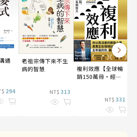
溝通
老祖宗傳下來不生
複利效應【全球暢
病的智慧
銷150萬冊・經典
新修版】
294
313
T$
NT$
331
NT$