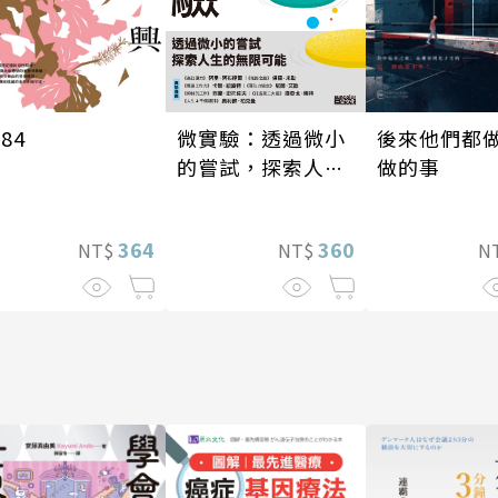
後來他們都
微實驗：透過微小
084
做的事
的嘗試，探索人生
的無限可能
360
364
N
NT$
NT$