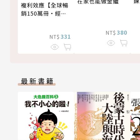
鍊
在家也能做金繼
複利效應【全球暢
銷150萬冊・經典
新修版】
380
NT$
331
NT$
最新書籍