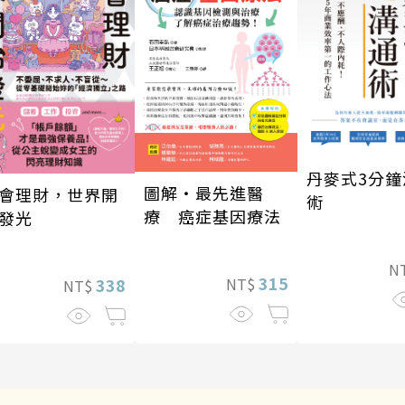
丹麥式3分鐘
圖解‧最先進醫
會理財，世界開
術
療 癌症基因療法
發光
N
315
NT$
338
NT$