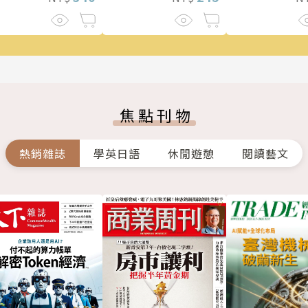
焦點刊物
熱銷雜誌
學英日語
休閒遊憩
閱讀藝文