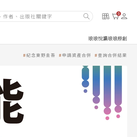
0
琅琅悅讀
琅琅原創
紀念東野圭吾
申請資產合併
查詢合併結果