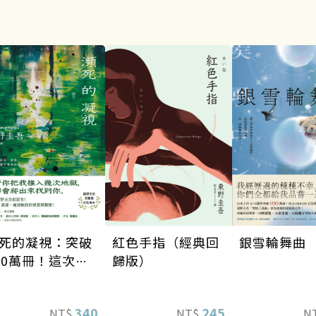
死的凝視：突破
銀雪輪舞曲
紅色手指（經典回
00萬冊！這次的
歸版）
野圭吾很惡劣！
到極致的情慾與
340
245
NT$
N
NT$
悚！