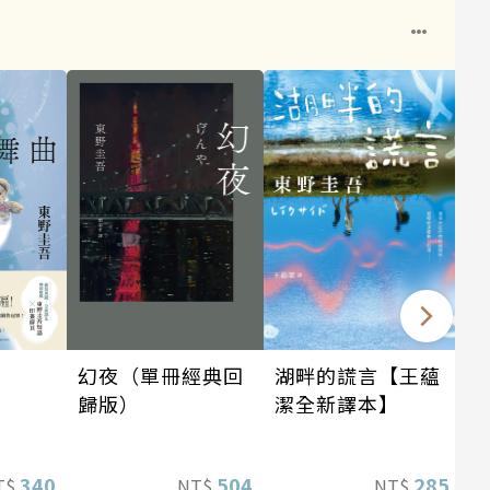
幻夜（單冊經典回
湖畔的謊言【王蘊
歸版）
潔全新譯本】
340
504
285
T$
NT$
NT$