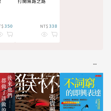
打開無路之路
慮
338
350
NT$
T$