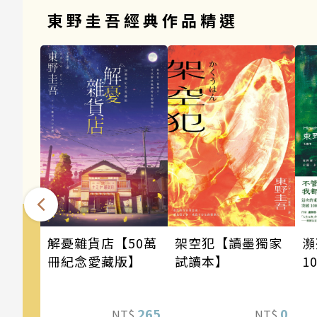
東野圭吾經典作品精選
架空犯【讀墨獨家
瀕
解憂雜貨店【50萬
試讀本】
1
冊紀念愛藏版】
東
瘋
0
265
NT$
NT$
驚