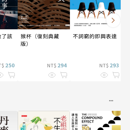
做了該
猴杯（復刻典藏
不詞窮的即興表達
版）
250
294
293
T$
NT$
NT$