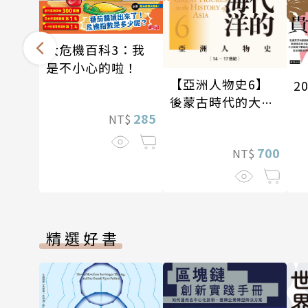
大危機百科3：我
是不小心的啦！
【亞洲人物史6】
2
後蒙古時代的大陸
285
NT$
與海洋〔14—17世
紀〕
700
NT$
精選好書