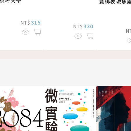
思考大全
鬆綁表現焦
315
NT$
330
NT$
N