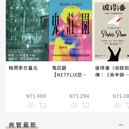
梅雨季在臺北
鬼莊園
彼得潘（收錄
【NETFLIX恐怖
傳：《肯辛頓
神劇經典原著】
園裡的彼得
潘》）
400
294
2
NT$
NT$
NT$
商管最新