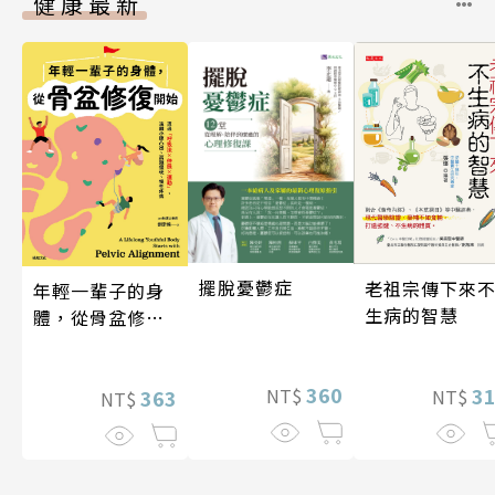
健康最新
擺脫憂鬱症
老祖宗傳下來
年輕一輩子的身
生病的智慧
體，從骨盆修復
開始：透過「呼
吸法×伸展×運
360
3
NT$
動」，遠離小腹
363
NT$
NT$
凸出、肩頸僵
硬、慢性疼痛