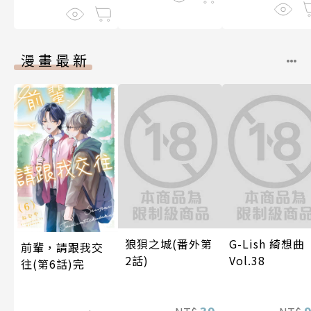
漫畫最新
狼狽之城(番外第
G-Lish 綺想曲
前輩，請跟我交
2話)
Vol.38
往(第6話)完