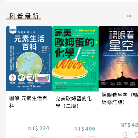
科普最新
裸眼看星空（
圖解 元素生活百
完美歐姆蛋的化
銷修訂版）
科
學（二版）
4
NT$
224
406
NT$
NT$