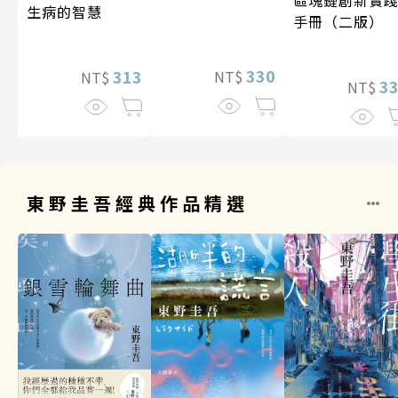
生病的智慧
手冊（二版）
330
313
NT$
NT$
3
NT$
東野圭吾經典作品精選