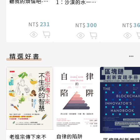
聽我的煩惱吧-實
1：沙漠的水一瓶
現自我
一千元？看懂商
業經營的16個模
231
NT$
式
300
3
NT$
NT$
精選好書
自律的陷阱
老祖宗傳下來不
區塊鏈創新實