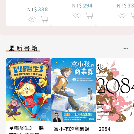
294
3
NT$
NT$
338
NT$
最新書籍
星喵醫生3─ 聽
富小孩的商業課
2084