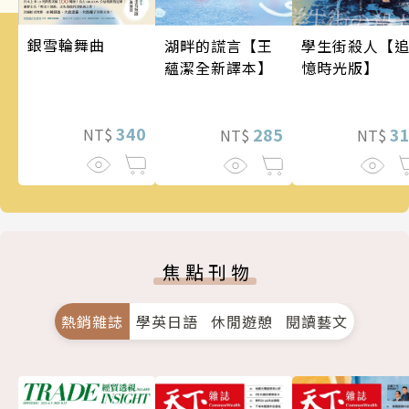
銀雪輪舞曲
學生街殺人【
湖畔的謊言【王
憶時光版】
蘊潔全新譯本】
340
3
285
NT$
NT$
NT$
焦點刊物
熱銷雜誌
學英日語
休閒遊憩
閱讀藝文