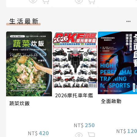
生活最新
2026摩托車年鑑
全面啟動
蔬菜炊飯
250
NT$
12
NT$
420
NT$