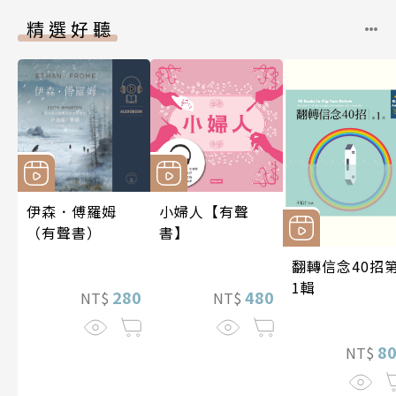
精選好聽
伊森．傅羅姆
小婦人【有聲
（有聲書）
書】
翻轉信念40招
1輯
280
480
NT$
NT$
8
NT$