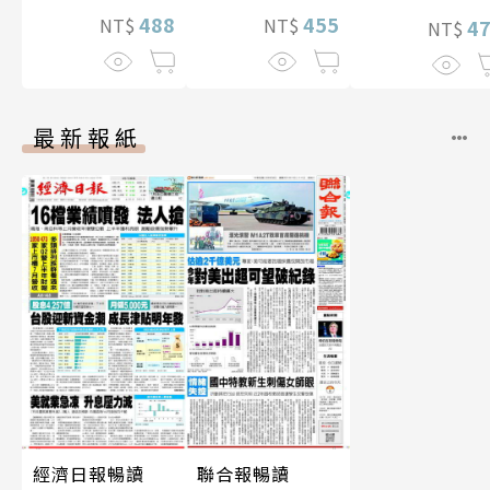
488
455
NT$
NT$
照】
4
NT$
最新報紙
經濟日報暢讀
聯合報暢讀