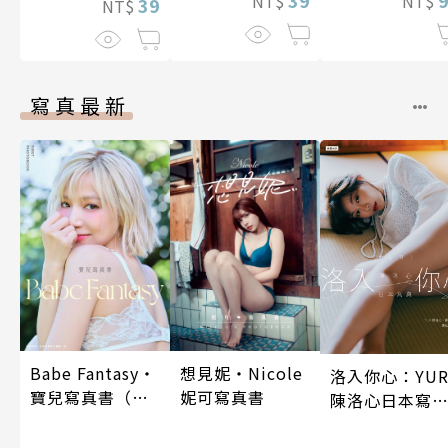
39
NT$
NT$
39
NT$
寫真最新
Babe Fantasy‧
想見妮‧Nicole
洛入你心：YUR
寶兒寫真書（加
妮可寫真書
陳洛心日本寫
贈多張未公開照
【電子書加贈4
片）
幅獨享福利美