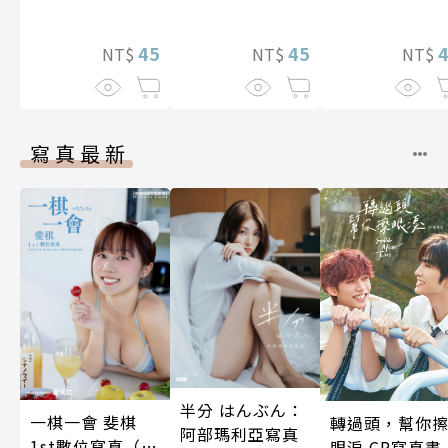
因變態上司永無
夢幻老公～ 04
夢幻老公～ 06
止盡的淫語而持
續絕頂升天一個
45
45
NT$
NT$
NT$
月(第15話)
寫真最新
半分 はんぶん：
一棋一會 斐棋
轉過頭，幫你
阿部瑪利亞寫真
1st數位寫真（含
眼淚 CP寫真書