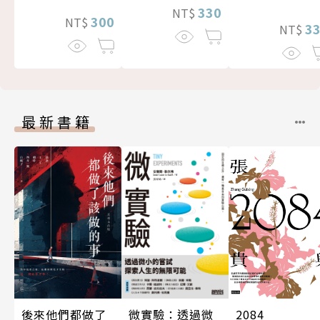
330
NT$
300
NT$
3
NT$
最新書籍
後來他們都做了
微實驗：透過微
2084