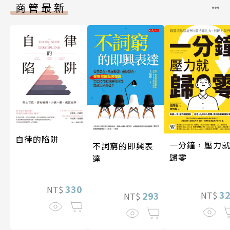
商管最新
自律的陷阱
一分鐘，壓力
不詞窮的即興表
歸零
達
330
NT$
3
293
NT$
NT$