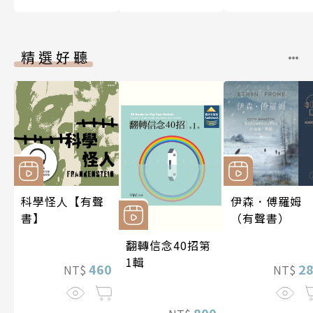
精選好聽
科學怪人【有聲
伊森．傅羅姆
書】
（有聲書）
翻轉信念40招第
1輯
460
2
NT$
NT$
800