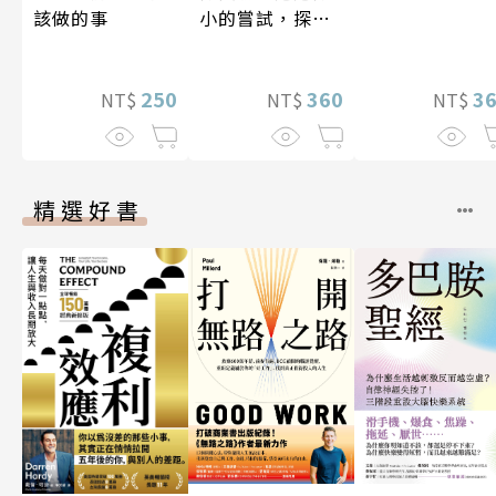
該做的事
小的嘗試，探索
人生的無限可能
250
360
3
NT$
NT$
NT$
精選好書