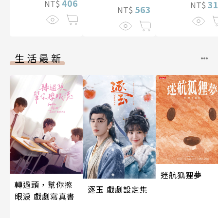
406
NT$
3
NT$
563
NT$
生活最新
迷航狐狸夢
轉過頭，幫你擦
逐玉 戲劇設定集
眼淚 戲劇寫真書