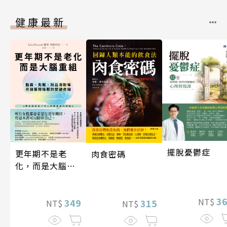
健康最新
擺脫憂鬱症
更年期不是老
肉食密碼
化，而是大腦重
組
3
NT$
349
315
NT$
NT$