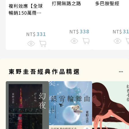
打開無路之路
多巴胺聖經
複利效應【全球
暢銷150萬冊・
經典新修版】
338
3
NT$
NT$
331
NT$
東野圭吾經典作品精選