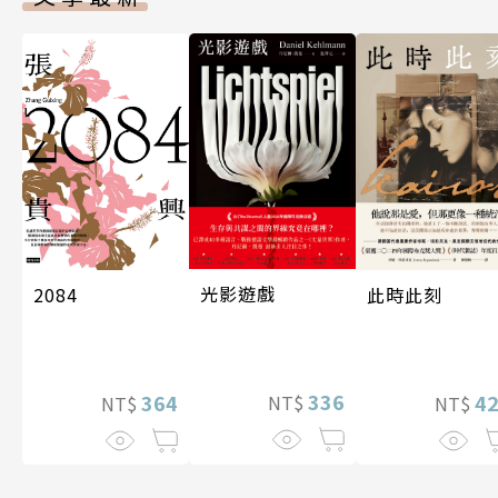
光影遊戲
2084
此時此刻
336
364
4
NT$
NT$
NT$