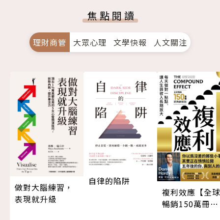
焦點閱讀
理財商管
大眾心理
文學快報
人文關注
自律的陷阱
做對大腦練習，
複利效應【全
表現就升級
暢銷150萬冊・
經典新修版】