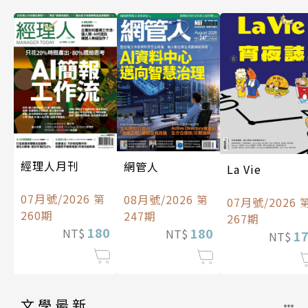
經理人月刊
網管人
La Vie
07月號/2026 第
08月號/2026 第
07月號/2026 
260期
247期
267期
180
180
NT$
NT$
1
NT$
文學最新