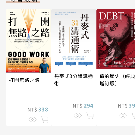
丹麥式3分鐘溝通
債的歷史（經
打開無路之路
術
增訂版）
294
3
NT$
NT$
338
NT$