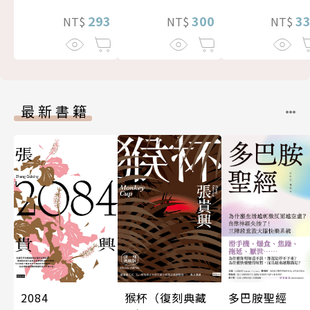
300
3
293
NT$
NT$
NT$
最新書籍
多巴胺聖經
2084
猴杯（復刻典藏