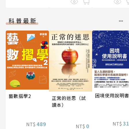
科普最新
困境使用說明
藝數摺學2
正常的迷思（試
讀本）
3
NT$
489
NT$
0
NT$