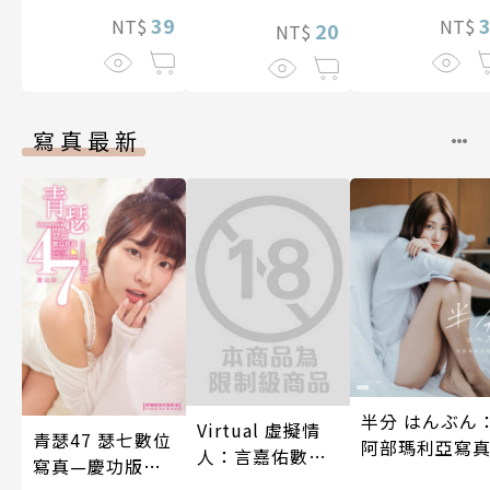
照顧人(第4話)
39
NT$
NT$
20
NT$
寫真最新
半分 はんぶん
Virtual 虛擬情
青瑟47 瑟七數位
阿部瑪利亞寫
人：言嘉佑數位
寫真—慶功版
寫真