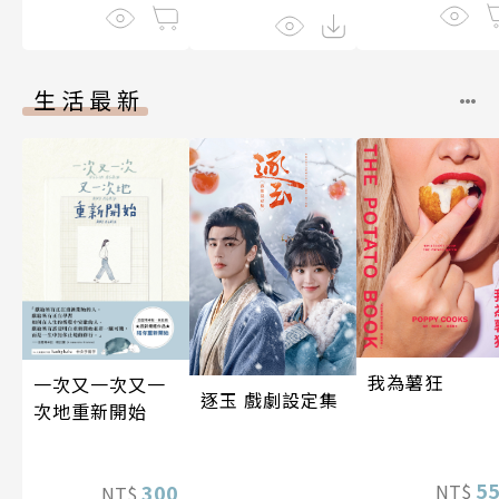
生活最新
我為薯狂
一次又一次又一
逐玉 戲劇設定集
次地重新開始
5
300
NT$
NT$