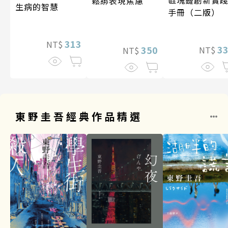
鬆綁表現焦慮
生病的智慧
手冊（二版）
313
NT$
3
350
NT$
NT$
東野圭吾經典作品精選