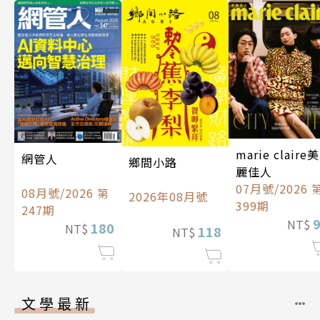
marie claire美
網管人
鄉間小路
麗佳人
07月號/2026 
08月號/2026 第
2026年08月號
399期
247期
NT$
180
NT$
118
NT$
文學最新