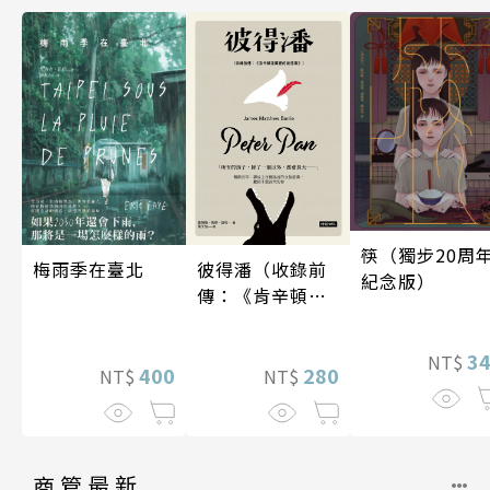
筷（獨步20周
梅雨季在臺北
彼得潘（收錄前
紀念版）
傳：《肯辛頓花
園裡的彼得
潘》）
3
NT$
400
280
NT$
NT$
商管最新