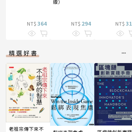
版）
3
364
294
NT$
NT$
NT$
精選好書
老祖宗傳下來不
區塊鏈創新實