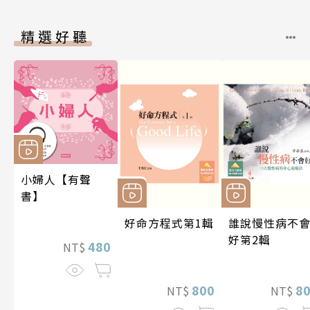
精選好聽
小婦人【有聲
書】
好命方程式第1輯
誰說慢性病不
好第2輯
480
NT$
800
8
NT$
NT$