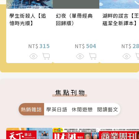
幻夜（單冊經典
學生街殺人【追
湖畔的謊言【
回歸版）
憶時光版】
蘊潔全新譯本
504
315
2
NT$
NT$
NT$
焦點刊物
熱銷雜誌
學英日語
休閒遊憩
閱讀藝文