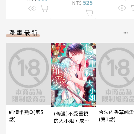
525
NT$
漫畫最新
純情半熟Ω(第5
合法的香草純
(條漫)不受重視
話)
(第1話)
的大小姐，成了
皇帝一族寵愛的