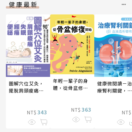
健康最新
年輕一輩子的身
健康微閱讀－
圖解穴位艾灸，
體，從骨盆修復
療腎利關鍵，
擺脫肩頸痠痛、
開始：透過「呼
液透析聰明選
失眠、經痛和便
吸法×伸展×運
祕
動」，遠離小腹
363
NT$
343
NT
NT$
凸出、肩頸僵
硬、慢性疼痛