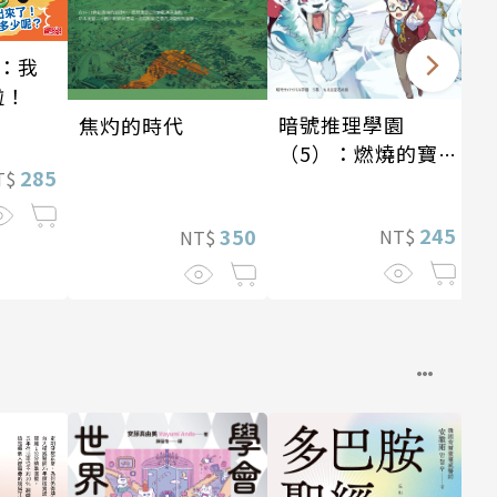
：我
啦！
暗號推理學園
焦灼的時代
（5）：燃燒的寶
285
T$
石島
245
350
NT$
NT$