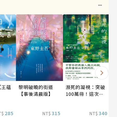
瀕死的凝視：突破
【王蘊
黎明破曉的街道
100萬冊！這次的
】
【事後清晨版】
東野圭吾很惡劣！
瘋到極致的情慾與
340
285
315
NT$
T$
NT$
驚悚！