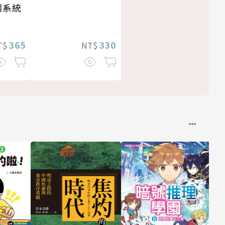
利系統
365
330
T$
NT$
經