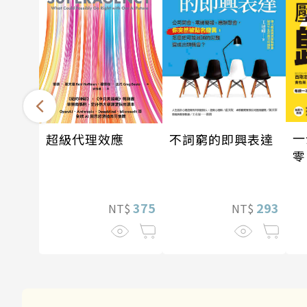
一
超級代理效應
不詞窮的即興表達
零
375
293
NT$
NT$