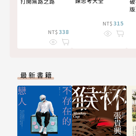
鍊思考大全
打開無路之路
破
版
315
NT$
338
NT$
最新書籍