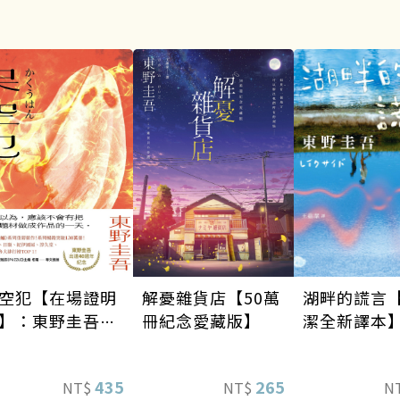
空犯【在場證明
湖畔的謊言
解憂雜貨店【50萬
】：東野圭吾出
潔全新譯本
冊紀念愛藏版】
40週年紀念！
天鵝與蝙蝠》系
435
265
NT$
N
NT$
重磅新作！