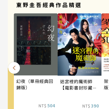
東野圭吾經典作品精選
架
幻夜（單冊經典回
迷宮裡的魔術師
版
歸版）
【電影書封珍藏
道
版】
《
504
390
NT$
NT$
列