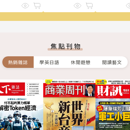
焦點刊物
熱銷雜誌
學英日語
休閒遊憩
閱讀藝文