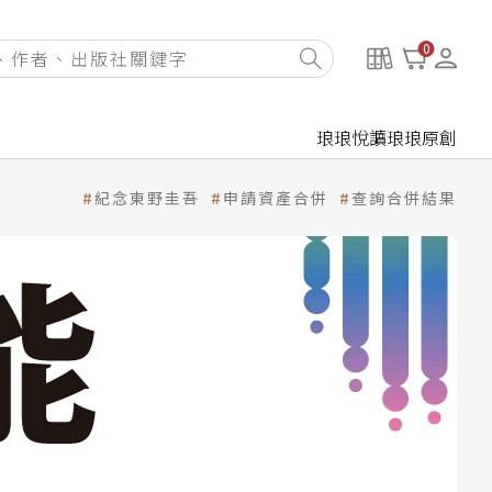
0
琅琅悅讀
琅琅原創
紀念東野圭吾
申請資產合併
查詢合併結果