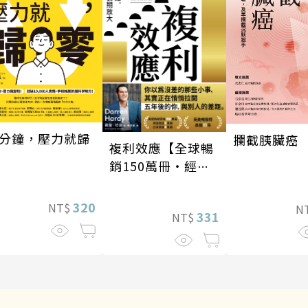
分鐘，壓力就歸
攔截胰臟癌
複利效應【全球暢
銷150萬冊・經典
新修版】
320
NT$
N
331
NT$