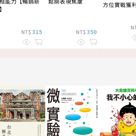
鬆綁表現焦慮
框能力【暢銷新
方位實戰獲
】
N
350
315
NT$
NT$