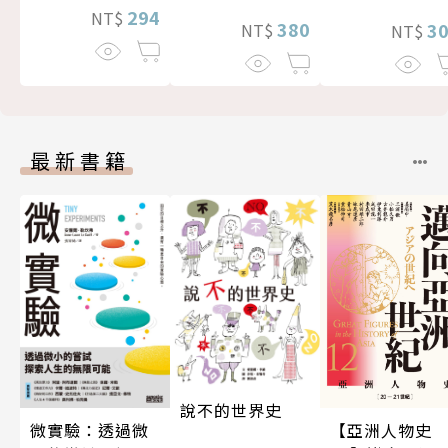
294
NT$
380
3
NT$
NT$
最新書籍
說不的世界史
微實驗：透過微
【亞洲人物史