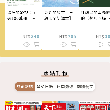
瀕死的凝視：突
湖畔的謊言【王
杜鵑鳥的蛋是
破100萬冊！這
蘊潔全新譯本】
的（經典回歸
次的東野圭吾很
版）
惡劣！瘋到極致
的情慾與驚悚！
340
285
3
NT$
NT$
NT$
焦點刊物
熱銷雜誌
學英日語
休閒遊憩
閱讀藝文