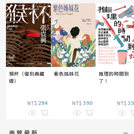
紫色姊妹花
猴杯（復刻典藏
推理的時間到
版）
了！
390
294
3
NT$
NT$
NT$
商管最新