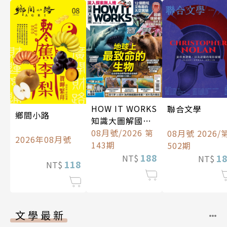
HOW IT WORKS
聯合文學
鄉間小路
知識大圖解國際
中文版
08月號/2026 第
08月號 2026/
2026年08月號
143期
502期
188
1
NT$
NT$
118
NT$
文學最新