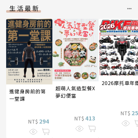
生活最新
2026摩托車年
超萌人氣造型餐X
進健身房前的第
夢幻便當
一堂課
2
NT$
413
NT$
294
NT$