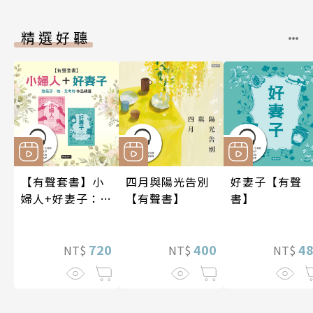
精選好聽
【有聲套書】小
四月與陽光告別
好妻子【有聲
婦人+好妻子：路
【有聲書】
書】
易莎．梅．艾考
特作品精選
720
400
4
NT$
NT$
NT$