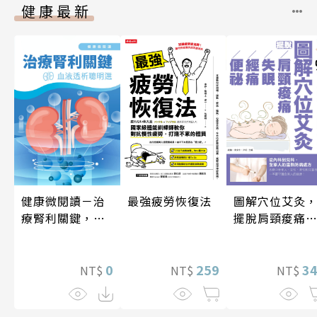
健康最新
健康微閱讀－治
圖解穴位艾灸
最強疲勞恢復法
療腎利關鍵，血
擺脫肩頸痠痛
液透析聰明選
失眠、經痛和
祕
0
3
259
NT$
NT$
NT$