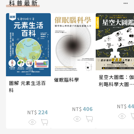
科普最新
星空大圖鑑：
催眠腦科學
圖解 元素生活百
利略科學大圖
科
25
4
NT$
406
NT$
224
NT$