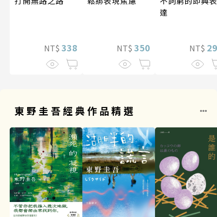
打開無路之路
鬆綁表現焦慮
不詞窮的即興
達
338
350
2
NT$
NT$
NT$
東野圭吾經典作品精選