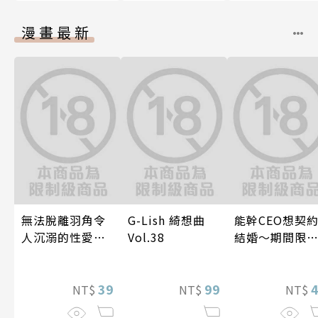
漫畫最新
無法脫離羽角令
G-Lish 綺想曲
能幹CEO想契
人沉溺的性愛～
Vol.38
結婚～期間限
與契合度最高的
夢幻老公～ 04
後輩度過香汗淋
漓的夜晚(第7話)
39
99
NT$
NT$
NT$