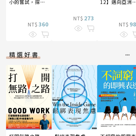
小的嘗試，探索
12】邁向亞洲
人生的無限可能
紀〔20—21世
紀〕
273
NT$
360
9
NT$
NT$
精選好書