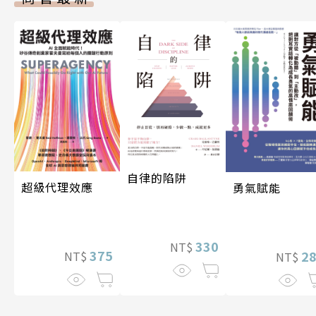
自律的陷阱
超級代理效應
勇氣賦能
330
NT$
375
2
NT$
NT$