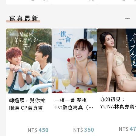
寫真最新
亦如初見：
一棋一會 斐棋
轉過頭，幫你擦
YUNA林真亦寫
1st數位寫真（含
眼淚 CP寫真書
真【數位典藏
影音）
華增量版】
4
NT$
350
450
NT$
NT$