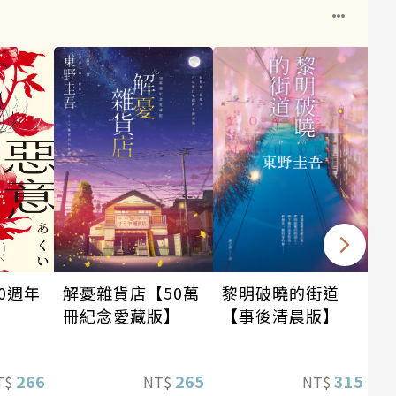
0週年
黎明破曉的街道
解憂雜貨店【50萬
【事後清晨版】
冊紀念愛藏版】
266
315
265
T$
NT$
NT$