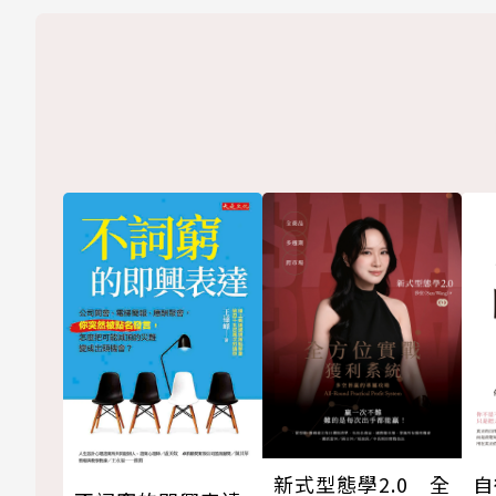
新式型態學2.0 全
自