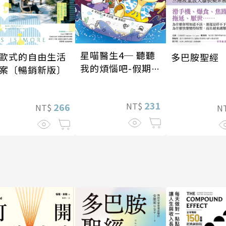
星喵醫生4─ 聽聽
歐式的自由生活
多巴胺聖經
我的煩惱吧-假期挑
案〔暢銷新版〕
戰
231
NT$
266
NT$
N