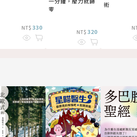
一分鐘，壓力就歸
術
零
330
NT$
N
320
NT$