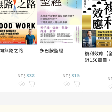
開無路之路
多巴胺聖經
複利效應【
銷150萬冊
新修版】
338
315
NT$
NT$
N