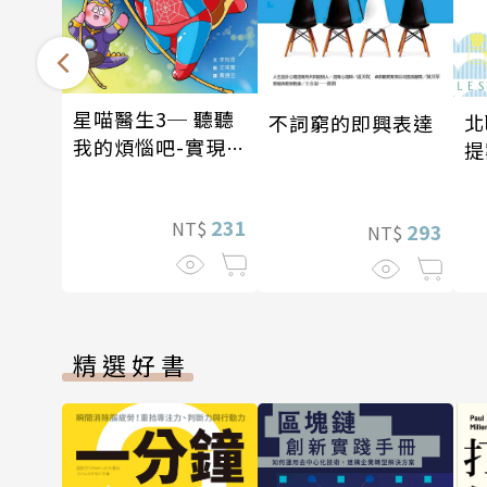
星喵醫生3─ 聽聽
北
不詞窮的即興表達
我的煩惱吧-實現自
提
我
231
NT$
293
NT$
精選好書