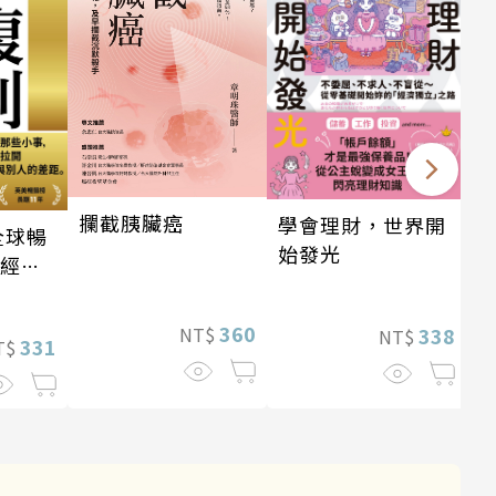
攔截胰臟癌
學會理財，世界開
全球暢
始發光
・經典
360
NT$
338
NT$
331
T$