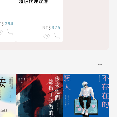
超級代理效應
294
T$
375
NT$
與