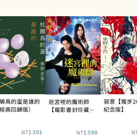
惡意【獨步2
鵑鳥的蛋是誰的
迷宮裡的魔術師
紀念版】
經典回歸版）
【電影書封珍藏
版】
301
390
N
NT$
NT$