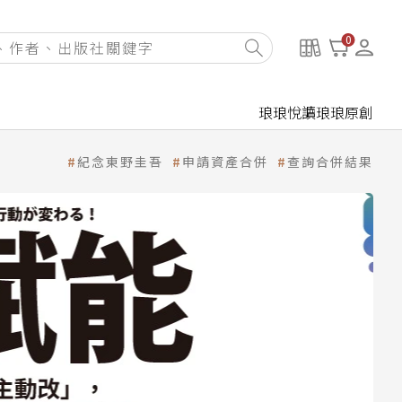
0
琅琅悅讀
琅琅原創
紀念東野圭吾
申請資產合併
查詢合併結果