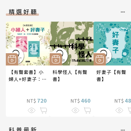
精選好聽
【有聲套書】小
科學怪人【有聲
好妻子【有聲
婦人+好妻子：路
書】
書】
易莎．梅．艾考
特作品精選
720
460
4
NT$
NT$
NT$
科普最新