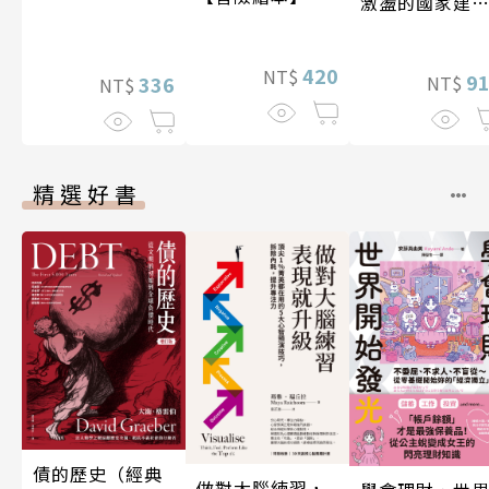
激盪的國家建
〔19—20世紀
420
NT$
9
336
NT$
NT$
精選好書
債的歷史（經典
做對大腦練習，