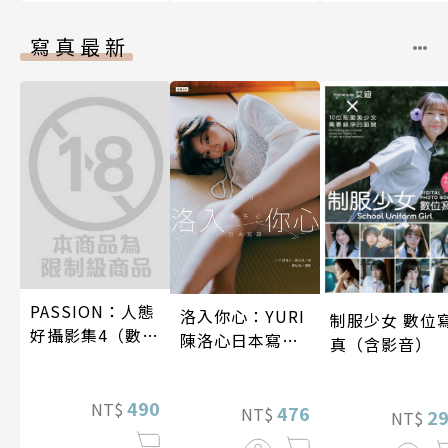
寫真最新
PASSION：人態
洛入你心：YURI
制服少女 數位
好攝影集4（數位
陳洛心日本寫真
真（含影音）
特別版）
【電子書加贈40
幅獨享福利美
490
NT$
照】
476
NT$
2
NT$