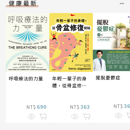
健康最新
擺脫憂鬱症
年輕一輩子的身
呼吸療法的力量
體，從骨盆修復
開始：透過「呼
吸法×伸展×運
3
NT$
動」，遠離小腹
363
690
NT$
NT$
凸出、肩頸僵
硬、慢性疼痛