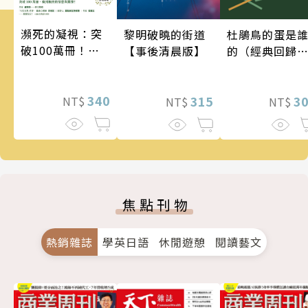
瀕死的凝視：突
黎明破曉的街道
杜鵑鳥的蛋是
破100萬冊！這
【事後清晨版】
的（經典回歸
次的東野圭吾很
版）
惡劣！瘋到極致
的情慾與驚悚！
340
315
3
NT$
NT$
NT$
焦點刊物
熱銷雜誌
學英日語
休閒遊憩
閱讀藝文