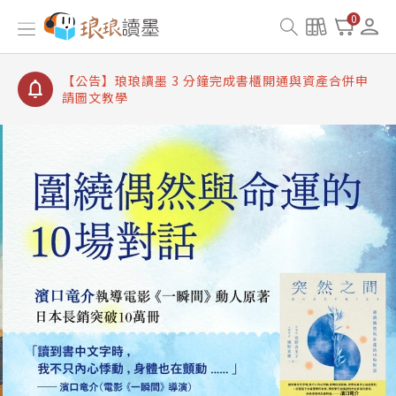
【公告】琅琅讀墨書櫃開通常見問題
0
【公告】琅琅讀墨 3 分鐘完成書櫃開通與資產合併申
請圖文教學
【公告】琅琅書店服務升級重要說明及資產合併結果
查詢
【公告】琅琅讀墨數位閱讀資產合併與書櫃開通申請