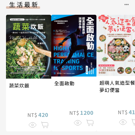
生活最新
超萌人氣造型餐
全面啟動
蔬菜炊飯
夢幻便當
4
NT$
1200
NT$
420
NT$