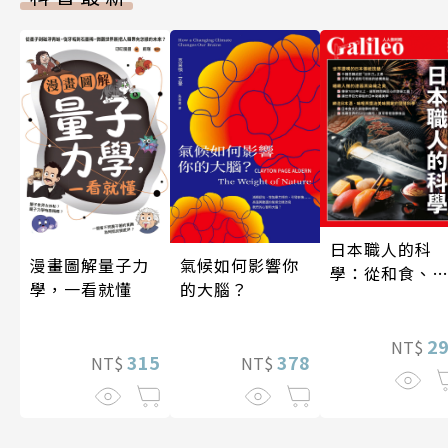
日本職人的科
漫畫圖解量子力
氣候如何影響你
學：從和食、
學，一看就懂
的大腦？
酒到名刀，用
學揭開日本職
技藝的祕密 人
2
NT$
315
378
NT$
NT$
伽利略45