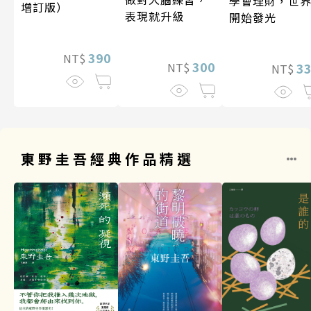
學會理財，世
增訂版）
表現就升級
開始發光
390
NT$
300
3
NT$
NT$
東野圭吾經典作品精選