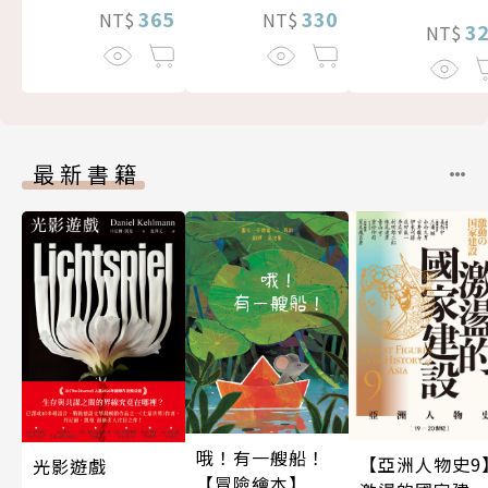
365
330
NT$
NT$
3
NT$
最新書籍
哦！有一艘船！
【亞洲人物史9
光影遊戲
【冒險繪本】