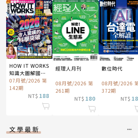
HOW IT WORKS
經理人月刊
數位時代
知識大圖解國際
中文版
07月號/2026 第
08月號/2026 第
08月號/2026 
142期
261期
372期
188
NT$
180
1
NT$
NT$
文學最新