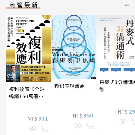
商管最新
丹麥式3分鐘溝
鬆綁表現焦慮
複利效應【全球
術
暢銷150萬冊・
經典新修版】
2
NT$
350
NT$
331
NT$