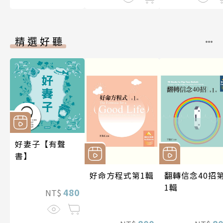
精選好聽
好妻子【有聲
書】
好命方程式第1輯
翻轉信念40招
1輯
480
NT$