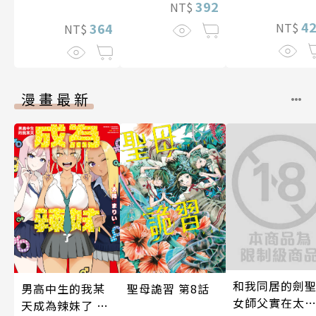
392
NT$
間的契合度
4
364
NT$
NT$
漫畫最新
和我同居的劍
聖母詭習 第8話
男高中生的我某
女師父實在太
天成為辣妹了 第