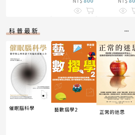
800
8
NT$
NT$
科普最新
催眠腦科學
藝數摺學2
正常的迷思