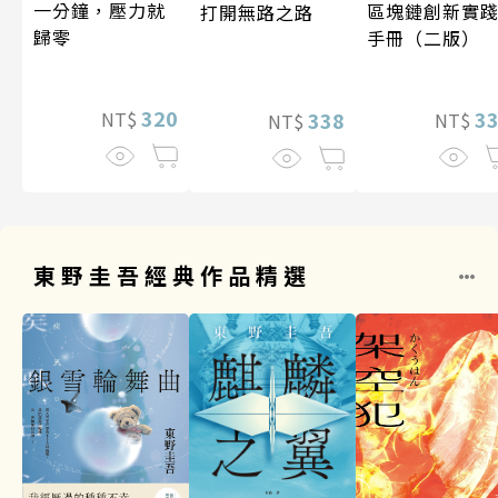
一分鐘，壓力就
區塊鏈創新實
打開無路之路
歸零
手冊（二版）
320
3
338
NT$
NT$
NT$
東野圭吾經典作品精選