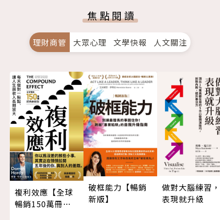
焦點閱讀
理財商管
大眾心理
文學快報
人文關注
做對大腦練習
破框能力【暢銷
複利效應【全球
表現就升級
新版】
暢銷150萬冊・
經典新修版】