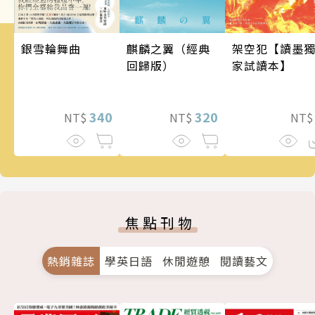
銀雪輪舞曲
架空犯【讀墨
麒麟之翼（經典
家試讀本】
回歸版）
340
320
NT$
NT
NT$
焦點刊物
熱銷雜誌
學英日語
休閒遊憩
閱讀藝文