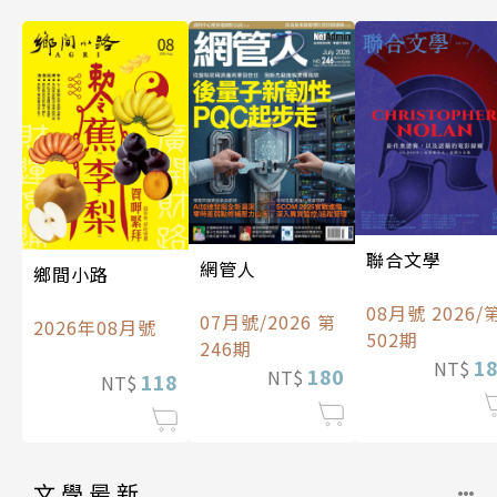
聯合文學
網管人
鄉間小路
08月號 2026/
07月號/2026 第
2026年08月號
502期
246期
1
NT$
180
NT$
118
NT$
文學最新