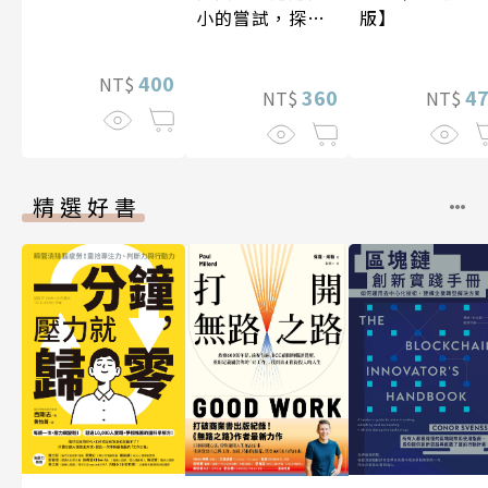
小的嘗試，探索
版】
人生的無限可能
400
NT$
360
4
NT$
NT$
精選好書