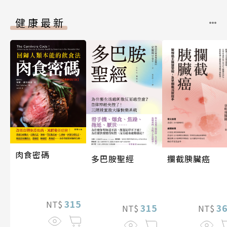
健康最新
肉食密碼
攔截胰臟癌
多巴胺聖經
315
NT$
3
315
NT$
NT$