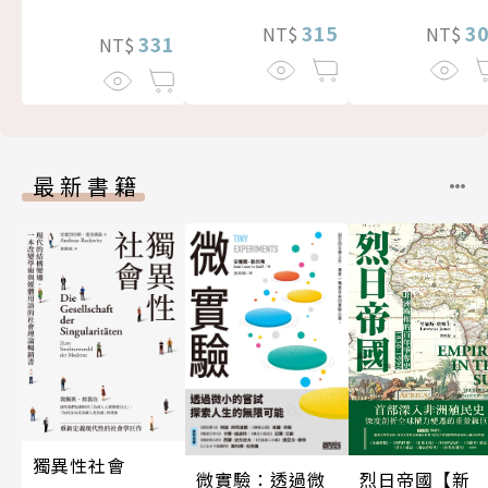
3
315
NT$
NT$
331
NT$
最新書籍
獨異性社會
微實驗：透過微
烈日帝國【新