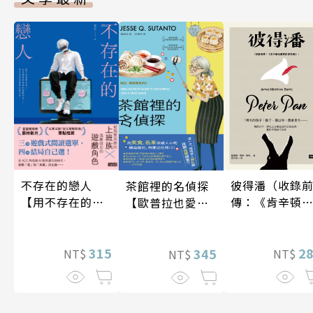
不存在的戀人
彼得潘（收錄
茶館裡的名偵探
【用不存在的
傳：《肯辛頓
【歐普拉也愛！
愛，治癒存在的
園裡的彼得
引爆國際說書網
孤獨】
潘》）
紅數十萬則好評
315
2
《茶館裡的嫌疑
345
NT$
NT$
NT$
人》續作】