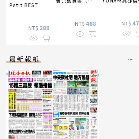
YUNA林真亦寫
寶兒寫真書（加
Petit BEST
真【數位典藏
贈多張未公開照
華增量版】
片）
4
488
NT$
NT$
289
NT$
最新報紙