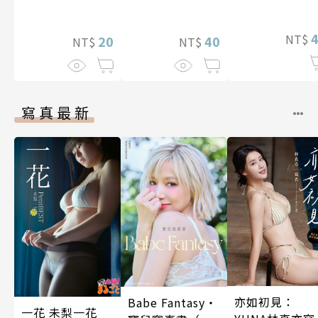
愛，每天都好
10話
福！ 第6話
NT$
40
20
NT$
NT$
寫真最新
亦如初見：
Babe Fantasy‧
一花 未梨一花