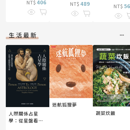
406
NT$
489
NT$
5
NT$
生活最新
迷航狐狸夢
蔬菜炊飯
人際關係占星
學：從星盤看見
愛情、性與人際