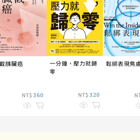
一分鐘，壓力就歸
截胰臟癌
鬆綁表現焦
零
320
360
NT$
NT$
N