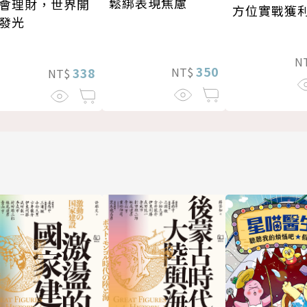
鬆綁表現焦慮
會理財，世界開
方位實戰獲
發光
N
350
NT$
338
NT$