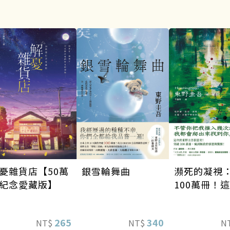
銀雪輪舞曲
瀕死的凝視
憂雜貨店【50萬
100萬冊！
紀念愛藏版】
東野圭吾很
瘋到極致的
340
265
NT$
N
NT$
驚悚！