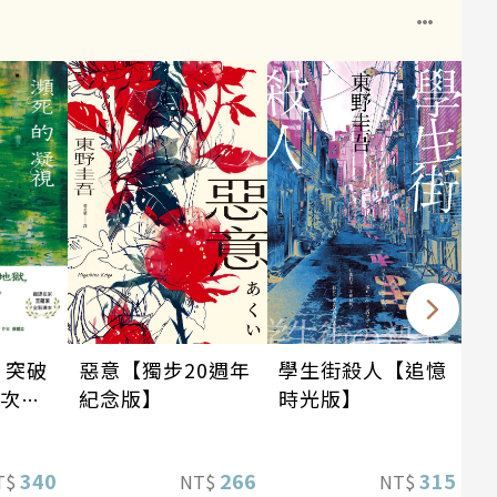
：突破
惡意【獨步20週年
學生街殺人【追憶
這次的
紀念版】
時光版】
惡劣！
情慾與
340
266
315
T$
NT$
NT$