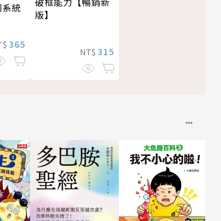
破框能力【暢銷新
利系統
版】
365
T$
315
NT$