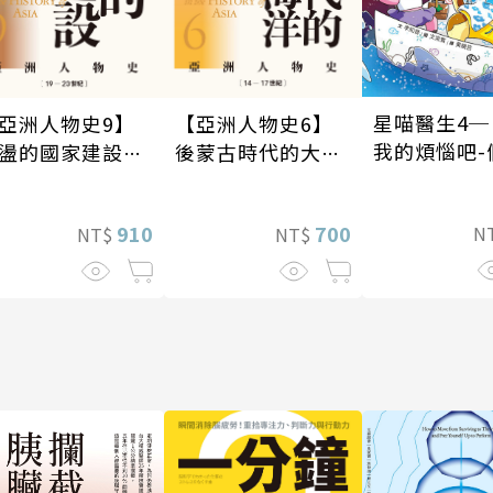
星喵醫生4─
亞洲人物史9】
【亞洲人物史6】
我的煩惱吧-
盪的國家建設
後蒙古時代的大陸
戰
19—20世紀〕
與海洋〔14—17世
紀〕
910
700
N
NT$
NT$