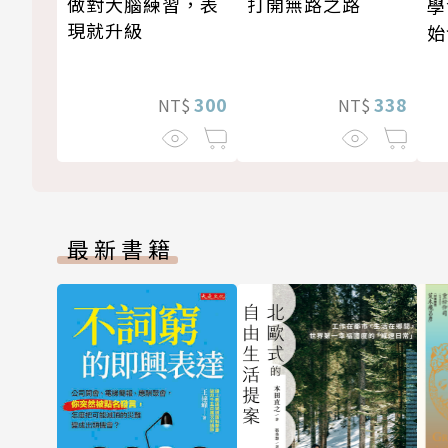
做對大腦練習，表
打開無路之路
學
現就升級
始
300
338
NT$
NT$
最新書籍