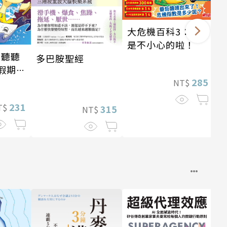
大危機百科3：我
是不小心的啦！
 聽聽
多巴胺聖經
假期挑
285
NT$
231
T$
315
NT$