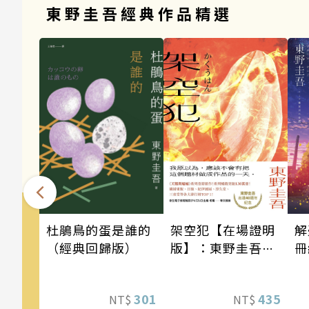
東野圭吾經典作品精選
架空犯【在場證明
解
杜鵑鳥的蛋是誰的
版】：東野圭吾出
冊
（經典回歸版）
道40週年紀念！
《天鵝與蝙蝠》系
435
301
NT$
NT$
列重磅新作！