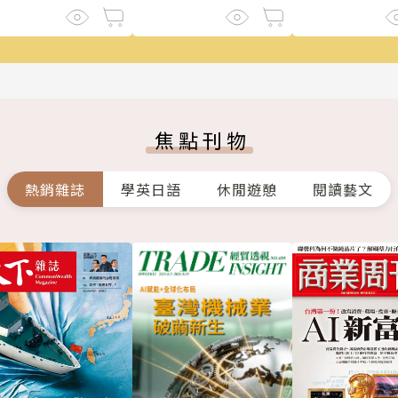
焦點刊物
熱銷雜誌
學英日語
休閒遊憩
閱讀藝文