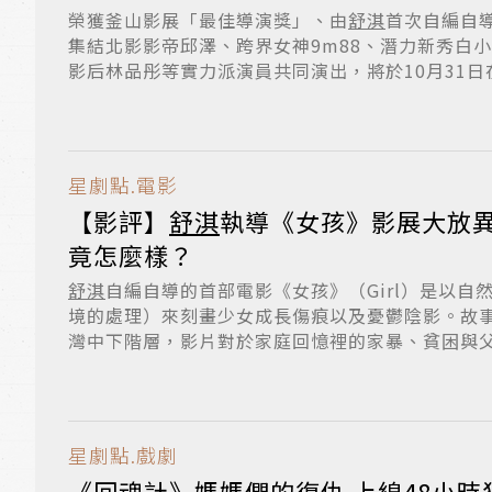
榮獲釜山影展「最佳導演獎」、由
舒淇
首次自編自
集結北影影帝邱澤、跨界女神9m88、潛力新秀白
影后林品彤等實力派演員共同演出，將於10月31日在
星劇點.電影
【影評】
舒淇
執導《女孩》影展大放
竟怎麼樣？
舒淇
自編自導的首部電影《女孩》（Girl）是以自
境的處理）來刻畫少女成長傷痕以及憂鬱陰影。故
灣中下階層，影片對於家庭回憶裡的家暴、貧困與父親
星劇點.戲劇
《回魂計》媽媽們的復仇 上線48小時