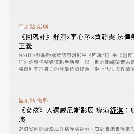
星劇點.戲劇
《回魂計》
舒淇
x李心潔x賈靜雯 法
正義
Netflix秋季強檔華語原創影集《回魂計》由《盛
年》許肇任雙導演聯手執導，以一起詐騙綁架案為
將遭判死刑身亡的詐騙首腦復活，踏上仇恨與救贖的暗
星劇點.電影
《女孩》入選威尼斯影展 導演
舒淇
：
演
舒淇
從國際級影后升格導演身分，首部自編自導電影