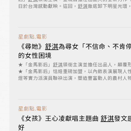
日於台灣感動獻映。這回，
舒淇
徹底卸下明星光環，
星劇點.電影
《尋她》
舒淇
為尋女「不信命、不肯
的女性困境
★「金馬影后」
舒淇
領銜主演並擔任出品人，顛覆
★「金馬影后」恬妞重磅加盟，以內斂表演展現人性
煜等實力派演員聯袂出演，塑造豐富動人的農村人物群
星劇點.電影
《女孩》王心凌獻唱主題曲
舒淇
發文
好