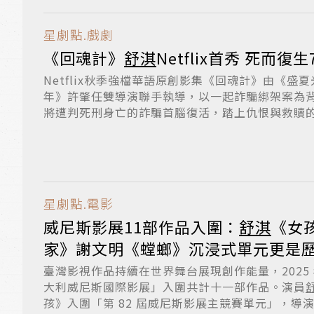
星劇點.戲劇
《回魂計》
舒淇
Netflix首
Netflix秋季強檔華語原創影集《回魂計》由《盛
年》許肇任雙導演聯手執導，以一起詐騙綁架案為
將遭判死刑身亡的詐騙首腦復活，踏上仇恨與救贖的暗
星劇點.電影
威尼斯影展11部作品入圍：
舒淇
《女
家》謝文明《螳螂》沉浸式單元更是
臺灣影視作品持續在世界舞台展現創作能量，2025
大利威尼斯國際影展」入圍共計十一部作品。演員
孩》入圍「第 82 屆威尼斯影展主競賽單元」，導演