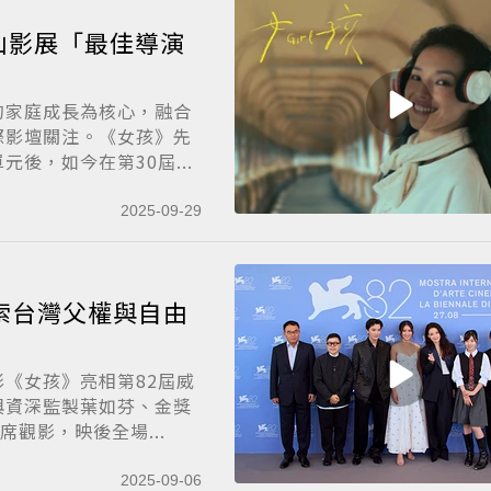
山影展「最佳導演
的家庭成長為核心，融合
際影壇關注。《女孩》先
後，如今在第30屆...
2025-09-29
索台灣父權與自由
《女孩》亮相第82屆威
與資深監製葉如芬、金獎
觀影，映後全場...
2025-09-06