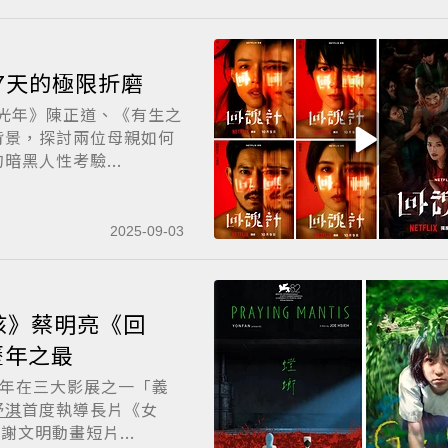
秀 死而復生7天的極限折磨
夏光年》陳正道、《有生之
背景，探討兩位母親如何
黑人性考驗...
2025-09-03
孩》蔡明亮《回
歷年之最
 年在三大影展之一「義
舒淇
首度執導長片《女
謝文明動畫短片...