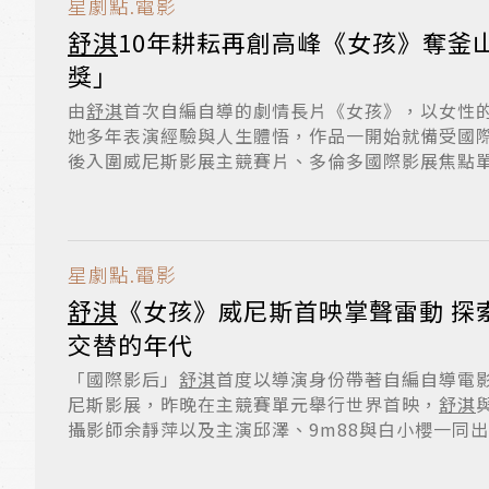
星劇點.電影
舒淇
10年耕耘再創高峰《女孩》奪釜
獎」
由
舒淇
首次自編自導的劇情長片《女孩》，以女性
她多年表演經驗與人生體悟，作品一開始就備受國
後入圍威尼斯影展主競賽片、多倫多國際影展焦點單元
星劇點.電影
舒淇
《女孩》威尼斯首映掌聲雷動 探
交替的年代
「國際影后」
舒淇
首度以導演身份帶著自編自導電影
尼斯影展，昨晚在主競賽單元舉行世界首映，
舒淇
攝影師余靜萍以及主演邱澤、9m88與白小櫻一同出席