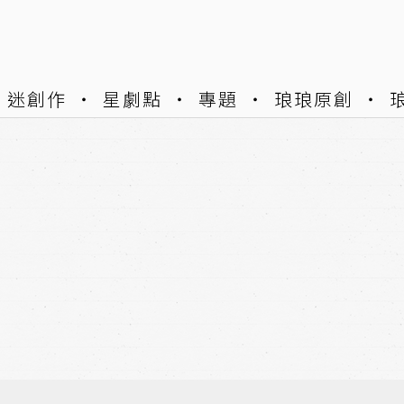
迷創作
星劇點
專題
琅琅原創