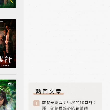
熱門文章
前潤泰總裁尹衍樑的10堂課：
那一碗刻骨銘心的蔬菜麵