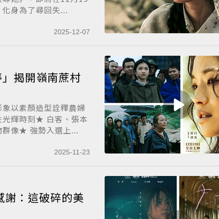
化身為了尋回失...
2025-12-07
停」揭開嶺南蔗村
形象以素顏造型詮釋農婦
光輝時刻★ 白客、張本
像★ 強勢入選上...
2025-11-23
感謝：這破碎的美