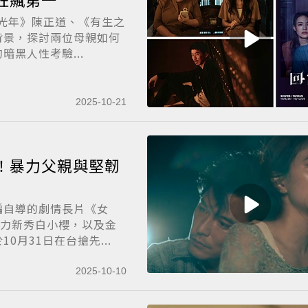
夏光年》陳正道、《有生之
背景，探討兩位母親如何
黑人性考驗...
2025-10-21
愛！暴力父親與堅韌
編自導的劇情長片《女
潛力新秀白小櫻，以及金
月31日在台搶先...
2025-10-10