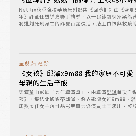
Netflix秋季強檔華語原創影集《回魂計》由《盛
年》許肇任雙導演聯手執導，以一起詐騙綁架案為
將遭判死刑身亡的詐騙首腦復活，踏上仇恨與救贖的暗
星劇點.電影
《女孩》邱澤x9m88 我的家庭不可
母親的生活辛酸
榮獲釜山影展「最佳導演獎」、由導演
舒淇
首次自
孩》，集結北影影帝邱澤、跨界歌壇女神9m88、
馬獎最佳女主角林品彤等實力派演員共同演出，將於10