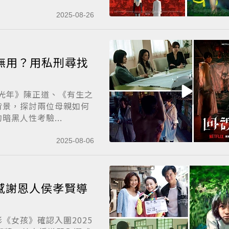
2025-08-26
律無用？用私刑尋找
夏光年》陳正道、《有生之
背景，探討兩位母親如何
黑人性考驗...
2025-08-06
感謝恩人侯孝賢導
《女孩》確認入圍2025