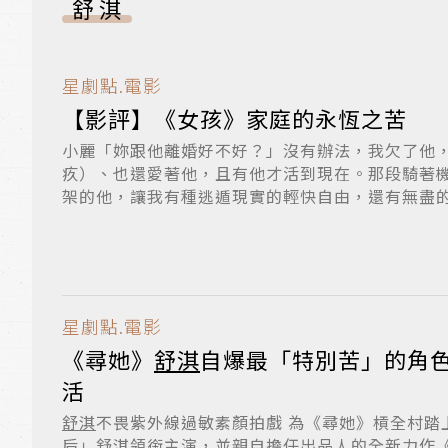
舒淇
星劇點.電影
【影評】《女孩》家庭的永恆之苦
小麗「妳跟他離婚好不好？」沒有辦法，我欠了他
疚）、也還愛著他，且有他才活到現在。那段騎著
架的他，讓我有種逃遁現實的輕快自由，還有無盡
我...
星劇點.電影
《尋她》
舒淇
自爆最「特別苦」的角色
活
舒淇
不畏紫外線過敏素顏拍戲 為《尋她》槓全村踏上撕心之路由「金馬影
后」
舒淇
領銜主演，並親自擔任出品人的全新力作《