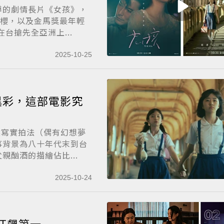
導的劇情長片《女孩》，
小櫻，以及金馬獎最年輕
台搶先全亞洲上...
2025-10-25
異彩，這部電影究
然寫實拍法（偶有幻想夢
事背景為八十年代末到台
酗酒的描繪佔比...
2025-10-24
狂飆第一