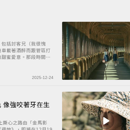
，包括討客兄（我很愧
機車載著酒醉而跟管區打
的甜蜜愛意。那段時間讓
2025-12-24
 像強咬著牙在生
尋她》，即將在12月19