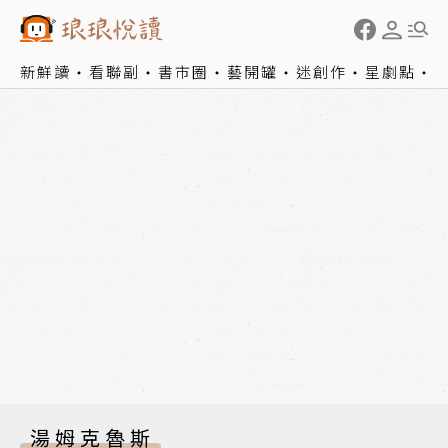
新鮮讀
看聯副
書市圈
藝開罐
迷創作
星劇點
湯姆克魯斯