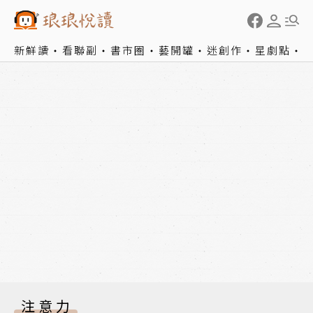
新鮮讀
看聯副
書市圈
藝開罐
迷創作
星劇點
注意力