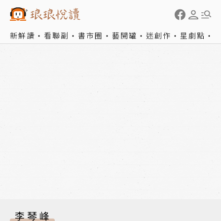
新鮮讀
看聯副
書市圈
藝開罐
迷創作
星劇點
李琴峰