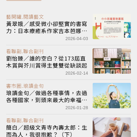
藝開罐.閱讀藝文
黃翠娥／感受微小卻堅實的書寫
力：日本療癒系作家吉本芭娜娜
之於台灣讀者
2026-04-03
看聯副.聯合副刊
劉怡臻／誰的空白？從173屆直
木賞與芥川賞得主雙雙從缺談起
2026-02-14
書市圈.琅讀金句
琅讀金句／做過各種事情，去過
各種國家，到頭來最大的幸福，
就是能夠做理所當然的事。
2026-01-28
看聯副.聯合副刊
簡白／超級文青寺內壽太郎：生
而為人，我很抱歉？（下）