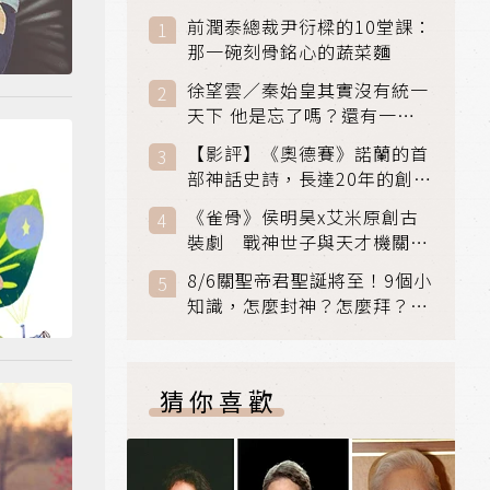
前潤泰總裁尹衍樑的10堂課：
那一碗刻骨銘心的蔬菜麵
徐望雲／秦始皇其實沒有統一
天下 他是忘了嗎？還有一個
小國：衛國
【影評】《奧德賽》諾蘭的首
部神話史詩，長達20年的創傷
與贖罪之旅
《雀骨》侯明昊x艾米原創古
裝劇 戰神世子與天才機關師
聯手攻克身世之謎
8/6關聖帝君聖誕將至！9個小
知識，怎麼封神？怎麼拜？該
拜哪個關帝？
猜你喜歡