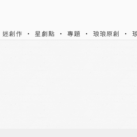
迷創作
星劇點
專題
琅琅原創