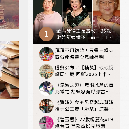
金馬獎得主長壽榜：86歲
淑芳阿姨排不上前三，103
歲反派雪姨奪冠
拜拜不用複雜！只需三樣東
西就能傳達心意給神明
贈獎公布／【抽獎】琅琅悅
讀周年慶 回顧2025上半年
閱讀聲量TOP20關鍵詞
《鬼滅之刃》無限城篇的自
我犧牲 胡蝶忍竟呼應古代
「人柱」傳說
《賢婿》金融男穿越成贅婿
攜手公主賣「奶茶」逆襲成
首富
《碧玉簪》22歲楊麗花x19
歲葉青 首部電影見證兩大