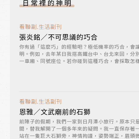
日常裡的神明
看聯副.生活副刊
張炎銘／不可思議的巧合
你有過「這麼巧」的經驗吧？極低機率的巧合，會
明。例如，去年某日我搭高鐵台中、台北來回，分
一車廂、同號座位。若你碰到這種巧合，會採取怎
發...
看聯副.生活副刊
恩雅／文武廟前的石獅
前陣子的假期，我們一家到日月潭小旅行。原本只
間，替我解開了一個多年來的疑問。我一直保存著
站在一隻巨大石獅旁，神情拘謹，姿勢端正，眉頭