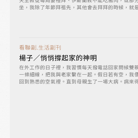
天主教徒每周要禮拜、伊斯蘭教不能吃豬肉，或部
坐，我除了年節拜祖先，其他會去拜拜的時候，就
控...
看聯副.生活副刊
楊子／悄悄撐起家的神明
在外工作的日子裡，我習慣每天撥電話回家問候雙
一條細線，把我與老家繫在一起。假日若有空，我
回到熟悉的空氣裡。直到母親生了一場大病。病來
我...