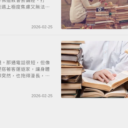
分佛道教會去誦經、打
是遇上極度焦慮又無法掌
2026-02-25
親。那通電話很短，但像
便搭著客運返家，讓身體
得突然，也拖得漫長，
2026-02-25