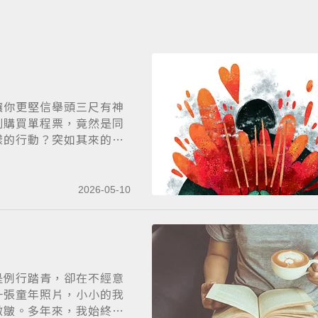
讓你更堅信舉頭三尺有神
別購買單程票，竟然是同
樣的行動？突如其來的
2026-05-10
是例行踏青，卻在不經意
一張童年照片，小小的我
微皺。多年來，我始終