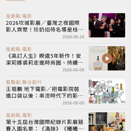
星劇點.電影
2026坎城影展／臺灣之夜國際
影人齊聚！珍奶招待名導是枝裕
和、影后安藤櫻
2026-05-24
星劇點.電影
《高訂人生》睽違5年新作！安
潔莉娜裘莉走進時尚圈、持續關
注乳癌健康
2026-05-09
看聯副.聯合副刊
王祖鵬 地下電影／把電影院裝
進口袋以後：串流時代下的影迷
（評）告白
2026-05-03
星劇點.電影
第十五屆台灣國際紀錄片影展競
賽入圍名單：《滿妹》《曦曦》