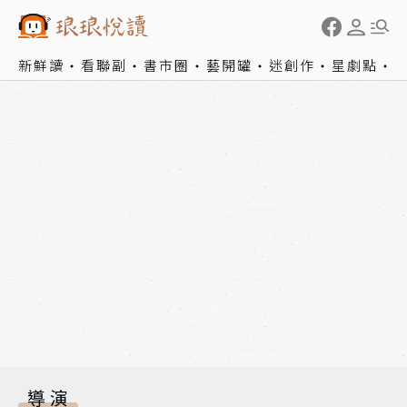
新鮮讀
看聯副
書市圈
藝開罐
迷創作
星劇點
導演