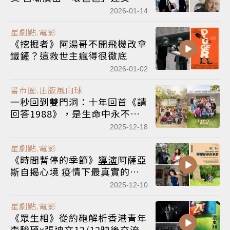
都搖頭
2026-01-14
星劇點.電影
《挖掘者》阿湯哥不開飛機改拿
鐵鏟？這救世主瘋得很徹底
2026-01-02
書市圈.出版風向球
一秒回到雙門洞：十年回首《請
回答1988》，是生命中永不褪
色的純真
2025-12-18
星劇點.電影
《時間暫停的季節》
導演
阿薩亞
斯自揭心境 疫情下最真實的孤
獨
2025-12-10
星劇點.電影
《眾生相》從約砲解析香港青年
李駿碩x張迪文12/12映後交流