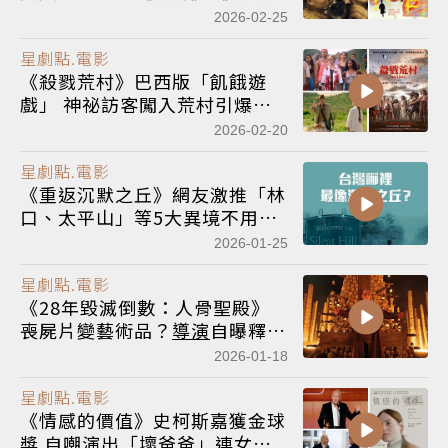
等15部女性
導演
實力霸榜
2026-02-25
星劇點.電影
《殺戮荒村》巴西版「飢餓遊
戲」 神祕訪客闖入荒村引爆血
腥反擊
2026-02-20
星劇點.電影
《重返沉默之丘》網友激推「林
口、太平山」等5大異境不用特
效就能開拍
2026-01-25
星劇點.電影
《28年毀滅倒數：人骨聖殿》
喪屍片變藝術品？
導演
自曝釋放
內心怪誕
2026-01-18
星劇點.電影
《情感的價值》史柯斯嘉獲金球
獎 自嘲演出「壞爸爸」連女兒