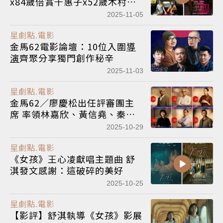
x84歲倍賞千惠子x52歲木村拓
哉 共譜東京的人生風景
2025-11-05
星劇點.電影
金馬62電影論壇：10位入圍
導
演
齊聚分享獨門創作秘辛
2025-11-03
星劇點.電影
金馬62／廖慶松出任評審團主
席 率領林嘉欣、黃信堯、秦鼎
昌等15位高手共同決選
2025-10-29
星劇點.電影
《女孩》王心凌獻唱主題曲 舒
淇發文感謝：這破碎的美好
2025-10-25
星劇點.電影
【影評】舒淇執導《女孩》影展