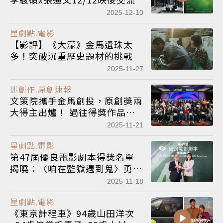
2025-12-10
星劇點.電影
【影評】《大濛》金馬遺珠太
多！突破沉重歷史題材的挑戰
2025-11-27
迷創作.原創速報
文策院攜手金馬創投，原創獎兩
大得主出爐！ 過往得獎作品邁
向市場
2025-11-21
星劇點.電影
第47屆優良電影劇本得獎名單
揭曉：〈咱在監獄遇到鬼〉勇奪
首獎，〈危險兄妹〉等6件特優
2025-11-18
作品大放異彩
星劇點.電影
《東京計程車》94歲山田洋次