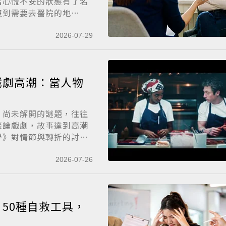
當心慌不安的狀態有了名
沒到需要去醫院的地
2026-07-29
戲劇高潮：當人物
、尚未解開的謎題，往往
談論戲劇，故事達到高潮
學》對情節與轉折的討
2026-07-26
50種自救工具，