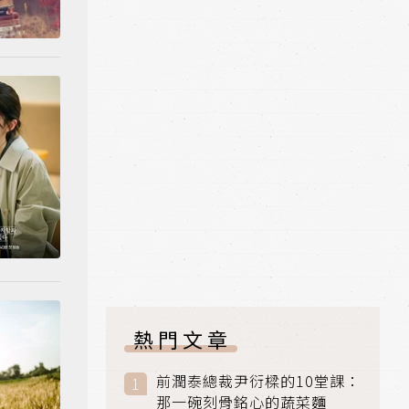
熱門文章
前潤泰總裁尹衍樑的10堂課：
那一碗刻骨銘心的蔬菜麵