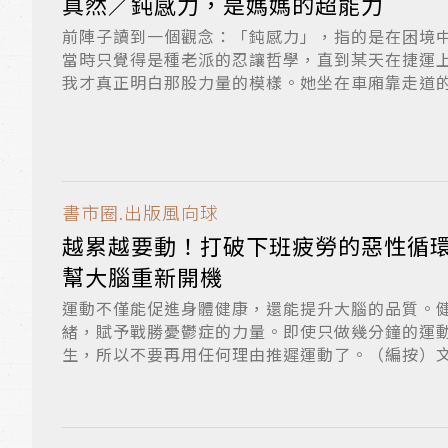
真然／鈍感力，是媽媽的超能力
前陣子讀到一個觀念：「鈍感力」，指的是在困境
當時只覺得是種老派的忍讓哲學，直到某天在捷運
我才真正明白那股力量的模樣。她坐在車廂靠走道
左...
書市圈.出版風向球
越累越要動！打破下班疲勞的惡性循
幫大腦重新開機
運動不僅能促進身體健康，還能提升大腦的品質。
緒，賦予戰勝憂鬱症的力量。即使只做幾分鐘的運
生，所以不要再用任何理由推遲運動了。（編按）
部...