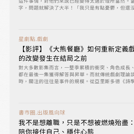
這件事情，對他們來說已經變得太過於理所當然。
字，問題就解決了大半！「我只是有點憂鬱，但還
步。...
星劇點.戲劇
【影評】《大熊餐廳》如何重新定義
的改變發生在結局之前
對大多數影集而言，一整季累積的衝突、角色成長
都在最後一集獲得解答與昇華。而就傳統戲劇理論
時，關注的往往是事件的規模。從亞里斯多德《詩
論...
書市圈.出版風向球
我不是想離職，只是不想被燃燒殆盡：
陪你接住自己、穩住心態