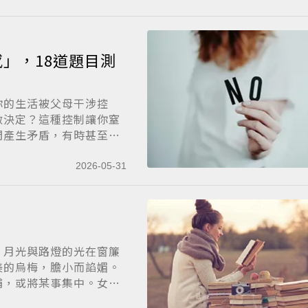
」，18道題目測
你的生活被父母干涉控
做決定？這種控制讓你窒
間產生矛盾，有時甚至會
2026-05-31
。月光與路燈的光在窗簾
美的烏梅，膽小而諂媚。
捕，或將某事集中。女