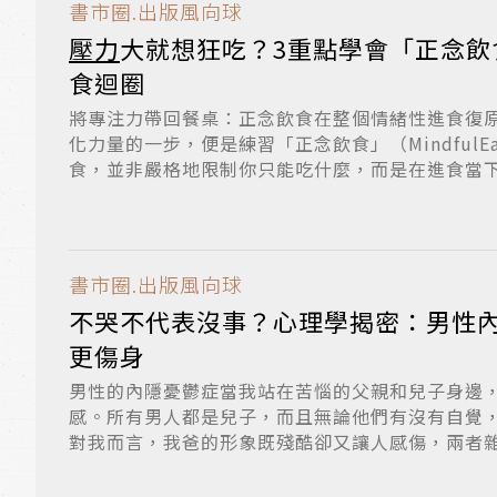
書市圈.出版風向球
壓力
大就想狂吃？3重點學會「正念飲
食迴圈
將專注力帶回餐桌：正念飲食在整個情緒性進食復
化力量的一步，便是練習「正念飲食」（MindfulE
食，並非嚴格地限制你只能吃什麼，而是在進食當下，
書市圈.出版風向球
不哭不代表沒事？心理學揭密：男性
更傷身
男性的內隱憂鬱症當我站在苦惱的父親和兒子身邊
感。所有男人都是兒子，而且無論他們有沒有自覺
對我而言，我爸的形象既殘酷卻又讓人感傷，兩者
困...