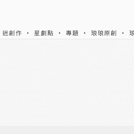
迷創作
星劇點
專題
琅琅原創