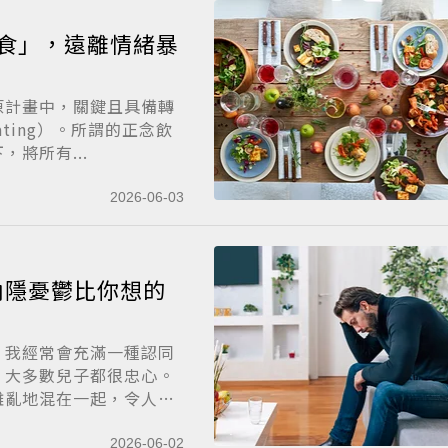
食」，遠離情緒暴
原計畫中，關鍵且具備轉
ating）。所謂的正念飲
將所有...
2026-06-03
內隱憂鬱比你想的
，我經常會充滿一種認同
，大多數兒子都很忠心。
雜亂地混在一起，令人
2026-06-02