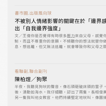
書市圈.出版風向球
不被別人情緒影響的關鍵在於「邊界感
出「自我邊界強度」
文／王偉你是否覺得有時很多
壓力
來自父母，感覺
制，而且不尊重你的意願，不傾聽你的想法就替你
息，想逃離，但又無法逃離，就會導致你和父母之
破...
看聯副.聯合副刊
陳柏煜／狗聚
半夜，我聽見狗吠的聲音，像石頭砸破床頭的窗子
後，湧動如海水。我仔細聽，認出了兩隻。長相俊
另一隻我叫他女教官。他們持續堅定地吠叫，像圍
教...