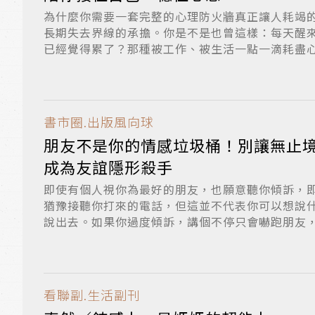
為什麼你需要一套完整的心理防火牆真正讓人耗竭
長期失去界線的承擔。你是不是也曾這樣：每天醒
已經覺得累了？那種被工作、被生活一點一滴耗盡
或...
書市圈.出版風向球
朋友不是你的情感垃圾桶！別讓無止
成為友誼隱形殺手
即使有個人視你為最好的朋友，也願意聽你傾訴，
猶豫接聽你打來的電話，但這並不代表你可以想說
說出去。如果你過度傾訴，講個不停只會嚇跑朋友
離，...
看聯副.生活副刊