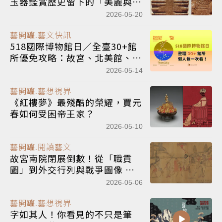
玉器鑑賞歷史留下的「美麗與疑
義」：良渚七節玉琮、鏤空龍紋
2026-05-20
盤
藝開罐.藝文快訊
518國際博物館日／全臺30+館
所優免攻略：故宮、北美館、新
美館免費入館 文學館主場明起
2026-05-14
盛大登場
藝開罐.藝想視界
《紅樓夢》最殘酷的榮耀，賈元
春如何受困帝王家？
2026-05-10
藝開罐.閱讀藝文
故宮南院閉展倒數！從「職貢
圖」到外交行列與戰爭圖像 看
近代東亞國際秩序變遷
2026-05-06
藝開罐.藝想視界
字如其人！你看見的不只是筆