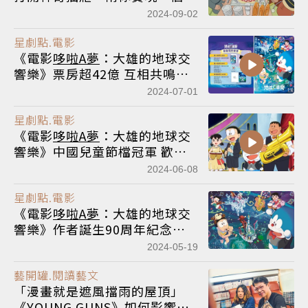
夢想
2024-09-02
星劇點.電影
《電影
哆啦A夢
：大雄的地球交
響樂》票房超42億 互相共鳴帶
來驚喜
2024-07-01
星劇點.電影
《電影
哆啦A夢
：大雄的地球交
響樂》中國兒童節檔冠軍 歡樂
響不停
2024-06-08
星劇點.電影
《電影
哆啦A夢
：大雄的地球交
響樂》作者誕生90周年紀念作
品
2024-05-19
藝開罐.閱讀藝文
「漫畫就是遮風擋雨的屋頂」
《YOUNG GUNS》如何影響九