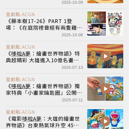
程度
2025-10-09
星劇點.ACGN
《藤本樹17-26》PART 1登
場：《在庭院裡曾經有兩隻雞》
《佐佐木同學阻止了子彈》《戀
2025-10-08
愛是盲目的》《刺客》
星劇點.ACGN
《
哆啦A夢
：繪畫世界物語》特
典超精彩 大雄進入10億名畫拯
救世界
2025-07-13
星劇點.ACGN
《
哆啦A夢
：繪畫世界物語》獨
家特典「小畫家鑰匙圈」公開
「中毒系歌姬」愛繆驚喜獻唱
2025-07-11
星劇點.ACGN
《電影
哆啦A夢
：大雄的繪畫世
界物語》台東熱氣球升空 45週