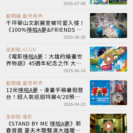
年好口碑5歲小孩指定三刷
2025-07-08
藝開罐.藝想視界
千坪華山文創展室被可愛入侵！
《100%
哆啦A夢
&FRIENDS 巡
迴特展 台北站》6/28起10大展
2025-06-28
區、近百隻雕塑陪你過暑假
星劇點.ACGN
《電影
哆啦A夢
：大雄的繪畫世
界物語》45週年紀念之作 大雄
也懂藝術了
2025-06-14
藝開罐.藝想視界
12米
哆啦A夢
、漫畫手稿暑假登
台！超人氣巡迴特展4/28預售
票開賣
2025-04-23
星劇點.電影
《STAND BY ME
哆啦A夢
》新
春首選 妻夫木聰聲演大雄暖心