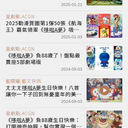
登場
2025-01-21
星劇點.ACGN
2025動漫賀圖第1彈50張《航海
王》霸氣領軍《
哆啦A夢
》吸睛
壓陣
2025-01-03
星劇點.ACGN
《
哆啦A夢
》負88歲了！盤點最
賣座5部劇場版
2024-09-03
藝開罐.藝文快訊
ㄤㄤㄤ
哆啦A夢
生日快樂！八首
讓你一下子回到無憂童年的美好
旋律！
2024-09-03
星劇點.ACGN
《
哆啦A夢
》負88歲生日快樂：
打開神奇抽屜，幫你實現一個小