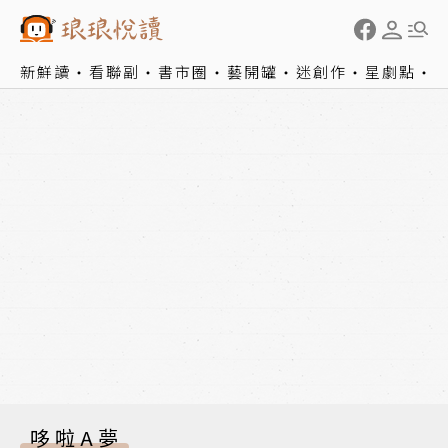
新鮮讀
看聯副
書市圈
藝開罐
迷創作
星劇點
哆啦A夢