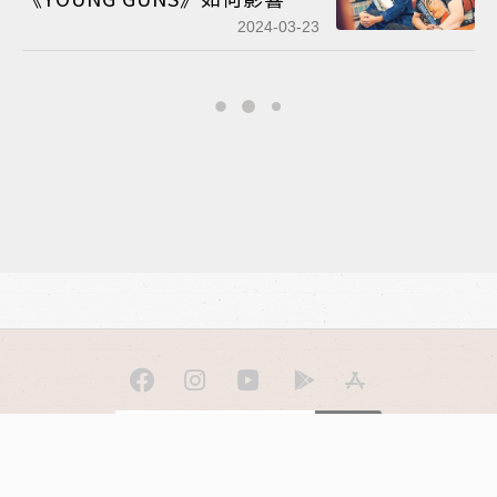
零年台灣？──林政德 X 盧建彰
2024-03-23
訂閱
聯合線上公司 著作權所有 ©2025