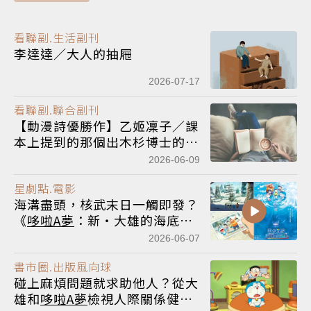
看聯副.生活副刊
李達達／大人的抽屜
2026-07-17
看聯副.聯合副刊
【動漫詩優勝作】乙姬凜子／課
本上提到的那個出木杉博士的獨
白
2026-06-09
星劇點.電影
海溝盡頭，核武末日一觸即發？
《
哆啦A夢
：新‧大雄的海底鬼
岩城》扭轉未來
2026-06-07
書市圈.出版風向球
碰上麻煩問題就求助他人？從大
雄和
哆啦A夢
檢視人際關係健康