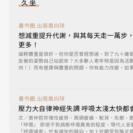
久坐
書市圈.出版風向球
想減重提升代謝，與其每天走一萬步
更多！
減輕體重是很好，但你是否曾經想過，到了九十歲
坐著的姿勢自己站起來？大多數人老年時是因為活
肉！）而有健康與體重的問題。你有能力改變，如
者梅...
書市圈.出版風向球
壓力大自律神經失調 呼吸太淺太快都
文／奧仲哲弥慢性疲勞、肩頸痠痛、駝背、失眠、
「呼吸」 即使不到病態呼吸異常的程度，現代人安
「呼吸過度」也有增加的傾向。加上近期受到肺炎