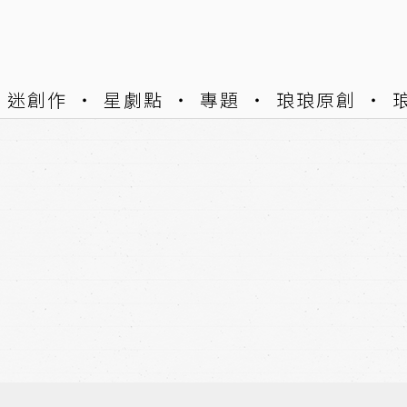
迷創作
星劇點
專題
琅琅原創