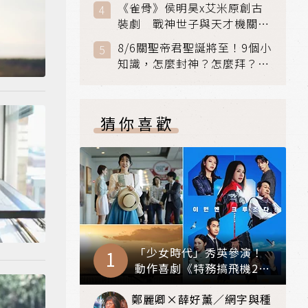
《雀骨》侯明昊x艾米原創古
裝劇 戰神世子與天才機關師
聯手攻克身世之謎
8/6關聖帝君聖誕將至！9個小
知識，怎麼封神？怎麼拜？該
拜哪個關帝？
猜你喜歡
「少女時代」秀英參演！
動作喜劇《特務搞飛機2》
8月上映
鄭麗卿×薛好薰／網字與種