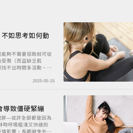
，不如思考如何動
還能夠不需要協助就可從
動受限（而且缺乏肌
果找不出時間多活動，作
2025-05-15
會導致僵硬緊繃
肥胖—或許全部都是因為
靜時呼吸粗淺又快速的
疫情影響，長期避免外