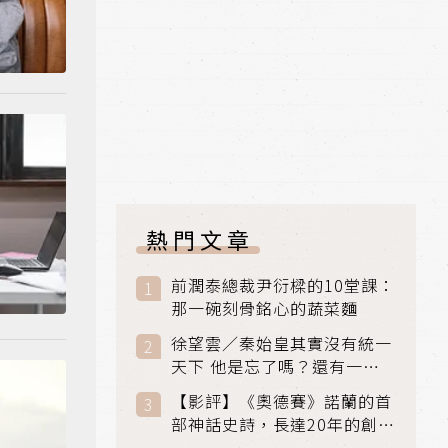
熱門文章
前潤泰總裁尹衍樑的10堂課：
那一碗刻骨銘心的蔬菜麵
徐望雲／秦始皇其實沒有統一
天下 他是忘了嗎？還有一個
小國：衛國
【影評】《奧德賽》諾蘭的首
部神話史詩，長達20年的創傷
與贖罪之旅