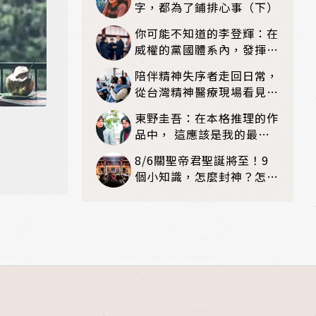
字，都為了鋪排心事（下）
你可能不知道的李登輝：在
威權的黨國體系內，發揮農
經專長
陪伴精神失序者走回日常，
從台灣精神醫療現場看見復
元可能
東野圭吾：在本格推理的作
品中， 這應該是我的最高
傑作！——《嫌疑犯X的獻
8/6關聖帝君聖誕將至！9
身》
個小知識，怎麼封神？怎麼
拜？該拜哪個關帝？