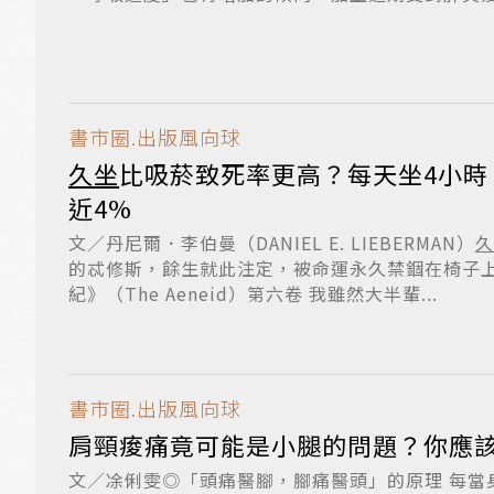
出...
書市圈.出版風向球
久坐
比吸菸致死率更高？每天坐4小時
近4%
文／丹尼爾．李伯曼（DANIEL E. LIEBERMAN）
久
的忒修斯，餘生就此注定，被命運永久禁錮在椅子
紀》（The Aeneid）第六卷 我雖然大半輩...
書市圈.出版風向球
肩頸痠痛竟可能是小腿的問題？你應
文／凃俐雯◎「頭痛醫腳，腳痛醫頭」的原理 每當身體感到僵硬、疼痛時，