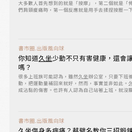
大多數人首先想到的就是「按摩」，第二個就是「
們肩頸痠痛時，第一個反應就是用手去揉捏按壓一下痠
書市圈.出版風向球
你知道
久坐
少動不只有害健康，還會
嗎？
很多上班族可能認為，雖然
久坐
辦公室，只要下班
動，把運動量補回來就好，然而，事實並非如此。
成沾黏的傷害。也許有人認為自己站著上班，就沒
從...
書市圈.出版風向球
久坐
傷身多病痛？蔡璧名教你三招鍛