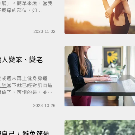
伸展」。簡單來說，當我
痛的部位，如...
2023-11-02
讓人變笨、變老
後或週末再上健身房運
久坐
當下就已經對肌肉造
關係了，可惜的是，並非
2023-10-26
鍊自己，避免筋骨