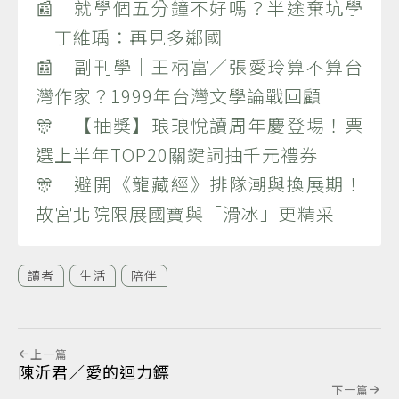
📰 就學個五分鐘不好嗎？半途棄坑學
｜丁維瑀：再見多鄰國
📰 副刊學｜王柄富／張愛玲算不算台
灣作家？1999年台灣文學論戰回顧
🎊 【抽獎】琅琅悅讀周年慶登場！票
選上半年TOP20關鍵詞抽千元禮券
🎊 避開《龍藏經》排隊潮與換展期！
故宮北院限展國寶與「滑冰」更精采
讀者
生活
陪伴
上一篇
陳沂君／愛的迴力鏢
下一篇