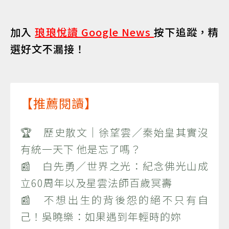
加入
琅琅悅讀 Google News
按下追蹤，精
選好文不漏接！
【推薦閱讀】
🏆 歷史散文｜徐望雲／秦始皇其實沒
有統一天下 他是忘了嗎？
📰 白先勇／世界之光：紀念佛光山成
立60周年以及星雲法師百歲冥壽
📰 不想出生的背後怨的絕不只有自
己！吳曉樂：如果遇到年輕時的妳