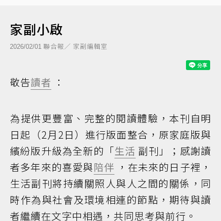
家副小啟
聯合報／ 家副編輯室
2026/02/01
敬告
讀者
：
為提供更豐富、完整的閱讀體驗，本刊自明
日起（2月2日）進行版面整合，原家庭版與
繽紛版升級為全新的「
生活
副刊」；感謝讀
者多年來的喜愛與
陪伴
，在未來的日子裡，
生活副刊將持續關照人與人之間的關係，同
時作為與社會及環境相連的節點，期待與讀
者繼續在文字中相遇，共同思考與前行。