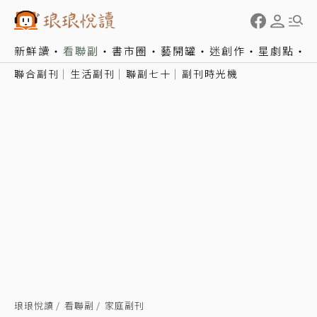
新鮮讀
看聯副
書市圈
藝開罐
迷創作
星劇點
聯合副刊
生活副刊
聯副七十
副刊時光機
琅琅悅讀
看聯副
家庭副刊