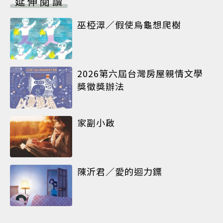
延伸閱讀
巫椏濢／假使烏龜想爬樹
2026第六屆台灣房屋親情文學
獎徵獎辦法
家副小啟
陳沂君／愛的迴力鏢