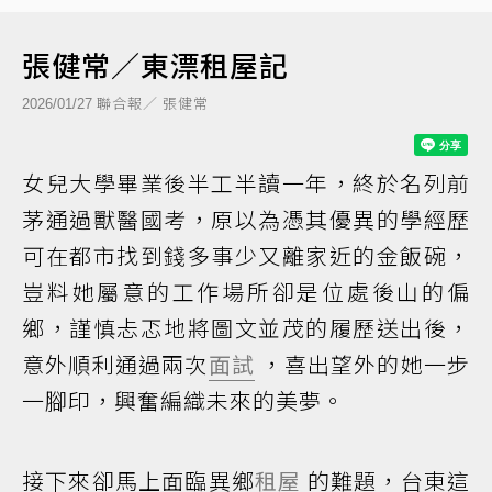
張健常／東漂租屋記
聯合報／ 張健常
2026/01/27
女兒大學畢業後半工半讀一年，終於名列前
茅通過獸醫國考，原以為憑其優異的學經歷
可在都市找到錢多事少又離家近的金飯碗，
豈料她屬意的工作場所卻是位處後山的偏
鄉，謹慎忐忑地將圖文並茂的履歷送出後，
意外順利通過兩次
面試
，喜出望外的她一步
一腳印，興奮編織未來的美夢。
接下來卻馬上面臨異鄉
租屋
的難題，台東這