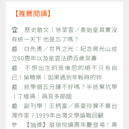
【推薦閱讀】
🏆 歷史散文｜徐望雲／秦始皇其實沒
有統一天下 他是忘了嗎？
📰 白先勇／世界之光：紀念佛光山成
立60周年以及星雲法師百歲冥壽
📰 不想出生的背後怨的絕不只有自
己！吳曉樂：如果遇到年輕時的妳
📰 就學個五分鐘不好嗎？半途棄坑學
｜丁維瑀：再見多鄰國
📰 副刊學｜王柄富／張愛玲算不算台
灣作家？1999年台灣文學論戰回顧
🎊 【抽獎】琅琅悅讀周年慶登場！票