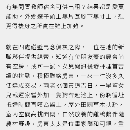
有無閒置教師宿舍可供出租？結果都是愛莫
能助。外鄉遊子頭上無片瓦腳下無寸土，想
覓得棲身之所實在難上加難。
就在四處碰壁萬念俱灰之際，一位在地的新
職夥伴提供線索，知道有位朋友蓋的農舍尚
有空房，或可一試。女兒聞訊後發揮埋首苦
讀的拚勁，積極聯絡房東，一來一往沒多久
便達成交易，兩老挑個黃道吉日，一早幫女
兒載運家當外加一隻狗奔赴池上，傍晚循址
抵達時簡直嘆為觀止，屋外田園草木扶疏，
室內空間高挑開闊，自然放養的雞鴨鵝伴隨
農村野趣，房東太太是位畫家隨和可親，重