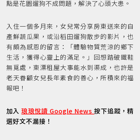
點是花園遛狗不成問題，解決了心頭大患。
入住一個多月來，女兒常分享房東送來的自
產鮮蔬瓜果，或沿稻田遛狗散步的影片，也
有頗為感恩的留言：「體驗物質荒涼的鄉下
生活，獲得心靈上的滿足。」回想踏破鐵鞋
無覓處，東漂租屋大事能水到渠成，也許是
老天眷顧女兒長年素食的善心，所積來的福
報吧！
加入
琅琅悅讀 Google News
按下追蹤，精
選好文不漏接！