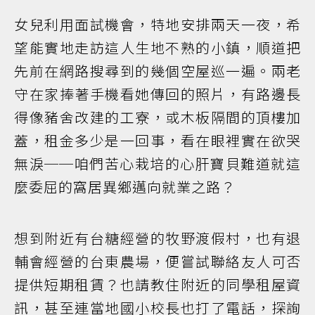
女兒利用面試機會，特地安排兩天一夜，希
望能實地走訪這人生地不熟的小鎮，順道把
先前在網路搜尋到的幾個空屋巡一遍。兩老
守在家捧著手機看她傳回的照片，有路邊長
得像豬舍改建的工寮，或木板隔間的頂樓加
蓋，租金多少是一回事，看在眼裡實在欲哭
無淚──咱們苦心栽培的心肝寶貝難道就這
麼委屈的窩居異鄉邁向就業之路？
想到附近有台糖經營的牧野渡假村，也有退
輔會經營的台東農場，便嘗試聯絡友人可否
提供短期租賃？也請教住附近的同學租屋資
訊，甚至連當地國小校長也打了電話，探詢