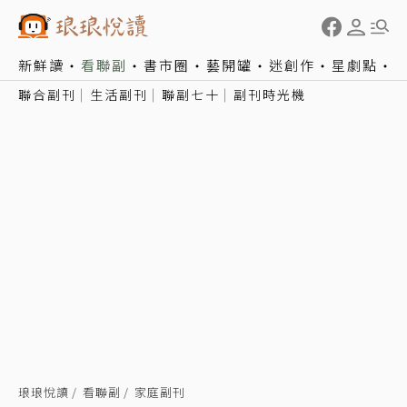
新鮮讀
看聯副
書市圈
藝開罐
迷創作
星劇點
聯合副刊
生活副刊
聯副七十
副刊時光機
琅琅悅讀
看聯副
家庭副刊