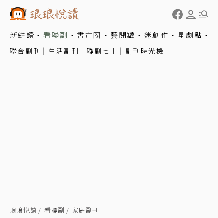
新鮮讀
看聯副
書市圈
藝開罐
迷創作
星劇點
聯合副刊
生活副刊
聯副七十
副刊時光機
琅琅悅讀
看聯副
家庭副刊