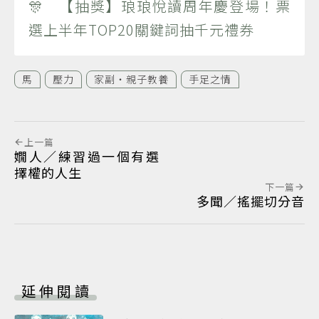
🎊 【抽獎】琅琅悅讀周年慶登場！票
選上半年TOP20關鍵詞抽千元禮券
馬
壓力
家副‧親子教養
手足之情
上一篇
嫺人／練習過一個有選
擇權的人生
下一篇
多聞／搖擺切分音
延伸閱讀