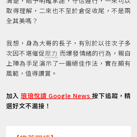
清楚，給予明確承諾，守信遵行，一來可以
取得理解，二來也不至於倉促收尾，不是兩
全其美嗎？
我想，身為大哥的長子，有別於以往次子多
次因不堪催促
壓力
而爆發情緒的行為，親自
上陣為手足演示了一遍絕佳作法，實在頗有
風範，值得讚賞。
加入
琅琅悅讀 Google News
按下追蹤，精
選好文不漏接！