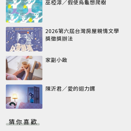
巫椏濢／假使烏龜想爬樹
2026第六屆台灣房屋親情文學
獎徵獎辦法
家副小啟
陳沂君／愛的迴力鏢
猜你喜歡