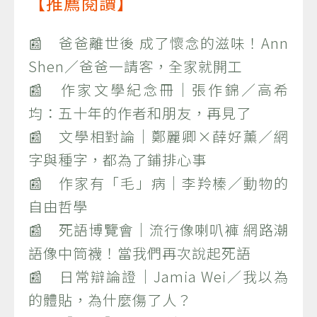
【推薦閱讀】
📰 爸爸離世後 成了懷念的滋味！Ann
Shen／爸爸一請客，全家就開工
📰 作家文學紀念冊｜張作錦／高希
均：五十年的作者和朋友，再見了
📰 文學相對論｜鄭麗卿×薛好薰／網
字與種字，都為了鋪排心事
📰 作家有「毛」病｜李羚榛／動物的
自由哲學
📰 死語博覽會｜流行像喇叭褲 網路潮
語像中筒襪！當我們再次說起死語
📰 日常辯論證｜Jamia Wei／我以為
的體貼，為什麼傷了人？