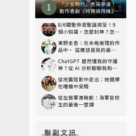
「少女時代」秀英參演！
動作喜劇《特務搞飛機2》
8月上映
8/6關聖帝君聖誕將至！9
個小知識，怎麼封神？怎麼
拜？該拜哪個關帝？
東野圭吾：在本格推理的作
品中， 這應該是我的最高
傑作！——《嫌疑犯X的獻
ChatGPT 居然懂我的守護
身》
神？從 AI 分析聊聊我和神
明們的奇妙緣分
從地震陰影中走出：她選擇
在嘈雜中安睡
從左營軍港啟航：海軍官校
生的最後一堂課
聯副文訊