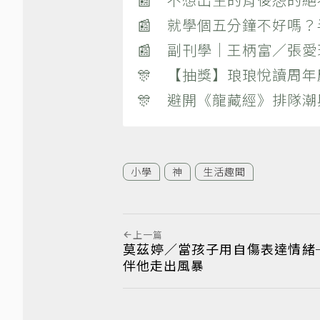
📰 就學個五分鐘不好嗎
📰 副刊學｜王柄富／張愛
🎊 【抽獎】琅琅悅讀周年
🎊 避開《龍藏經》排隊
小學
神
生活趣聞
上一篇
莫茲婷／當孩子用自傷表達情緒
伴他走出風暴