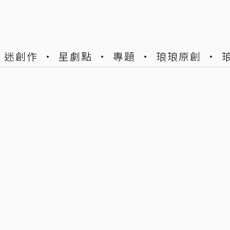
迷創作
星劇點
專題
琅琅原創