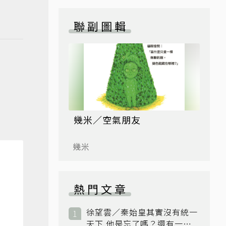
聯副圖輯
幾米／空氣朋友
幾米
熱門文章
徐望雲／秦始皇其實沒有統一
天下 他是忘了嗎？還有一個