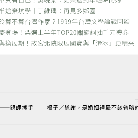
？半途棄坑學｜丁維瑀：再見多鄰國
玲算不算台灣作家？1999年台灣文學論戰回顧
慶登場！票選上半年TOP20關鍵詞抽千元禮券
潮與換展期！故宮北院限展國寶與「滑冰」更精采
──親師攜手
楊子／道謝，是婚姻裡最不該省略