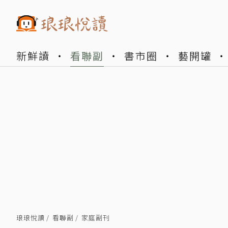
新鮮讀
看聯副
書市圈
藝開罐
琅琅悅讀
看聯副
家庭副刊