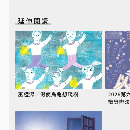
延伸閱讀
巫椏濢／假使烏龜想爬樹
2026
徵獎辦法