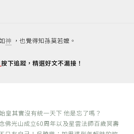
如
神
，也覺得知孫莫若嬤。
s
按下追蹤，精選好文不漏接！
秦始皇其實沒有統一天下 他是忘了嗎？
紀念佛光山成立60周年以及星雲法師百歲冥壽
絕不只有自己！吳曉樂：如果遇到年輕時的妳