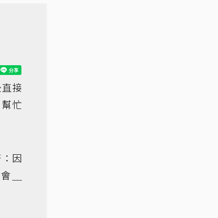
後直接
要幫忙
著：因
就會＿