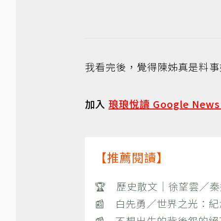
我看完後，覺得陳姊真是料事
加入
琅琅悅讀 Google New
【推薦閱讀】
🏆 歷史散文｜徐望雲／
📰 白先勇／世界之光：
📰 不想出生的背後怨的