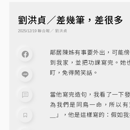
劉洪貞／差幾筆，差很多
聯合報／ 劉洪貞
2025/12/19
鄰居陳姊有事要外出，可能
到我家，並把功課寫完。她
盯，免得鬧笑話。
當他寫完造句，我看了一下
為我們是同鳥一命，所以有
＿」，他是這樣寫的：假如我