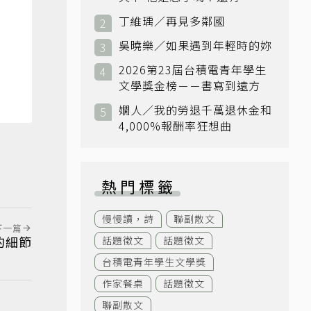
小國：衛國
丁維瑀／再見多鄰國
吳曉樂／如果遇到年輕時的妳
2026第23屆台積電青年學生
文學獎金榜－－書寫到遠方
嫺人／我的勞退千萬退休金和
4,000%報酬率狂想曲
熱門標籤
慢慢讀，詩
聯副散文
下一篇
的細節
話題徵文
話題徵文
台積電青年學生文學獎
作家餐桌
話題徵文
聯副散文