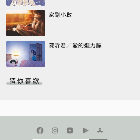
家副小啟
陳沂君／愛的迴力鏢
猜你喜歡