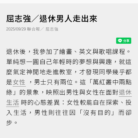
屈志強／退休男人走出來
聯合報／ 屈志強
2025/09/29
退休後，我參加了繪畫、英文與歌唱課程。
單純想一圓自己年輕時的夢想與興趣，就這
麼氣定神閒地走進教室，才發現同學幾乎都
是
女性
，男士只有兩位。這「萬紅叢中兩點
綠」的景象，映照出男性與女性在面對
退休
生活
時的心態差異：女性較能自在探索、投
入生活，男性則往往因「沒有目的」而卻
步。