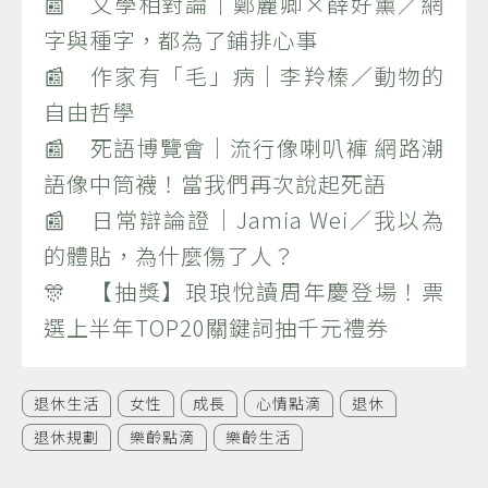
📰 文學相對論｜鄭麗卿×薛好薰／網
字與種字，都為了鋪排心事
📰 作家有「毛」病｜李羚榛／動物的
自由哲學
📰 死語博覽會｜流行像喇叭褲 網路潮
語像中筒襪！當我們再次說起死語
📰 日常辯論證｜Jamia Wei／我以為
的體貼，為什麼傷了人？
🎊 【抽獎】琅琅悅讀周年慶登場！票
選上半年TOP20關鍵詞抽千元禮券
退休生活
女性
成長
心情點滴
退休
退休規劃
樂齡點滴
樂齡生活