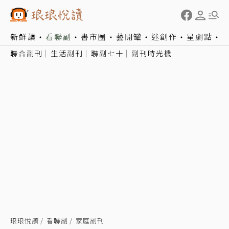
新鮮讀
看聯副
書市圈
藝開罐
迷創作
星劇點
聯合副刊
生活副刊
聯副七十
副刊時光機
琅琅悅讀
看聯副
家庭副刊