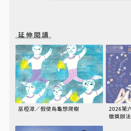
延伸閱讀
巫椏濢／假使烏龜想爬樹
2026
徵獎辦法