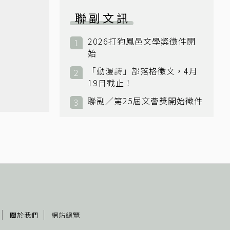
聯副文訊
2026打狗鳳邑文學獎徵件開
始
「動漫詩」部落格徵文，4月
19日截止！
聯副／第25屆文薈獎開始徵件
關於我們
網站總覽