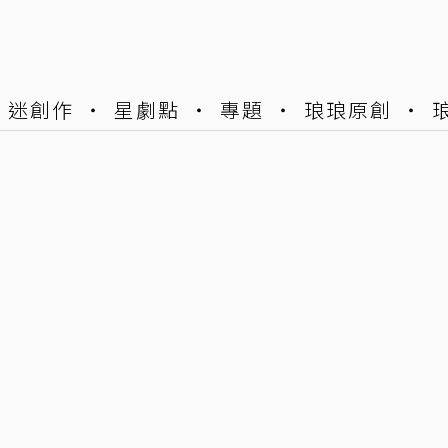
迷創作
星劇點
專題
琅琅原創