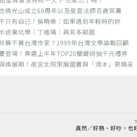
紀念佛光山成立60周年以及星雲法師百歲冥壽
絕不只有自己！吳曉樂：如果遇到年輕時的妳
？半途棄坑學｜丁維瑀：再見多鄰國
玲算不算台灣作家？1999年台灣文學論戰回顧
慶登場！票選上半年TOP20關鍵詞抽千元禮券
潮與換展期！故宮北院限展國寶與「滑冰」更精采
真然／好熱、好吵，也