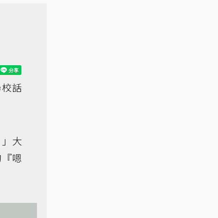
學校話
…」大
的『嗯