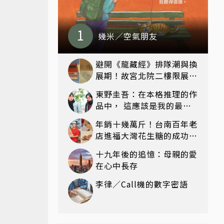
幾米／空氣朋友
避開《龍藏經》排隊潮與換
展期！故宮北院二樓限展國
寶〈元世祖出獵圖〉、乾隆
東野圭吾：在本格推理的作
最愛「滑冰賽」更精采
品中， 這應該是我的最高
傑作！——《嫌疑犯X的獻
年銷十幾萬斤！台南百年老
身》
店進福大灣花生糖的成功心
法：品質夠穩，客人就會不
十九年後的追憶：母親的愛
間斷
在心中長存
李律／Call機的數字密語