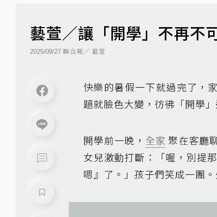
藝萱／讓「開學」不再不
聯合報／ 藝萱
2025/09/27
快樂的暑假一下就過完了，
題就臉色大變，彷彿「開學」
開學前一晚，
全家
聚在客廳
女兒激動打斷：「喔，別提
嗯』了。」孩子們笑成一團。