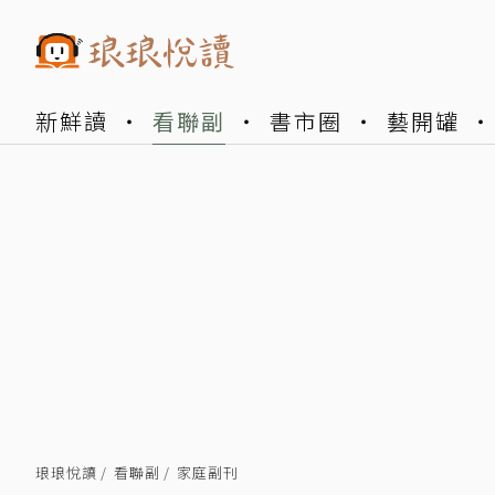
新鮮讀
看聯副
書市圈
藝開罐
琅琅悅讀
看聯副
家庭副刊