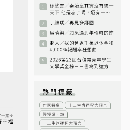
徐望雲／秦始皇其實沒有統一
天下 他是忘了嗎？還有一個
小國：衛國
丁維瑀／再見多鄰國
吳曉樂／如果遇到年輕時的妳
嫺人／我的勞退千萬退休金和
4,000%報酬率狂想曲
2026第23屆台積電青年學生
文學獎金榜－－書寫到遠方
熱門標籤
作家餐桌
十二生肖運程大預言
慢慢讀，詩
下一篇
好幸福
十二生肖運程大預言