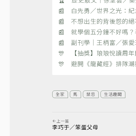
📰 白先勇／世界之光：
📰 不想出生的背後怨的
📰 就學個五分鐘不好嗎
📰 副刊學｜王柄富／張愛
🎊 【抽獎】琅琅悅讀周年
🎊 避開《龍藏經》排隊
全家
馬
禁忌
生活趣聞
上一篇
李巧于／笨蛋父母