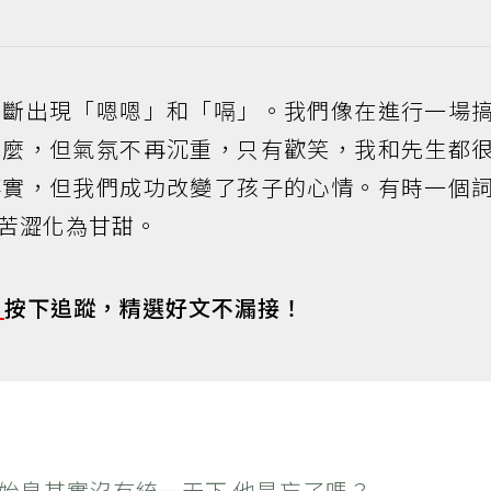
不斷出現「嗯嗯」和「嗝」。我們像在進行一場
什麼，但氣氛不再沉重，只有歡笑，我和先生都
事實，但我們成功改變了孩子的心情。有時一個
苦澀化為甘甜。
s
按下追蹤，精選好文不漏接！
秦始皇其實沒有統一天下 他是忘了嗎？