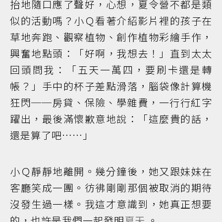
抬地隨口應了聲好，心想，夏令營不都是類
似的活動嗎？小Ｑ看著介紹影片裡的孩子在
草地奔跑、觀察植物、創作植物彩繪手作，
興奮地點頭：「好啊，我想去！」直到太太
回頭問我：「五天一萬四，要刷卡還是轉
帳？」手中的杯子差點滑落，腦袋像計算機
狂閃──房貸、保險、學雜費，一行行紅字
躍出，最後滿懷歉意地說：「這麼貴的話，
還是算了吧……」
小Ｑ靜靜地離開。幾分鐘後，她又跟妹妹在
客廳笑成一團。彷彿剛剛那個被取消的期待
沒發生過一樣。我這才意識到，她真正想要
的，也許是我們一起發明
夏天
。