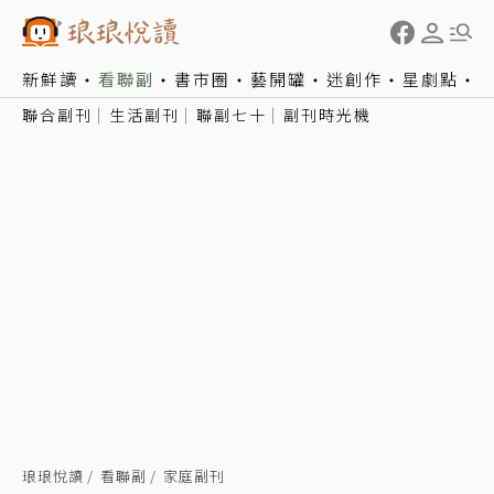
新鮮讀
看聯副
書市圈
藝開罐
迷創作
星劇點
聯合副刊
生活副刊
聯副七十
副刊時光機
琅琅悅讀
看聯副
家庭副刊