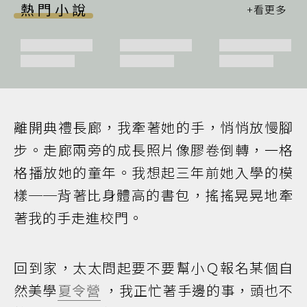
熱門小說
離開典禮長廊，我牽著她的手，悄悄放慢腳
步。走廊兩旁的成長照片像膠卷倒轉，一格
格播放她的童年。我想起三年前她入學的模
樣──背著比身體高的書包，搖搖晃晃地牽
著我的手走進校門。
回到家，太太問起要不要幫小Ｑ報名某個自
然美學
夏令營
，我正忙著手邊的事，頭也不