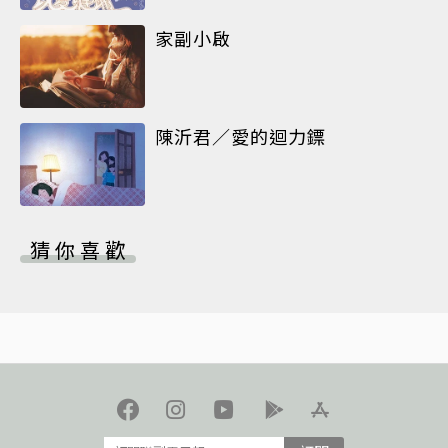
家副小啟
陳沂君／愛的迴力鏢
猜你喜歡