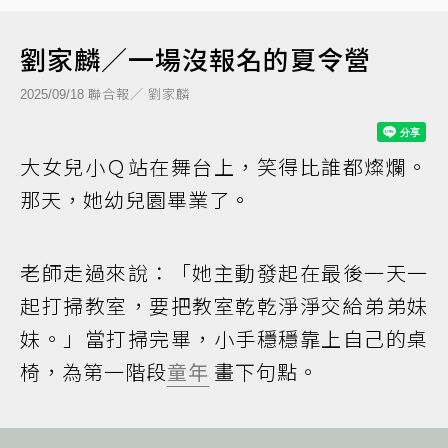
劉家麟／一場沒報名的夏令營
聯合報／ 劉家麟
2025/09/18
大女兒小Ｑ站在舞台上，笑得比誰都燦爛。
那天，她幼兒園畢業了。
老師走過來說：「她主動發起在最後一天一
起打掃教室，要把教室乾乾淨淨交給弟弟妹
妹。」當打掃完畢，小手穩穩靠上自己的桌
椅，為第一階段
童年
畫下句點。