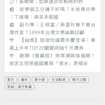
己！吳曉樂：如果遇到年輕時的妳
📰 就學個五分鐘不好嗎？半途棄坑學
｜丁維瑀：再見多鄰國
📰 副刊學｜王柄富／張愛玲算不算台
灣作家？1999年台灣文學論戰回顧
🎊 【抽獎】琅琅悅讀周年慶登場！票
選上半年TOP20關鍵詞抽千元禮券
🎊 避開《龍藏經》排隊潮與換展期！
故宮北院限展國寶與「滑冰」更精采
夏天
童年
夏令營
生活點滴
親子之間
家副‧親子教養