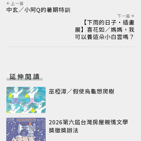
上一篇
中玄／小阿Q的暑期特訓
下一篇
【下雨的日子‧插畫
展】喜花如／媽媽，我
可以養這朵小白雲嗎？
延伸閱讀
巫椏濢／假使烏龜想爬樹
2026第六屆台灣房屋親情文學
獎徵獎辦法