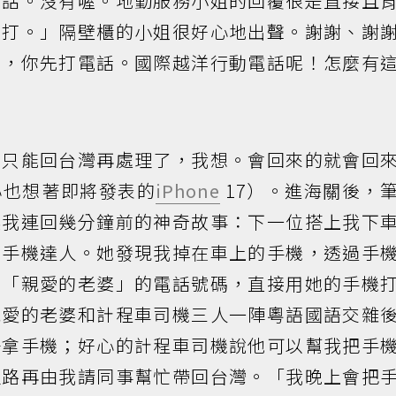
電話。沒有喔。地勤服務小姐的回覆很是直接且
機打。」隔壁櫃的小姐很好心地出聲。謝謝、謝
係，你先打電話。國際越洋行動電話呢！怎麼有
。只能回台灣再處理了，我想。會回來的就會回
心也想著即將發表的
iPhone
17）。進海關後，
讓我連回幾分鐘前的神奇故事：下一位搭上我下
的手機達人。她發現我掉在車上的手機，透過手
名「親愛的老婆」的電話號碼，直接用她的手機
親愛的老婆和計程車司機三人一陣粵語國語交雜
場拿手機；好心的計程車司機說他可以幫我把手
哩路再由我請同事幫忙帶回台灣。「我晚上會把