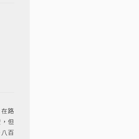
周在路
禮，但
千八百