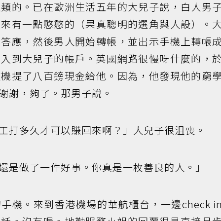
之類的。已在歐洲生活五年的大兒子說，白人男
起來有一點憨憨的（果真聰明的選角與人設）。
地答應，然後男人開始轉帳，並出示手機上轉帳
能入到大兒子的帳戶。英國網路很慢呀什麼的，
款機提了八百鎊現金給他。因為，他發現他的窮
謝謝，夠了。那男子說。
工打多久才可以賺回來啊？」大兒子很沮喪。
還是做了一件好事。你真是一枚善良的人。」
機。來到香港機場的華航櫃台，一邊check i