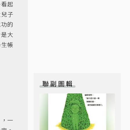
子看起
大兒子
成功的
於是大
學生帳
聯副圖輯
n，一