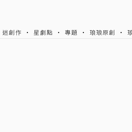
迷創作
星劇點
專題
琅琅原創