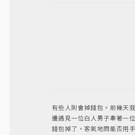
有些人則會掉錢包。前幾天
邊遇見一位白人男子牽著一
錢包掉了，客氣地問能否用