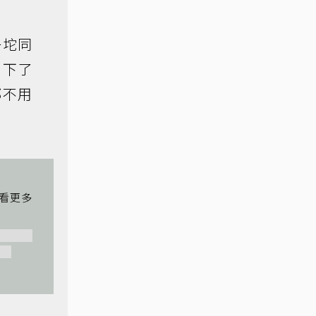
一坨同
，下了
都不用