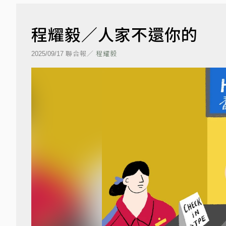
程耀毅／人家不還你的
聯合報／
程耀毅
2025/09/17