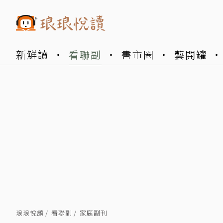
新鮮讀
看聯副
書市圈
藝開罐
琅琅悅讀
看聯副
家庭副刊