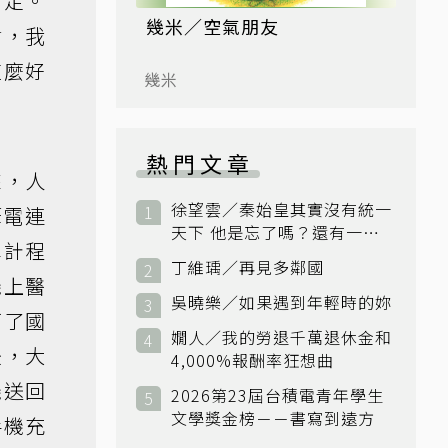
肯定。
幾米／空氣朋友
謝，我
這麼好
幾米
熱門文章
來，人
徐望雲／秦始皇其實沒有統一
筆電連
天下 他是忘了嗎？還有一個
車計程
小國：衛國
丁維瑀／再見多鄰國
機上醫
吳曉樂／如果遇到年輕時的妳
打了國
嫺人／我的勞退千萬退休金和
後，大
4,000%報酬率狂想曲
機送回
2026第23屆台積電青年學生
文學獎金榜－－書寫到遠方
手機充