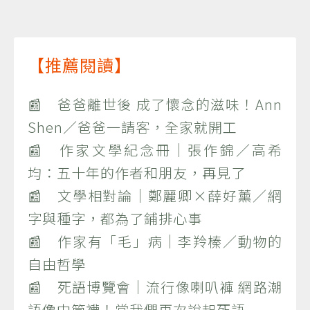
【推薦閱讀】
📰 爸爸離世後 成了懷念的滋味！Ann
Shen／爸爸一請客，全家就開工
📰 作家文學紀念冊｜張作錦／高希
均：五十年的作者和朋友，再見了
📰 文學相對論｜鄭麗卿×薛好薰／網
字與種字，都為了鋪排心事
📰 作家有「毛」病｜李羚榛／動物的
自由哲學
📰 死語博覽會｜流行像喇叭褲 網路潮
語像中筒襪！當我們再次說起死語