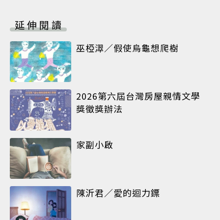
延伸閱讀
巫椏濢／假使烏龜想爬樹
2026第六屆台灣房屋親情文學
獎徵獎辦法
家副小啟
陳沂君／愛的迴力鏢