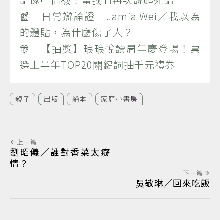
📰 日常辯論證｜Jamia Wei／我以為
的體貼，為什麼傷了人？
🎊 【抽獎】琅琅悅讀周年慶登場！票
選上半年TOP20關鍵詞抽千元禮券
親子
出版
繪本
家庭小書房
上一篇
劉昭儀／誰對香菜太癡
情？
下一篇
吳敬琳／回來吃飯