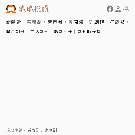
新鮮讀
看聯副
書市圈
藝開罐
迷創作
星劇點
聯合副刊
生活副刊
聯副七十
副刊時光機
琅琅悅讀
看聯副
家庭副刊