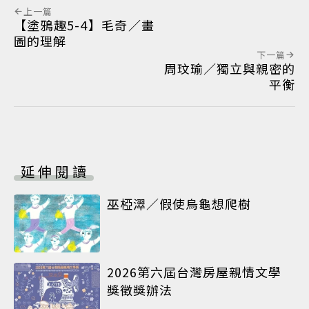
上一篇
【塗鴉趣5-4】毛奇／畫
圖的理解
下一篇
周玟瑜／獨立與親密的
平衡
延伸閱讀
巫椏濢／假使烏龜想爬樹
2026第六屆台灣房屋親情文學
獎徵獎辦法