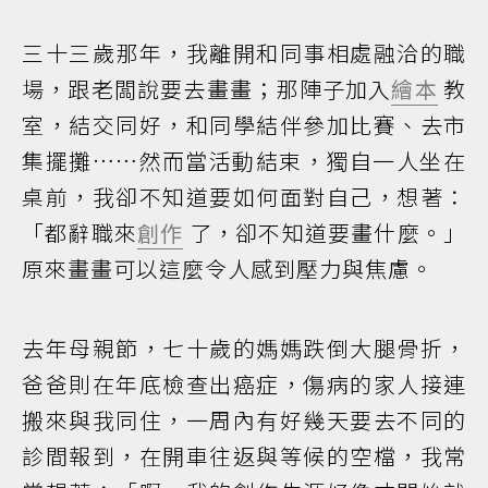
三十三歲那年，我離開和同事相處融洽的職
場，跟老闆說要去畫畫；那陣子加入
繪本
教
室，結交同好，和同學結伴參加比賽、去市
集擺攤……然而當活動結束，獨自一人坐在
桌前，我卻不知道要如何面對自己，想著：
「都辭職來
創作
了，卻不知道要畫什麼。」
原來畫畫可以這麼令人感到壓力與焦慮。
去年母親節，七十歲的媽媽跌倒大腿骨折，
爸爸則在年底檢查出癌症，傷病的家人接連
搬來與我同住，一周內有好幾天要去不同的
診間報到，在開車往返與等候的空檔，我常