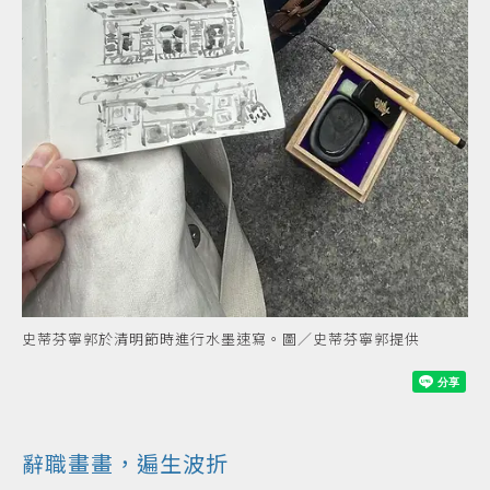
史蒂芬寧郭於清明節時進行水墨速寫。圖／史蒂芬寧郭提供
辭職畫畫，遍生波折