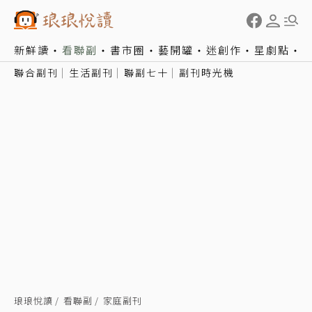
新鮮讀
看聯副
書市圈
藝開罐
迷創作
星劇點
聯合副刊
生活副刊
聯副七十
副刊時光機
琅琅悅讀
看聯副
家庭副刊