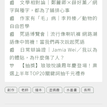
📰 文學相對論｜鄭麗卿×薛好薰／網
字與種字，都為了鋪排心事
📰 作家有「毛」病｜李羚榛／動物的
自由哲學
📰 死語博覽會｜流行像喇叭褲 網路潮
語像中筒襪！當我們再次說起死語
📰 日常辯論證｜Jamia Wei／我以為
的體貼，為什麼傷了人？
🎊 【抽獎】琅琅悅讀周年慶登場！票
選上半年TOP20關鍵詞抽千元禮券
創作
老師
繪本
塗鴉趣
水墨畫
長照