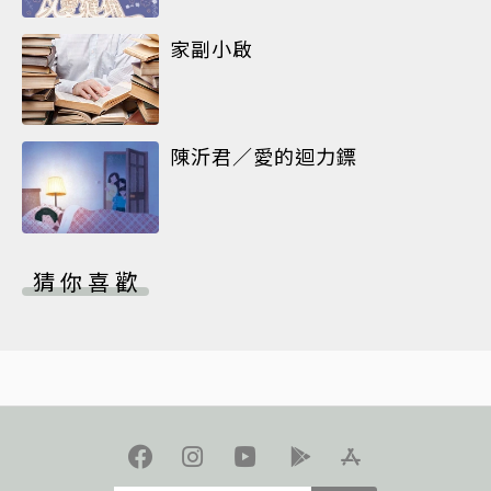
家副小啟
陳沂君／愛的迴力鏢
猜你喜歡