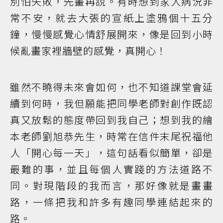
別怕失敗，先畫再說。有時想到家人病況非
常不安，就去大張的宣紙上塗鴉個十五分
鐘，慢慢感覺心情舒展開來，像是回到小時
候亂畫家裡牆壁的感覺，真開心！
雖然不曉得未來會如何，也不知道課堂會延
續到何時，我但願能把同學老師對創作既認
真又放鬆的態度帶回到我自己；想到我的繪
本老師劉旭恭先生，時常在信件末尾祝福他
人「開心每一天」，這句話看似簡單，卻是
最難的事，並且每個人實踐的方法道路不
同。對現階段的我而言，那好像就是畫畫
路，一條把我和許多有趣同學連結起來的
路。