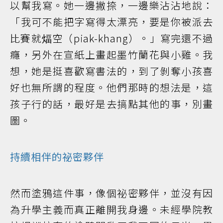
以幫我寫。她一邊撇捺，一邊樂沾沾地說：
「我可不能把字寫得太漂亮，要是你被派去
比賽就煏空（piak-khang）。」寫完還不過
癮，另外在宣紙上畫起墨竹蘭花與小雞。我
想，她是挺喜歡寫書法的，到了剝奪小孩喜
好也無所謂的程度。他們那時的想法是，這
孩子行的話，最好是去搞點其他的事，別畫
圖。
持續相伴的祕密夥伴
然而塗鴉這件事，像個祕密夥伴，並沒有因
為升學主義而真正離開我身邊。未經學院教