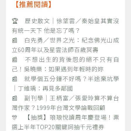
【推薦閱讀】
🏆 歷史散文｜徐望雲／秦始皇其實沒
有統一天下 他是忘了嗎？
📰 白先勇／世界之光：紀念佛光山成
立60周年以及星雲法師百歲冥壽
📰 不想出生的背後怨的絕不只有自
己！吳曉樂：如果遇到年輕時的妳
📰 就學個五分鐘不好嗎？半途棄坑學
｜丁維瑀：再見多鄰國
📰 副刊學｜王柄富／張愛玲算不算台
灣作家？1999年台灣文學論戰回顧
🎊 【抽獎】琅琅悅讀周年慶登場！票
選上半年TOP20關鍵詞抽千元禮券