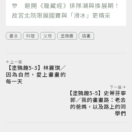
🎊 避開《龍藏經》排隊潮與換展期！
故宮北院限展國寶與「滑冰」更精采
書法
料理
父母
塗鴉趣
插畫
上一篇
【塗鴉趣5-3】林麗琪／
因為自然，愛上畫畫的
每一天
下一篇
【塗鴉趣5-5】史蒂芬寧
郭／我的畫畫路：老去
的爸媽，以及路上的同
學們