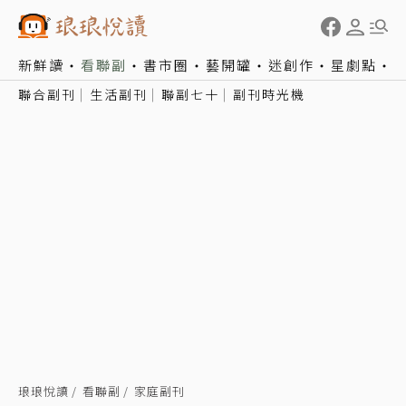
新鮮讀
看聯副
書市圈
藝開罐
迷創作
星劇點
聯合副刊
生活副刊
聯副七十
副刊時光機
琅琅悅讀
看聯副
家庭副刊