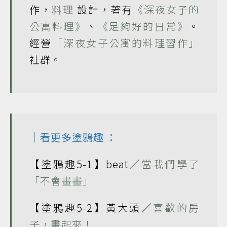
作，
料理
設計，著有
《深夜女子的
公寓料理》
、
《足夠好的日常》
。
經營
「深夜女子公寓的料理習作」
社群。
｜看更多
塗鴉趣
：
【塗鴉趣5-1】beat／
當我們學了
「不會畫畫」
【塗鴉趣5-2】黃大頭／
喜歡的房
子，畫起來！