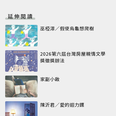
延伸閱讀
巫椏濢／假使烏龜想爬樹
2026第六屆台灣房屋親情文學
獎徵獎辦法
家副小啟
陳沂君／愛的迴力鏢