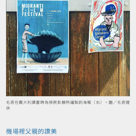
毛奇在義大利讀書時為移民影展所繪製的海報（右）。圖／毛奇提
供
機場裡父親的讚美