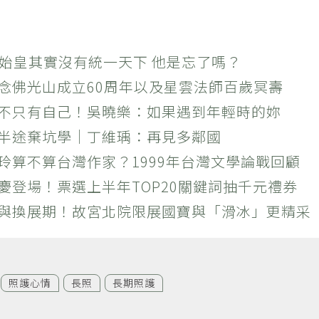
秦始皇其實沒有統一天下 他是忘了嗎？
紀念佛光山成立60周年以及星雲法師百歲冥壽
絕不只有自己！吳曉樂：如果遇到年輕時的妳
？半途棄坑學｜丁維瑀：再見多鄰國
玲算不算台灣作家？1999年台灣文學論戰回顧
慶登場！票選上半年TOP20關鍵詞抽千元禮券
潮與換展期！故宮北院限展國寶與「滑冰」更精采
照護心情
長照
長期照護