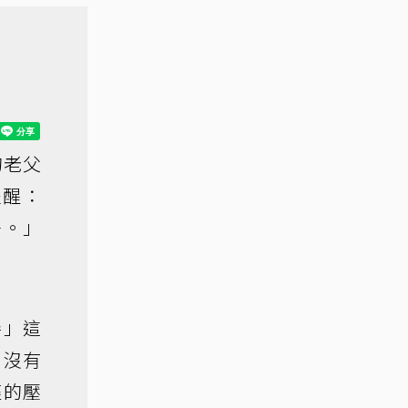
的老父
提醒：
好。」
善」這
。沒有
裹的壓