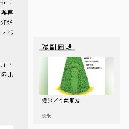
一句：
法辦再
不知道
他，都
聯副圖輯
委屈，
都遠比
幾米／空氣朋友
幾米