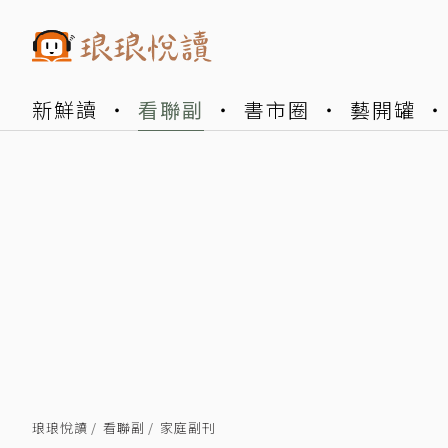
新鮮讀
看聯副
書市圈
藝開罐
琅琅悅讀
看聯副
家庭副刊