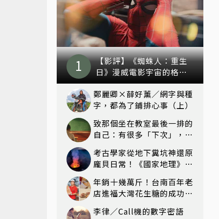
【影評】《蜘蛛人：重生
日》漫威電影宇宙的格局
新篇章，在面罩之下找到
鄭麗卿×薛好薰／網字與種
自我救贖的成長
字，都為了鋪排心事（上）
致那個坐在教室最後一排的
自己：有很多「下次」，最
後都沒有下次
考古學家從地下糞坑神還原
龐貝日常！《國家地理》雜
誌8月：揭開維蘇威火山
年銷十幾萬斤！台南百年老
店進福大灣花生糖的成功心
法：品質夠穩，客人就會不
李律／Call機的數字密語
間斷