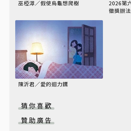
巫椏濢／假使烏龜想爬樹
2026
徵獎辦法
陳沂君／愛的迴力鏢
猜你喜歡
贊助廣告