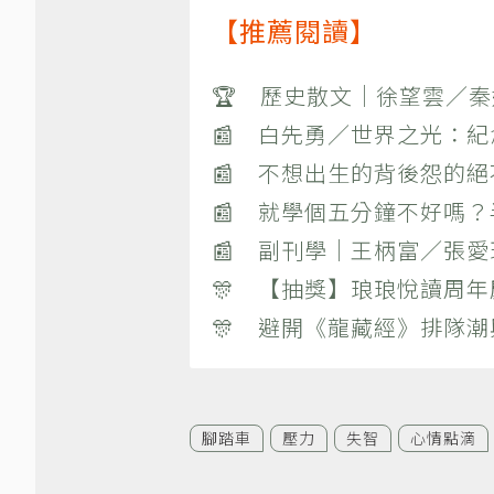
【推薦閱讀】
🏆 歷史散文｜徐望雲／
📰 白先勇／世界之光：
📰 不想出生的背後怨的
📰 就學個五分鐘不好嗎
📰 副刊學｜王柄富／張愛
🎊 【抽獎】琅琅悅讀周年
🎊 避開《龍藏經》排隊
腳踏車
壓力
失智
心情點滴