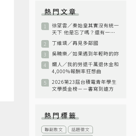
熱門文章
徐望雲／秦始皇其實沒有統一
天下 他是忘了嗎？還有一個
小國：衛國
丁維瑀／再見多鄰國
吳曉樂／如果遇到年輕時的妳
嫺人／我的勞退千萬退休金和
4,000%報酬率狂想曲
2026第23屆台積電青年學生
文學獎金榜－－書寫到遠方
熱門標籤
聯副散文
話題徵文