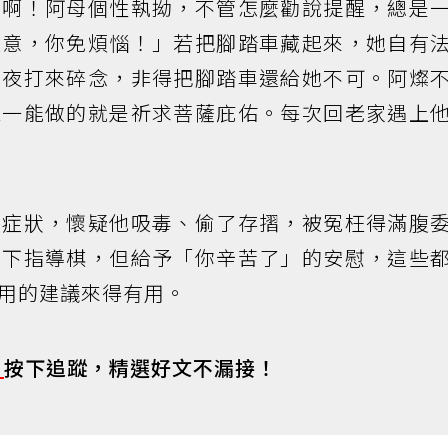
是啊！阿母個性執拗，不管怎麼勸說提醒，總是
注意，你免煩惱！」若把腳踏車藏起來，她自有
消夜打來碎念，非得把腳踏車還給她不可。阿燦
唯一能做的就是祈求菩薩庇佑。每次回老家遇上
妄症狀，懷疑他吸毒、偷了存摺，被冤枉得滿腹
他下指導棋，但給予「你辛苦了」的安慰，這些
用的建議來得有用。
s
按下追蹤，精選好文不漏接！