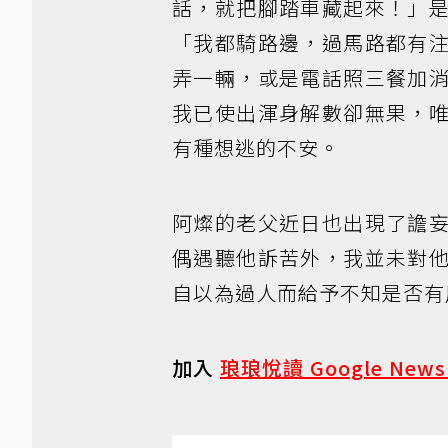
話，就把腳踏車藏起來！」
「我都騎路邊，過馬路都有
弄一輛，或是電話照三餐加
我已使出渾身解數卻無果，
有種想逃的不安。
阿燦的老父近日也出現了譫
偶遇聽他訴苦外，我並未對
自以為過人而給予不知是否有
加入
琅琅悅讀 Google New