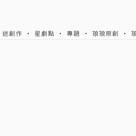
迷創作
星劇點
專題
琅琅原創