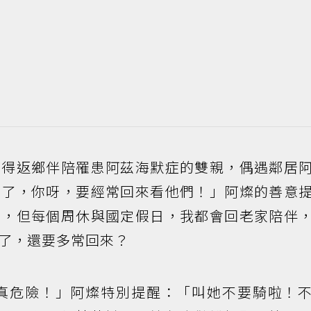
都得返鄉伴陪罹患阿茲海默症的雙親，偶遇鄰居
智了，你呀，要經常回來看他們！」阿燦的善意
住，但每個周休與國定假日，我都會回老家陪伴
了，還要多常回來？
真危險！」阿燦特別提醒：「叫她不要騎啦！