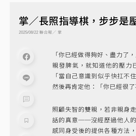
掌／長照指導棋，步步是
聯合報／ 掌
2025/08/22
「你已經做得夠好、盡力了，
親發脾氣，就知道他的壓力
「當自己意識到似乎快扛不
然後再肯定他：「你已經很了
照顧失智的雙親，若非親身
話的真意──沒經歷過他人
感同身受後的提供各種方法