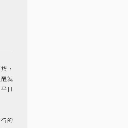
阿燦，
提醒就
，平日
不行的