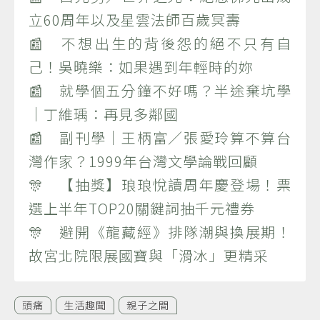
立60周年以及星雲法師百歲冥壽
📰 不想出生的背後怨的絕不只有自
己！吳曉樂：如果遇到年輕時的妳
📰 就學個五分鐘不好嗎？半途棄坑學
｜丁維瑀：再見多鄰國
📰 副刊學｜王柄富／張愛玲算不算台
灣作家？1999年台灣文學論戰回顧
🎊 【抽獎】琅琅悅讀周年慶登場！票
選上半年TOP20關鍵詞抽千元禮券
🎊 避開《龍藏經》排隊潮與換展期！
故宮北院限展國寶與「滑冰」更精采
頭痛
生活趣聞
親子之間