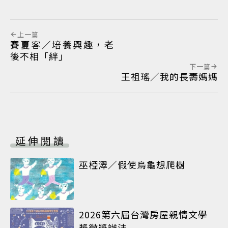
上一篇
賽夏客／培養興趣，老
後不相「絆」
下一篇
王祖瑤／我的長壽媽媽
延伸閱讀
巫椏濢／假使烏龜想爬樹
2026第六屆台灣房屋親情文學
獎徵獎辦法