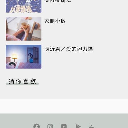
家副小啟
陳沂君／愛的迴力鏢
猜你喜歡