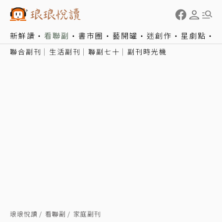
新鮮讀
看聯副
書市圈
藝開罐
迷創作
星劇點
聯合副刊
生活副刊
聯副七十
副刊時光機
琅琅悅讀
看聯副
家庭副刊