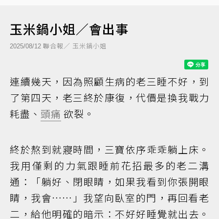
玉米鍋小姐／會出事
聯合報／ 玉米鍋小姐
2025/08/12
連續幾天，因為照顧生病的老三睡不好，到
了第四天，老三終於康復，代價是換我戰力
耗盡、
頭痛
欲裂。
終於熬到就寢時間，三寶依序乖乖躺上床。
我用僅剩的力氣跟睡前花招最多的老二溝
通：「躺好、閉眼睛，如果我看到你張開眼
睛，我會……」我望向臥室的門，再回看老
二，給他明確的暗示：不好好睡覺就出去。