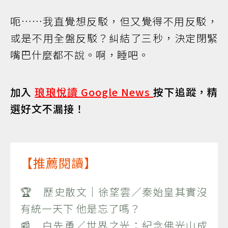
呃……我直覺想反駁，但又覺得不用反駁，
或是不用全盤反駁？糾結了三秒，決定閉緊
嘴巴什麼都不說。啊，睡吧。
加入
琅琅悅讀 Google News
按下追蹤，精
選好文不漏接！
【推薦閱讀】
🏆 歷史散文｜徐望雲／秦始皇其實沒
有統一天下 他是忘了嗎？
📰 白先勇／世界之光：紀念佛光山成