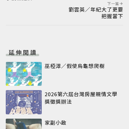
下一篇
劉雲英／年紀大了更要
把握當下
延伸閱讀
巫椏濢／假使烏龜想爬樹
2026第六屆台灣房屋親情文學
獎徵獎辦法
家副小啟