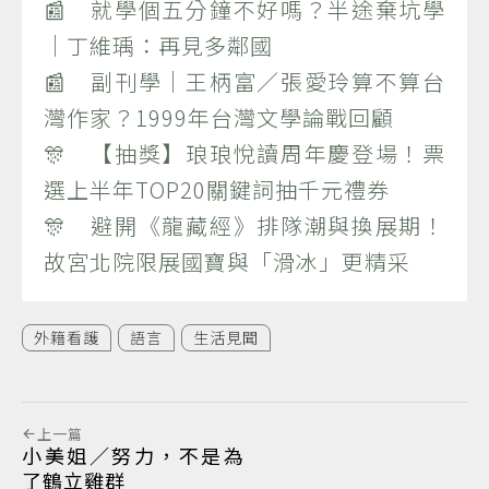
📰 就學個五分鐘不好嗎？半途棄坑學
｜丁維瑀：再見多鄰國
📰 副刊學｜王柄富／張愛玲算不算台
灣作家？1999年台灣文學論戰回顧
🎊 【抽獎】琅琅悅讀周年慶登場！票
選上半年TOP20關鍵詞抽千元禮券
🎊 避開《龍藏經》排隊潮與換展期！
故宮北院限展國寶與「滑冰」更精采
外籍看護
語言
生活見聞
上一篇
小美姐／努力，不是為
了鶴立雞群