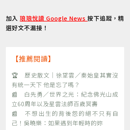
加入
琅琅悅讀 Google News
按下追蹤，精
選好文不漏接！
【推薦閱讀】
🏆 歷史散文｜徐望雲／秦始皇其實沒
有統一天下 他是忘了嗎？
📰 白先勇／世界之光：紀念佛光山成
立60周年以及星雲法師百歲冥壽
📰 不想出生的背後怨的絕不只有自
己！吳曉樂：如果遇到年輕時的妳