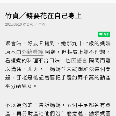
竹貞／錢要花在自己身上
聯合報／ 竹貞
2025/08/10
聚會時，好友Ｆ提到，她那九十七歲的媽媽
原本由
外籍看護
照顧，但相處上並不理想，
看護煮的料理不合口味，也因
語言
隔閡而難
以溝通、聊天，Ｆ媽媽並未試圖解決這個問
題，卻老是惦記著要把手邊約兩千萬的動產
平分給兒女。
不以為然的Ｆ告訴媽媽，五個手足都各有資
產，再分財產給他們沒什麼意義，勸媽媽要