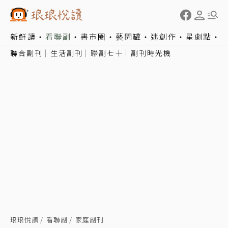
新鮮讀
看聯副
書市圈
藝開罐
迷創作
星劇點
聯合副刊
生活副刊
聯副七十
副刊時光機
琅琅悅讀
看聯副
家庭副刊