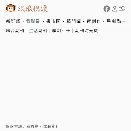
新鮮讀
看聯副
書市圈
藝開罐
迷創作
星劇點
聯合副刊
生活副刊
聯副七十
副刊時光機
琅琅悅讀
看聯副
家庭副刊