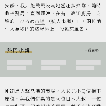
安靜，我只能戰戰兢兢地當起糾察隊，隨時
收拾殘局。直到那晚，在有「高知廚房」之
稱的「ひろめ
市場
（弘人市場）」，兩位陌
生人為我們的旅程添上一段難忘風景。
熱門小說
剛踏進人聲鼎沸的市場，大女兒小Ｑ便搶下
座位。與我們併桌的是兩位日本大叔。一位