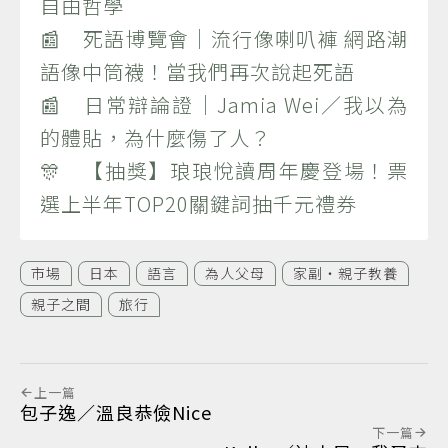
自由哲學
📰 死語博覽會｜流行像喇叭褲 網路潮
語像中筒襪！當我們再次說起死語
📰 日常辯論證｜Jamia Wei／我以為
的體貼，為什麼傷了人？
🎊 【抽獎】琅琅悅讀周年慶登場！票
選上半年TOP20關鍵詞抽千元禮券
市場
日本
語言
為人父母
家副‧親子教養
親子之間
旅行
上一篇
包子逸／溫良恭儉Nice
下一篇