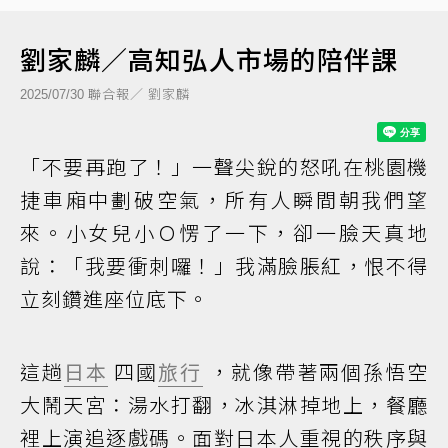
劉家麟／高知弘人市場的陪伴課
聯合報／ 劉家麟
2025/07/30
「不要再跑了！」一聲尖銳的怒吼在桃園機
捷車廂中劃破空氣，所有人瞬間朝我們望
來。小女兒小Ｏ愣了一下，卻一臉天真地
說：「我要衝刺囉！」我滿臉脹紅，恨不得
立刻鑽進座位底下。
這趟
日本
四國
旅行
，就像帶著兩個孫悟空
大鬧天宮：湯水打翻，冰淇淋掉地上，餐廳
裡上演追逐戲碼。面對日本人重視的秩序與