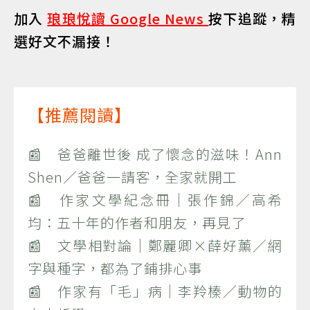
加入
琅琅悅讀 Google News
按下追蹤，精
選好文不漏接！
【推薦閱讀】
📰 爸爸離世後 成了懷念的滋味！Ann
Shen／爸爸一請客，全家就開工
📰 作家文學紀念冊｜張作錦／高希
均：五十年的作者和朋友，再見了
📰 文學相對論｜鄭麗卿×薛好薰／網
字與種字，都為了鋪排心事
📰 作家有「毛」病｜李羚榛／動物的