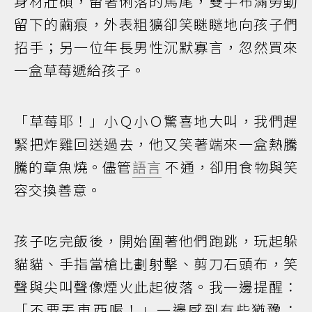
身材壯碩，留著俐落的馬尾，雙手布滿勞動
留下的繭痕，外表粗獷卻笑瞇瞇地向孩子們
招手；另一位年長男性沉默寡言，忽然買來
一盒草莓遞給孩子。
「草莓耶！」小Ｑ小Ｏ驚喜地大叫，我們趕
緊把炸雞回送過去，他又笑著端來一盒熱騰
騰的章魚燒。儘管
語言
不通，卻用食物與笑
容交換善意。
孩子吃完飯後，開始圍著他們跑跳，玩起躲
貓貓、手指當槍比劃射擊、剪刀石頭布，笑
聲與尖叫聲像煙火此起彼落。我一邊提醒：
「不要丟東西喔！」一邊感到有些猶豫：