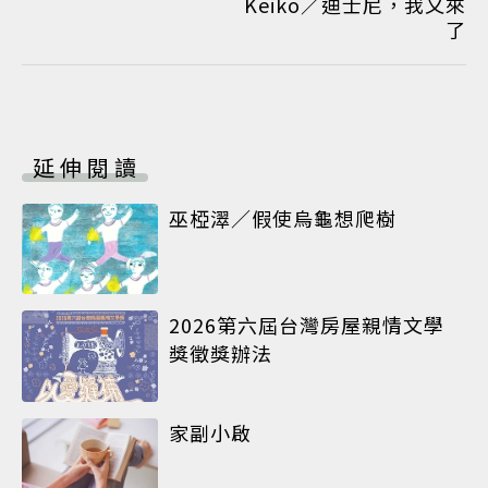
Keiko／迪士尼，我又來
了
延伸閱讀
巫椏濢／假使烏龜想爬樹
2026第六屆台灣房屋親情文學
獎徵獎辦法
家副小啟