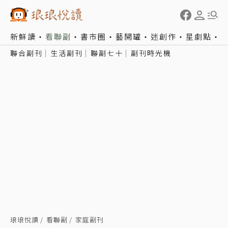
新鮮讀
看聯副
書市圈
藝開罐
迷創作
星劇點
聯合副刊
生活副刊
聯副七十
副刊時光機
琅琅悅讀
看聯副
家庭副刊