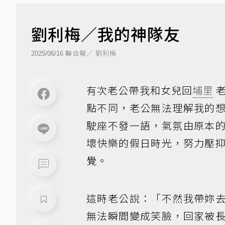
劉利梅／我的神隊友
聯合報／ 劉利梅
2025/06/16
有次老公帶我和女兒回
埔里
老
點不同，老公無法理解我的
駛座不發一語，氣氛由原本
壞快樂的假日時光，努力壓
覺。
這時老公說：「不然我帶妳
無法瞬間變成笑臉，回家被