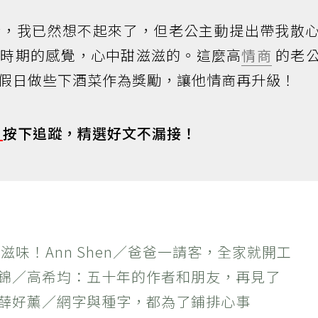
合，我已然想不起來了，但老公主動提出帶我散
愛時期的感覺，心中甜滋滋的。這麼高
情商
的老
假日做些下酒菜作為獎勵，讓他情商再升級！
s
按下追蹤，精選好文不漏接！
滋味！Ann Shen／爸爸一請客，全家就開工
作錦／高希均：五十年的作者和朋友，再見了
×薛好薰／網字與種字，都為了鋪排心事