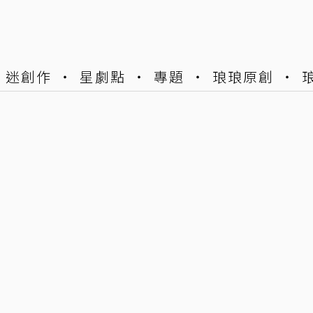
迷創作
星劇點
專題
琅琅原創