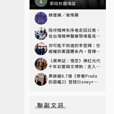
那段校園情誼
赫連擁／後悔藥
陪伴精神失序者走回日常，
從台灣精神醫療現場看見復
元可能
你可能不知道的李登輝：在
威權的黨國體系內，發揮農
經專長
《黑神話：悟空》捧紅元代
千年彩塑與文博熱：走入山
西玉皇廟的「二十八星宿」
票房破6.7億《穿著Prada
的惡魔2》登陸Disney+！
再現時尚魅力的職場教戰守
則
聯副文訊