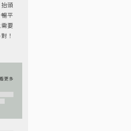
，抬頭
舒暢平
我需要
得對！