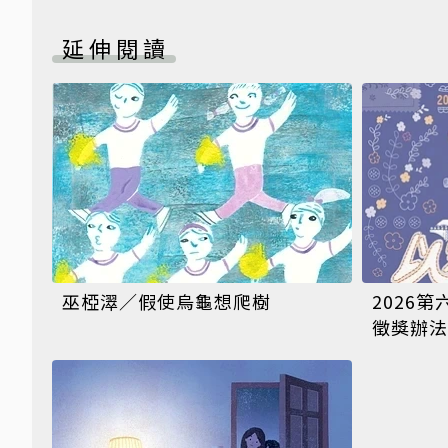
延伸閱讀
巫椏濢／假使烏龜想爬樹
2026
徵獎辦法