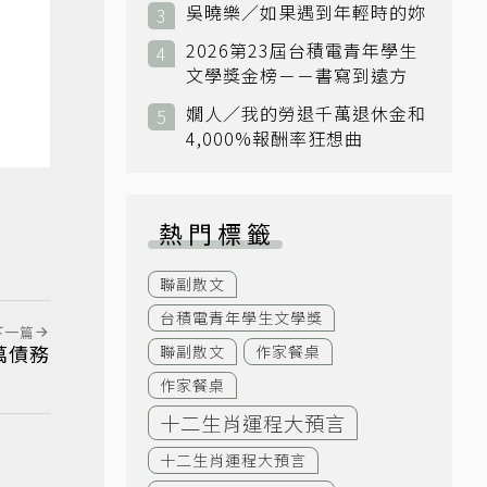
吳曉樂／如果遇到年輕時的妳
2026第23屆台積電青年學生
文學獎金榜－－書寫到遠方
嫺人／我的勞退千萬退休金和
4,000%報酬率狂想曲
熱門標籤
聯副散文
台積電青年學生文學獎
下一篇
萬債務
聯副散文
作家餐桌
作家餐桌
十二生肖運程大預言
十二生肖運程大預言