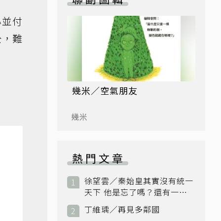
心並付
公，難
幾米／空氣朋友
幾米
熱門文章
徐望雲／秦始皇其實沒有統一
天下 他是忘了嗎？還有一個
小國：衛國
丁維瑀／再見多鄰國