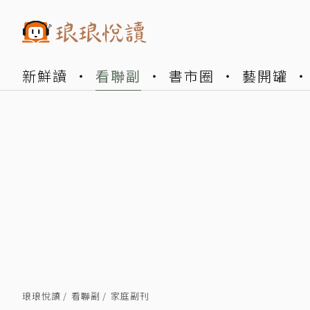
新鮮讀
看聯副
書市圈
藝開罐
琅琅悅讀
看聯副
家庭副刊