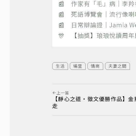
📰 作家有「毛」病｜李
📰 死語博覽會｜流行像
📰 日常辯論證｜Jamia
🎊 【抽獎】琅琅悅讀周年
生活
埔里
情商
夫妻之間
上一篇
【靜心之道‧徵文優勝作品】金
走