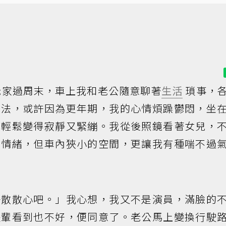
家過周末，車上我和老公隨意聊著
生活
瑣事，
想法，或許因為更年期，我的心情煩躁鬱悶，坐
的輕鬆變得寂靜又緊繃。我從後照鏡看著女兒，
抑情緒，但車內狹小的空間，更讓我有種喘不過
去散散心吧。」我心想，我又不是演員，滿臉的
長輩看到也不好，便同意了。老公馬上變換行駛