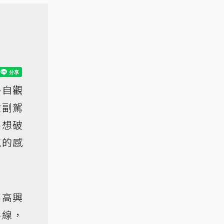
各自觀
在副駕
不想破
氣的感
不高興
路線，