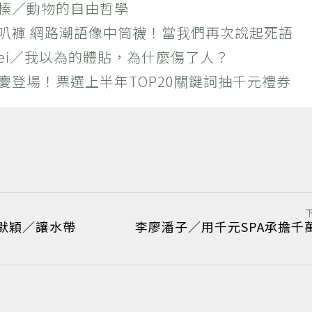
羚榛／動物的自由哲學
喇叭褲 網路潮語像中筒襪！當我們再次說起死語
 Wei／我以為的體貼，為什麼傷了人？
慶登場！票選上半年TOP20關鍵詞抽千元禮券
默穎／讓水帶
李廖潘子／用千元SPA承擔千