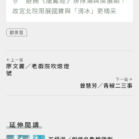
🎊 避開《龍藏經》排隊潮與換展期！
故宮北院限展國寶與「滑冰」更精采
觀景窗
上一篇
廖文麗／老戲院吹熄燈
號
下一篇
曾慧芳／青椒二三事
延伸閱讀