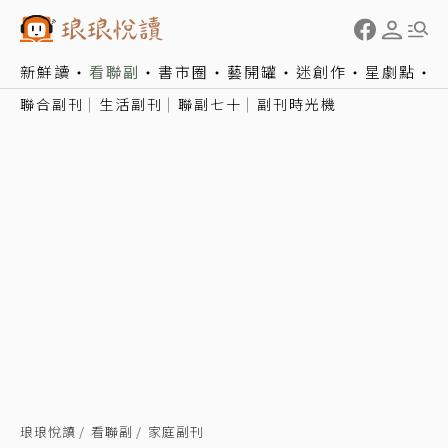
新鮮讀
看聯副
書市圈
藝開罐
迷創作
星劇點
聯合副刊
生活副刊
聯副七十
副刊時光機
琅琅悅讀
看聯副
家庭副刊