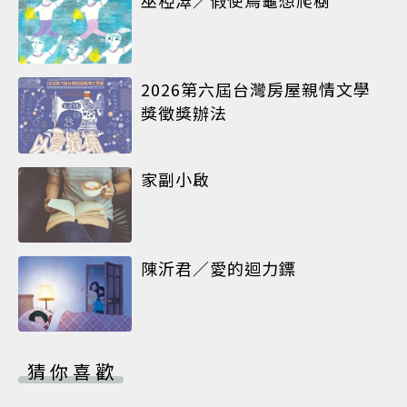
巫椏濢／假使烏龜想爬樹
2026第六屆台灣房屋親情文學
獎徵獎辦法
家副小啟
陳沂君／愛的迴力鏢
猜你喜歡