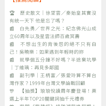
🏆 歷史散文｜徐望雲／秦始皇其實沒
有統一天下 他是忘了嗎？
📰 白先勇／世界之光：紀念佛光山成
立60周年以及星雲法師百歲冥壽
📰 不想出生的背後怨的絕不只有自
己！吳曉樂：如果遇到年輕時的妳
📰 就學個五分鐘不好嗎？半途棄坑學
｜丁維瑀：再見多鄰國
📰 副刊學｜王柄富／張愛玲算不算台
灣作家？1999年台灣文學論戰回顧
🎊 【抽獎】琅琅悅讀周年慶登場！票
選上半年TOP20關鍵詞抽千元禮券