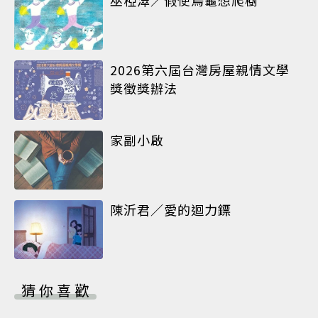
巫椏濢／假使烏龜想爬樹
2026第六屆台灣房屋親情文學
獎徵獎辦法
家副小啟
陳沂君／愛的迴力鏢
猜你喜歡