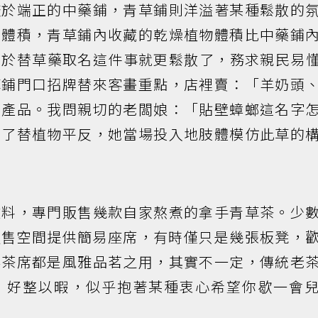
較於端正的中藥鋪，青草鋪則洋溢著某種鬆散的
的體積，青草鋪內收藏的乾燥植物體積比中藥鋪
關於替草藥取名這件事就更鬆散了，務求親民易
草鋪門口招牌替來客畫重點，店裡賣：「羊奶頭
星產品。我問親切的老闆娘：「貼壁蟑螂這名字
為了替植物平反，她當場投入地肢體模仿此草的
飲料，專門販售幾款自家熬煮的拿手青草茶。少
販售空間提供簡易座席，有時僅只是幾張板凳，
得茶席都是風雅品茗之用，其實不一定，傳統老
，好整以暇，似乎抱著某種衷心希望你歇一會