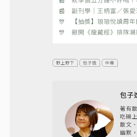
📰 副刊學｜王柄富／張愛
🎊 【抽獎】琅琅悅讀周年
🎊 避開《龍藏經》排隊
野上野下
包子逸
中藥
包子
著有
吃碗
散文
幽默