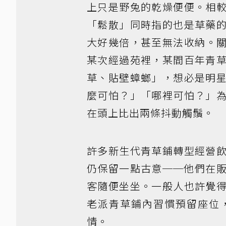
上只是野兔的乾燥便便。相
「鬆散」同時指的也是草藥
大好幾倍，甚至無法收納。
某次經過苑裡，某間百年青
草、貼壁蟑螂」，想必是明
麼可怕？」「哪裡可怕？」
在頭上比出兩條抖動觸鬚。
許多新生代青草鋪轉型經營
仍保留一點古意──他們在
客隨便坐坐。一般人也許覺
老派青草鋪內習慣預留座位
情。