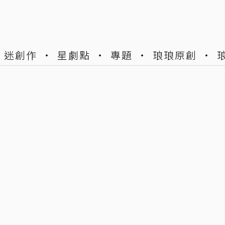
迷創作
星劇點
專題
琅琅原創