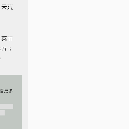
到天荒
統菜市
藥方；
。