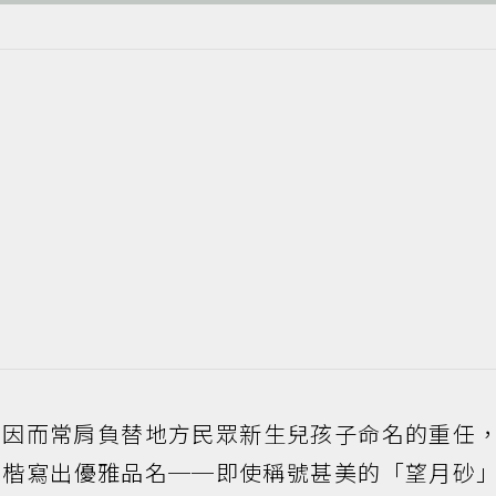
，因而常肩負替地方民眾新生兒孩子命名的重任
正楷寫出優雅品名──即使稱號甚美的「望月砂