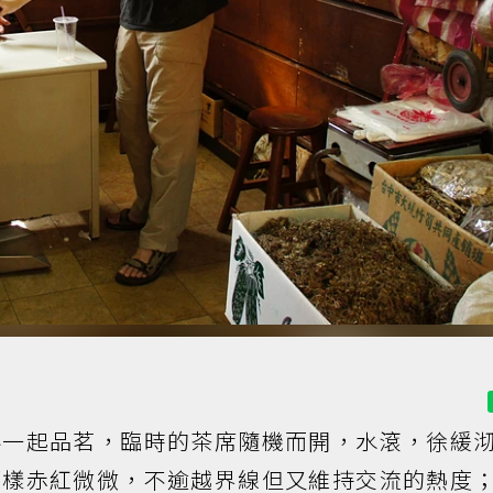
客一起品茗，臨時的茶席隨機而開，水滾，徐緩
那樣赤紅微微，不逾越界線但又維持交流的熱度