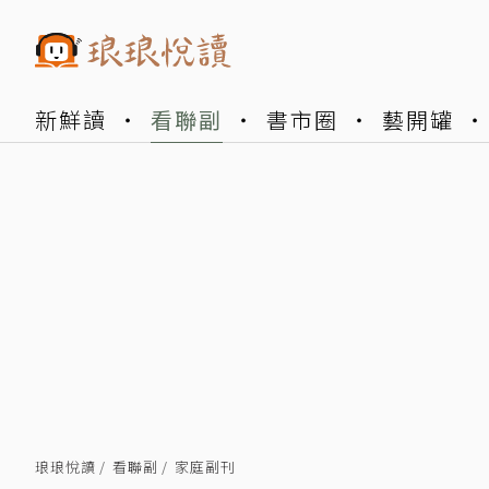
新鮮讀
看聯副
書市圈
藝開罐
琅琅悅讀
看聯副
家庭副刊