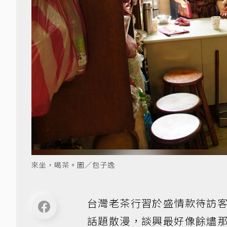
來坐，喝茶。圖／包子逸
台灣老茶行習於盛情款待訪
話題散漫，談興最好像餘燼