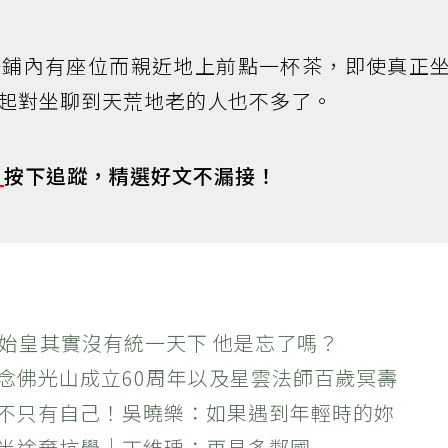
茶鋪內有座位而親近地上前點一杯茶，即使真正
起對坐聊到天荒地老的人也不多了。
s
按下追蹤，精選好文不漏接！
秦始皇其實沒有統一天下 他是忘了嗎？
紀念佛光山成立60周年以及星雲法師百歲冥壽
絕不只有自己！吳曉樂：如果遇到年輕時的妳
？半途棄坑學｜丁維瑀：再見多鄰國