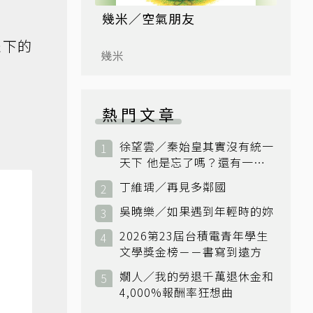
幾米／空氣朋友
坐下的
幾米
熱門文章
徐望雲／秦始皇其實沒有統一
天下 他是忘了嗎？還有一個
小國：衛國
丁維瑀／再見多鄰國
吳曉樂／如果遇到年輕時的妳
2026第23屆台積電青年學生
文學獎金榜－－書寫到遠方
嫺人／我的勞退千萬退休金和
4,000%報酬率狂想曲