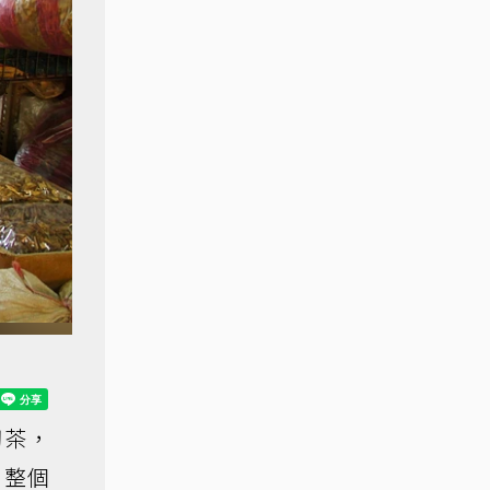
沏茶，
；整個