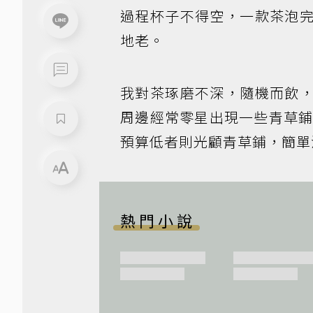
過程杯子不得空，一款茶泡
地老。
我對茶琢磨不深，隨機而飲
周邊經常零星出現一些青草
預算低者則光顧青草鋪，簡單
熱門小說