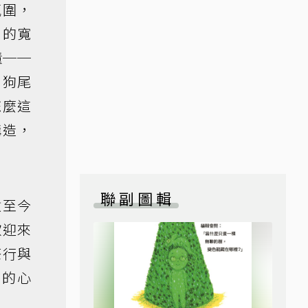
氛圍，
內的寬
懂──
、狗尾
怎麼這
構造，
聯副圖輯
數至今
歡迎來
茶行與
兒的心