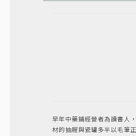
早年中藥鋪經營者為讀書人
材的抽屜與瓷罐多半以毛筆