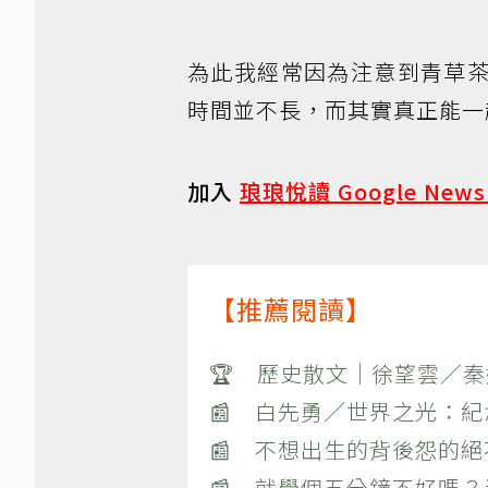
為此我經常因為注意到青草
時間並不長，而其實真正能一
加入
琅琅悅讀 Google New
【推薦閱讀】
🏆 歷史散文｜徐望雲／
📰 白先勇／世界之光：
📰 不想出生的背後怨的
📰 就學個五分鐘不好嗎