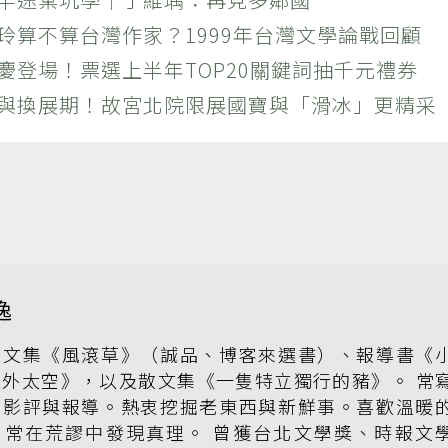
玲算不算台灣作家？1999年台灣文學論戰回顧
慶登場！票選上半年TOP20關鍵詞抽千元禮券
潮與換展期！故宮北院限展國寶與「滑冰」更精采
逸
散文集《風滾草》（誠品、博客來選書）、報導書《
上外太空》，以及散文集《一隻特立獨行的豬》。 常
、影評與報導。熱衷挖掘老東西與新鮮事。喜歡溫暖
，常在荒謬中發現真理。 曾獲台北文學獎、時報文