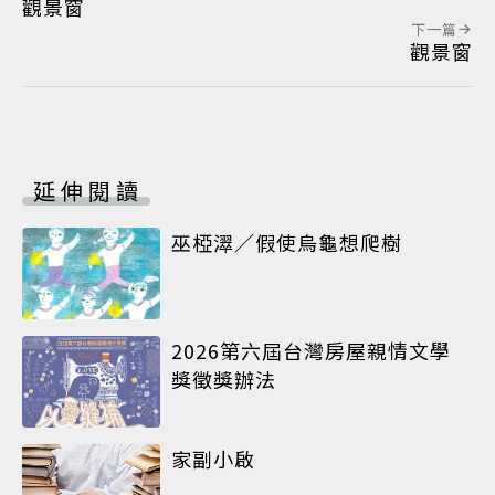
觀景窗
下一篇
觀景窗
延伸閱讀
巫椏濢／假使烏龜想爬樹
2026第六屆台灣房屋親情文學
獎徵獎辦法
家副小啟