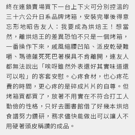
終在連鎖賣場買下一台上下火可分別控溫的
三十六公升日系品牌烤箱，安裝完畢後得意
忘形地昭告友人：我要成為烘焙王！想當
然，離烘焙王的差異恐怕不只是一個烤箱，
一番操作下來，戚風縮腰凹陷、派皮乾硬難
嚼、瑪德蓮死死巴著模具不肯離開，連友人
都無法說出「唉呀雖然外表還好其實味道還
可以啦」的客套安慰。心疼食材，也心疼花
費的時間，更心疼的是碎成片片的自尊。但
烤箱買都買了，放著不用實在不符合打工人
勤儉的性格，只好去圖書館借了好幾本烘焙
食譜努力鑽研，務求儘快能做出可以讓人不
用硬著頭皮稱讚的成品。