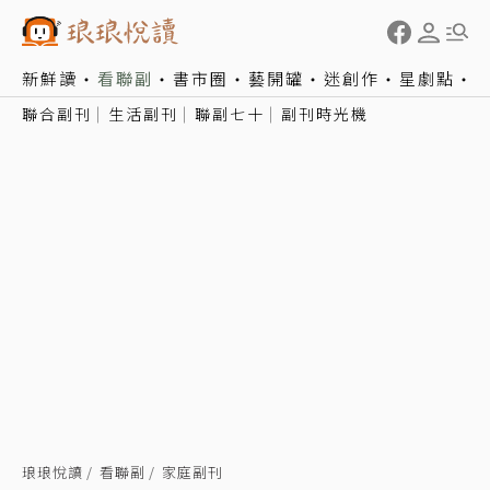
新鮮讀
看聯副
書市圈
藝開罐
迷創作
星劇點
聯合副刊
生活副刊
聯副七十
副刊時光機
琅琅悅讀
看聯副
家庭副刊