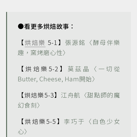
●看更多烘焙故事：
【
烘焙樂
5-1】
張源銘〈酵母伴樂
趣，窯烤磨心性〉
【烘焙樂5-2】
莫茲晶〈一切從
Butter, Cheese, Ham開始〉
【烘焙樂5-3】
江舟航〈甜點師的魔
幻食刻〉
【烘焙樂5-5】
李巧于〈白色少女
心〉