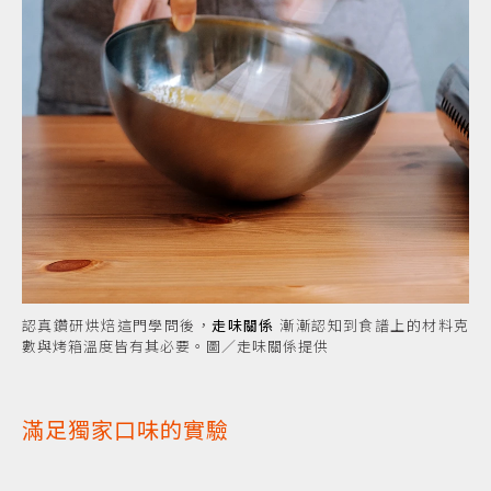
認真鑽研烘焙這門學問後，
走味關係
漸漸認知到食譜上的材料克
數與烤箱溫度皆有其必要。圖／走味關係提供
滿足獨家口味的實驗