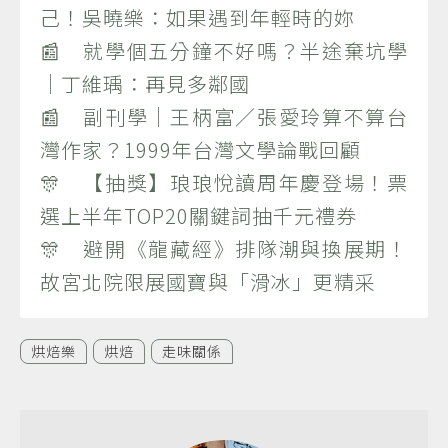
己！吳曉樂：如果遇到年輕時的妳
📰 就學個五分鐘不好嗎？半途棄坑學
｜丁維瑀：再見多鄰國
📰 副刊學｜王柄富／張愛玲算不算台
灣作家？1999年台灣文學論戰回顧
🎊 【抽獎】琅琅悅讀周年慶登場！票
選上半年TOP20關鍵詞抽千元禮券
🎊 避開《龍藏經》排隊潮與換展期！
故宮北院限展國寶與「滑冰」更精采
烘焙樂
烘焙
走味關係