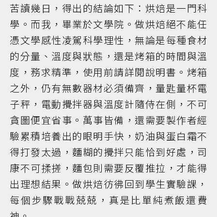
苦讀幾日，得出的結論如下：烘焙是一門科
學。而我，畢業於文學院。做烘焙絕不能任
憑文學感性凌駕科學理性，無論是每種食材
的分量、溫度與狀態，還是烤箱的時間與溫
度，務求精準，使用前請詳閱說明書。烤箱
之外，仍有無數器材必須備齊，量匙量杯電
子秤，電動攪拌器與溫度計隨侍在側，不可
貪圖便宜省事。萬事皆備，還需要製作者經
驗累積培養出的眼明手快，奶油與蛋白霜不
得打發太過，麵糊的攪拌只能恰到好處，司
康不可揉搓，麵包則需要反覆推拉，才能得
出理想結果。做烘焙彷彿回到學生實驗課，
每個步驟戰戰兢兢，真是比單純煮飯還費
神。