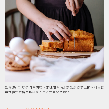
認真鑽研烘焙這門學問後，走味關係漸漸認知到食譜上的材料克數
與烤箱溫度皆有其必要。圖／走味關係提供