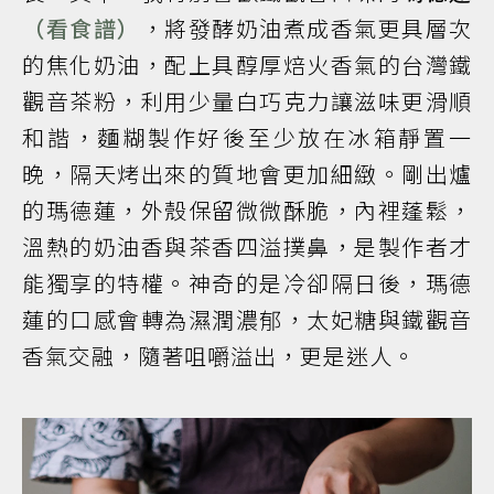
（看食譜）
，將發酵奶油煮成香氣更具層次
的焦化奶油，配上具醇厚焙火香氣的台灣鐵
觀音茶粉，利用少量白巧克力讓滋味更滑順
和諧，麵糊製作好後至少放在冰箱靜置一
晚，隔天烤出來的質地會更加細緻。剛出爐
的瑪德蓮，外殼保留微微酥脆，內裡蓬鬆，
溫熱的奶油香與茶香四溢撲鼻，是製作者才
能獨享的特權。神奇的是冷卻隔日後，瑪德
蓮的口感會轉為濕潤濃郁，太妃糖與鐵觀音
香氣交融，隨著咀嚼溢出，更是迷人。