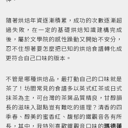
隨著烘焙年資逐漸積累，成功的次數逐漸超
過失敗，在一定的基礎烘焙知識建構完成
後，屬於文學院的感性躁動又開始不安分，
忍不住想著要怎麼把已知的烘焙食譜轉化成
更符合自己口味的版本。
不管是哪種烘焙品，最打動自己的口味就是
茶了！坊間常見的食譜多以英式紅茶或日式
抹茶為主，可台灣的茶葉品質精良，甘醇韻
長的滋味入甜點豈有難吃的道理？清香的四
季春、醇美的蜜香紅、馥郁的鐵觀音各有所
長，其中，我特別喜歡鐵觀音口味的
瑪德蓮