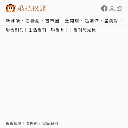
新鮮讀
看聯副
書市圈
藝開罐
迷創作
星劇點
聯合副刊
生活副刊
聯副七十
副刊時光機
琅琅悅讀
看聯副
家庭副刊