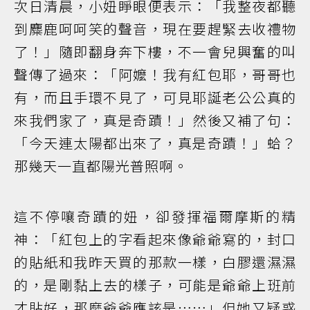
次日清晨，小妞睜眼便表示：「我整夜都聽
到麋鹿呵呵笑的聲音，現在要趕緊去收禮物
了！」隨即翻身奔下樓，不一會兒興奮的叫
聲傳了過來：「阿嬤！我有紅包耶，哥哥也
有，而且手環不見了，可見耶誕老公公真的
來我們家了，真是奇蹟！」然後又補了句：
「今天連太陽都出來了，真是奇蹟！」蛤？
那幾天一直都陽光普照啊。
這不停嚷奇蹟的妞，卻發揮福爾摩斯的精
神：「紅包上的字看起來像爺爺寫的，封口
的貼紙和我昨天買的那款一樣，白膠還濕濕
的，是剛黏上去的樣子，可能是爺爺上班前
才貼好，那麼爺爺應該是……」但她又疑惑