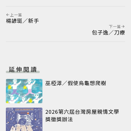
上一篇
楊諺珽／新手
下一篇
包子逸／刀療
延伸閱讀
巫椏濢／假使烏龜想爬樹
2026第六屆台灣房屋親情文學
獎徵獎辦法