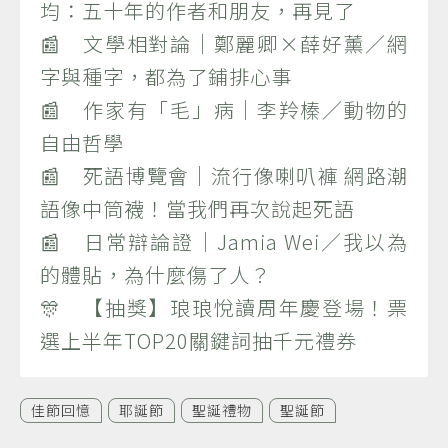
均：五十年的作者和朋友，再見了
📰 文學相對論｜鄭麗卿×薛好薰／網
字與種字，都為了鋪排心事
📰 作家有「毛」病｜李羚榛／動物的
自由哲學
📰 死語博覽會｜流行像喇叭褲 網路潮
語像中筒襪！當我們再次說起死語
📰 日常辯論證｜Jamia Wei／我以為
的體貼，為什麼傷了人？
🎊 【抽獎】琅琅悅讀周年慶登場！票
選上半年TOP20關鍵詞抽千元禮券
佳節回憶
耶誕節
聖誕禮物
聖誕節