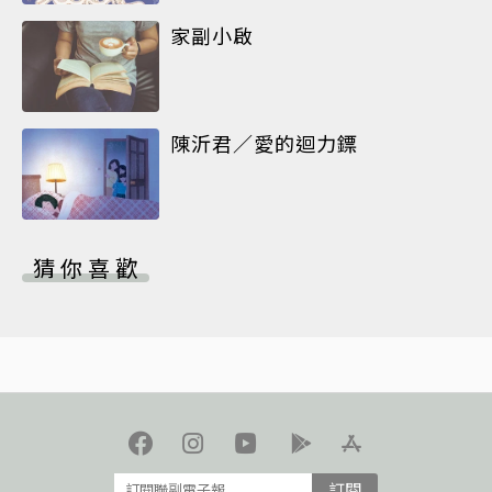
家副小啟
陳沂君／愛的迴力鏢
猜你喜歡
訂閱