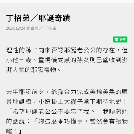
丁招弟／耶誕奇蹟
聯合報／ 丁招弟
2024/12/24
理性的孫子向來否認耶誕老公公的存在，但
小他七歲、重視儀式感的孫女則巴望收到澎
湃大氣的耶誕禮物。
去年耶誕前夕，爺孫合力完成美輪美奐的應
景耶誕樹，小妞掛上大襪子當下期待地說：
「希望耶誕老公公不要忘了我。」我順著她
的話說：「妳這麼乖巧懂事，當然會有禮物
囉！」