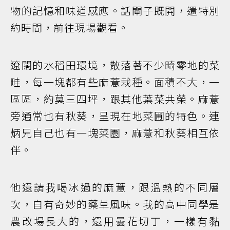
物的記憶和味道感應。話閘子既開，還特別
約時間，前往現場觀看。
遼闊的水稻田環境，散落著不少畸零地的菜
畦，每一塊都有些麻薏栽種。面積不大，一
區區，約莫三四坪，跟其他葉菜共榮。麻薏
旁通常也有秋葵，呈現在地菜圃的特色。連
炳兄自己也有一塊菜園，麻薏和秋葵相互依
伴。
他還請我喝冰過的麻薏，跟溫熱的不同層
次，自有奇妙的藥草風味。我的高中同學是
農改場長大的，還用曇花切丁，一樣有黏