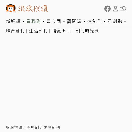
新鮮讀
看聯副
書市圈
藝開罐
迷創作
星劇點
聯合副刊
生活副刊
聯副七十
副刊時光機
琅琅悅讀
看聯副
家庭副刊