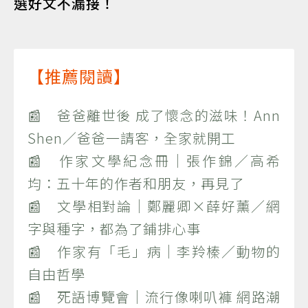
選好文不漏接！
【推薦閱讀】
📰 爸爸離世後 成了懷念的滋味！Ann
Shen／爸爸一請客，全家就開工
📰 作家文學紀念冊｜張作錦／高希
均：五十年的作者和朋友，再見了
📰 文學相對論｜鄭麗卿×薛好薰／網
字與種字，都為了鋪排心事
📰 作家有「毛」病｜李羚榛／動物的
自由哲學
📰 死語博覽會｜流行像喇叭褲 網路潮