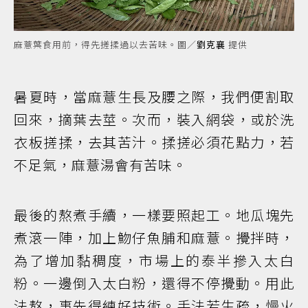
麻薏葉食用前，得先搓揉過以去苦味。圖／
劉克襄
提供
暑夏時，當麻薏生長及腰之際，我們便割取
回來，摘葉去莖。次而，裝入網袋，或於洗
衣板搓揉，去其苦汁。揉搓必須花點力，若
不足氣，麻薏湯會有苦味。
最後的熬煮手續，一樣要照起工。地瓜塊先
煮滾一陣，加上魩仔魚脯和麻薏。攪拌時，
為了增加黏稠度，市場上的泰半摻入太白
粉。一邊倒入太白粉，還得不停攪動。用此
法熬，事先得練好技術。手法若生疏，慢火