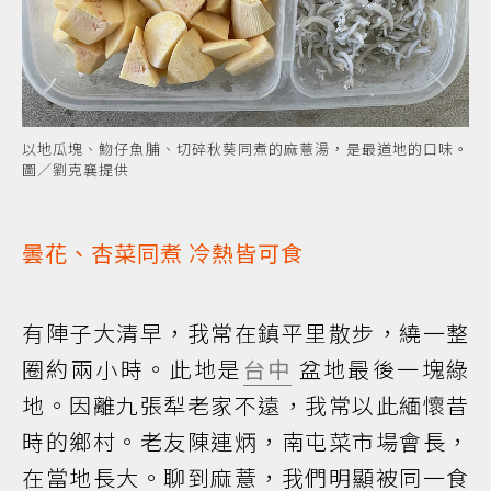
以地瓜塊、魩仔魚脯、切碎秋葵同煮的麻薏湯，是最道地的口味。
圖／劉克襄提供
曇花、杏菜同煮 冷熱皆可食
有陣子大清早，我常在鎮平里散步，繞一整
圈約兩小時。此地是
台中
盆地最後一塊綠
地。因離九張犁老家不遠，我常以此緬懷昔
時的鄉村。老友陳連炳，南屯菜市場會長，
在當地長大。聊到麻薏，我們明顯被同一食