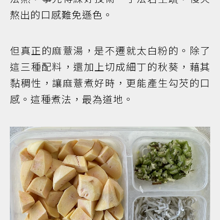
熬出的口感難免遜色。
但真正的麻薏湯，是不遷就太白粉的。除了
這三種配料，還加上切成細丁的秋葵，藉其
黏稠性，讓麻薏煮好時，更能產生勾芡的口
感。這種煮法，最為道地。