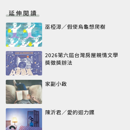
延伸閱讀
巫椏濢／假使烏龜想爬樹
2026第六屆台灣房屋親情文學
獎徵獎辦法
家副小啟
陳沂君／愛的迴力鏢