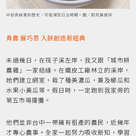
中部食麻薏的歷史，可追溯至日治時期。圖／劉克襄提供
青農
展巧思 入餅創造新經典
未過幾日，在筏子溪左岸，我又跟「城市耕
農雞」一家結緣。在鐵皮工廠林立的溪岸，
她們建立網室，栽了種美濃瓜，兼及櫛瓜和
水果小黃瓜等。假日時，一定跑到我家旁的
第五市場擺攤。
他們並非台中一帶擁有祖產的農民，近幾年
才專心農事。全家一起努力吸收新知，學習