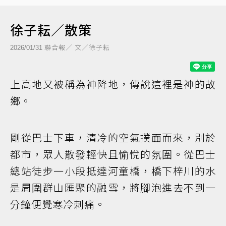
徐子耘／散策
聯合報／ 文／徐子耘
2026/01/31
上高地又被稱為神降地，傳說這裡是神的故
鄉。
剛從巴士下車，清冷的空氣撲面而來，別於
都市，眾人散發輕快且愉悅的氛圍。從巴士
總站徒步一小段抵達河童橋，橋下梓川的水
是周圍群山匯聚的融雪，將腳泡進去不到一
分鐘便覺寒冷刺痛。