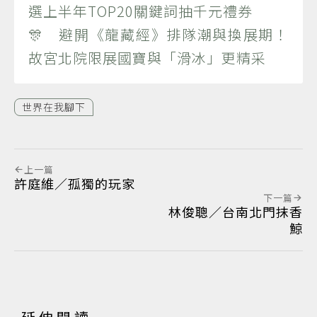
選上半年TOP20關鍵詞抽千元禮券
🎊 避開《龍藏經》排隊潮與換展期！
故宮北院限展國寶與「滑冰」更精采
世界在我腳下
上一篇
許庭維／孤獨的玩家
下一篇
林俊聰／台南北門抹香
鯨