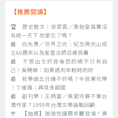
【推薦閱讀】
🏆 歷史散文｜徐望雲／秦始皇其實沒
有統一天下 他是忘了嗎？
📰 白先勇／世界之光：紀念佛光山成
立60周年以及星雲法師百歲冥壽
📰 不想出生的背後怨的絕不只有自
己！吳曉樂：如果遇到年輕時的妳
📰 就學個五分鐘不好嗎？半途棄坑學
｜丁維瑀：再見多鄰國
📰 副刊學｜王柄富／張愛玲算不算台
灣作家？1999年台灣文學論戰回顧
🎊 【抽獎】琅琅悅讀周年慶登場！票