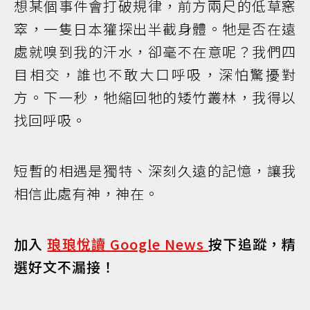
想某個事件會打破規律，前方兩尺的低草窸
窣，一隻日本獾探出半截身體。牠是否在遠
處就嗅到我的汗水，卻毫不在意呢？我們四
目相交，誰也不敢大口呼吸，深怕驚擾對
方。下一秒，牠縮回牠的矮竹叢林，我得以
找回呼吸。
短暫的相遇是獨特、深刻久遠的記憶，讓我
相信此處有神，神在。
加入
琅琅悅讀 Google News
按下追蹤，精
選好文不漏接！