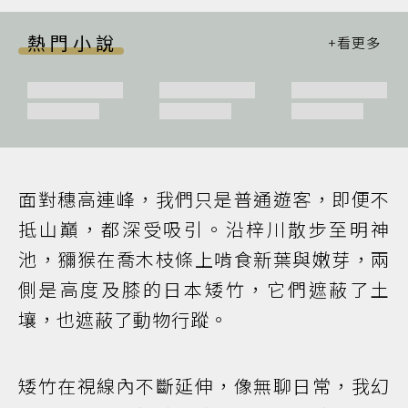
熱門小說
面對穗高連峰，我們只是普通遊客，即便不
抵山巔，都深受吸引。沿梓川散步至明神
池，獼猴在喬木枝條上啃食新葉與嫩芽，兩
側是高度及膝的日本矮竹，它們遮蔽了土
壤，也遮蔽了動物行蹤。
矮竹在視線內不斷延伸，像無聊日常，我幻