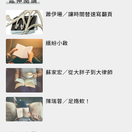
延伸閱讀
蕭伊珊／讓時間替速寫翻頁
繽紛小啟
蘇家宏／從大胖子到大律師
陳瑞蓉／足媠欸！