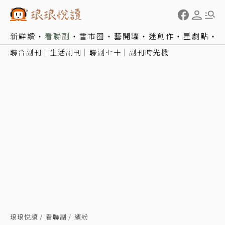
新鮮讀
看聯副
書市圈
藝開罐
迷創作
星劇點
聯合副刊
生活副刊
聯副七十
副刊時光機
琅琅悅讀
看聯副
繽紛