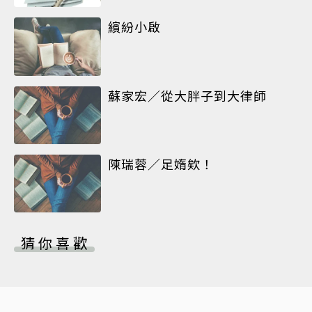
繽紛小啟
蘇家宏／從大胖子到大律師
陳瑞蓉／足媠欸！
猜你喜歡