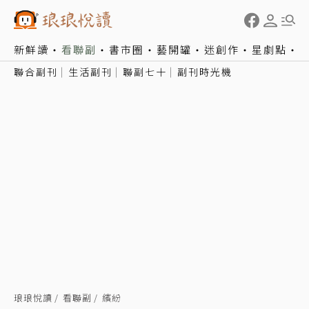
新鮮讀
看聯副
書市圈
藝開罐
迷創作
星劇點
聯合副刊
生活副刊
聯副七十
副刊時光機
琅琅悅讀
看聯副
繽紛