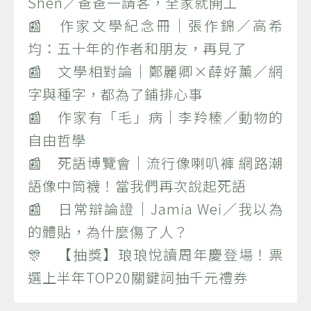
Shen／爸爸一請客，全家就開工
📰 作家文學紀念冊｜張作錦／高希
均：五十年的作者和朋友，再見了
📰 文學相對論｜鄭麗卿×薛好薰／網
字與種字，都為了鋪排心事
📰 作家有「毛」病｜李羚榛／動物的
自由哲學
📰 死語博覽會｜流行像喇叭褲 網路潮
語像中筒襪！當我們再次說起死語
📰 日常辯論證｜Jamia Wei／我以為
的體貼，為什麼傷了人？
🎊 【抽獎】琅琅悅讀周年慶登場！票
選上半年TOP20關鍵詞抽千元禮券