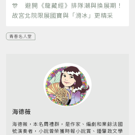
🎊 避開《龍藏經》排隊潮與換展期！
故宮北院限展國寶與「滑冰」更精采
青春名人堂
海德薇
海德薇，本名周禮群，是作家、編劇和業餘法國
號演奏者，小說曾榮獲時報小說賞、鍾肇政文學