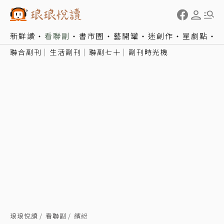
新鮮讀
看聯副
書市圈
藝開罐
迷創作
星劇點
聯合副刊
生活副刊
聯副七十
副刊時光機
琅琅悅讀
看聯副
繽紛