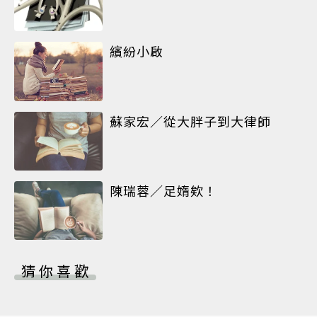
繽紛小啟
蘇家宏／從大胖子到大律師
陳瑞蓉／足媠欸！
猜你喜歡