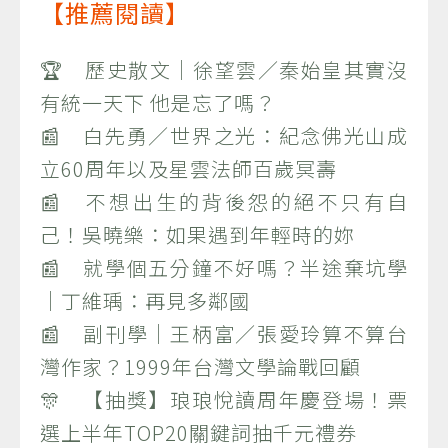
【推薦閱讀】
🏆 歷史散文｜徐望雲／秦始皇其實沒
有統一天下 他是忘了嗎？
📰 白先勇／世界之光：紀念佛光山成
立60周年以及星雲法師百歲冥壽
📰 不想出生的背後怨的絕不只有自
己！吳曉樂：如果遇到年輕時的妳
📰 就學個五分鐘不好嗎？半途棄坑學
｜丁維瑀：再見多鄰國
📰 副刊學｜王柄富／張愛玲算不算台
灣作家？1999年台灣文學論戰回顧
🎊 【抽獎】琅琅悅讀周年慶登場！票
選上半年TOP20關鍵詞抽千元禮券