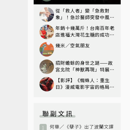
麼拜？該拜哪個關帝？
從「救人者」變「急救對
象」！急診醫師突發中風，
如何靠專業 6 個月救回自
年銷十幾萬斤！台南百年老
己？
店進福大灣花生糖的成功心
法：品質夠穩，客人就會不
幾米／空氣朋友
間斷
招財蟾蜍的身世之謎——故
宮北院「神獸再現」特展看
見不一樣的祥瑞
【影評】《蜘蛛人：重生
日》漫威電影宇宙的格局新
篇章，在面罩之下找到自我
救贖的成長
聯副文訊
何華／《孽子》出了波蘭文譯