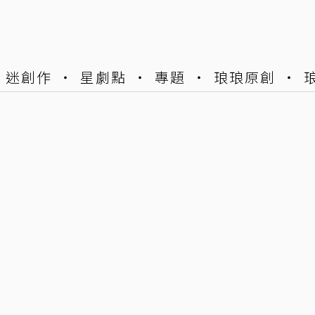
迷創作
星劇點
專題
琅琅原創