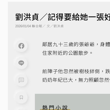
劉洪貞／記得要給她一張
聯合報／ 文／劉洪貞
2026/01/04
鄰居九十三歲的張爺爺，身
住家附近的公園散步。
前陣子他忽然被樹枝絆倒，
奶奶年紀已大，無力照顧忽然
熱門小說