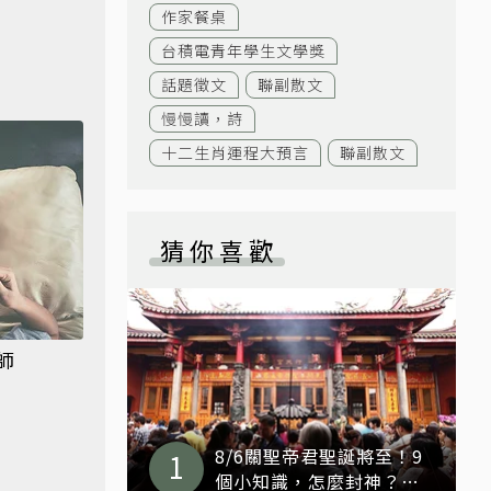
作家餐桌
台積電青年學生文學獎
話題徵文
聯副散文
慢慢讀，詩
十二生肖運程大預言
聯副散文
猜你喜歡
師
8/6關聖帝君聖誕將至！9
個小知識，怎麼封神？怎