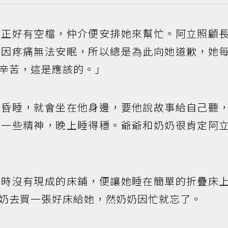
，正好有空檔，仲介便安排她來幫忙。阿立照顧
常因疼痛無法安眠，所以總是為此向她道歉，她
辛苦，這是應該的。」
直昏睡，就會坐在他身邊，要他說故事給自己聽
耗一些精神，晚上睡得穩。爺爺和奶奶很肯定阿
一時沒有現成的床鋪，便讓她睡在簡單的折疊床
奶去買一張好床給她，然奶奶因忙就忘了。