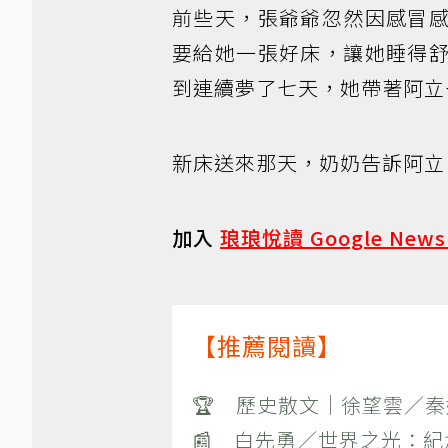
前些天，張爺爺忽然因感冒
要給她一張好床，讓她睡得
到連續夢了七天，她帶著阿立
新床送來那天，奶奶告訴阿立
加入
琅琅悅讀 Google New
【推薦閱讀】
🏆 歷史散文｜徐望雲／
📰 白先勇／世界之光：