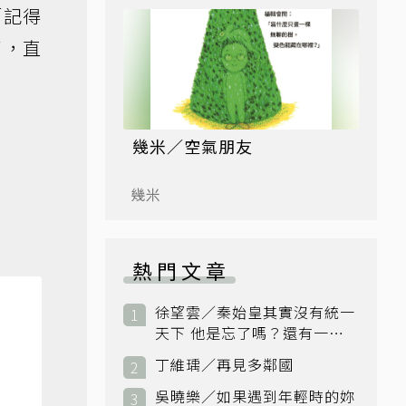
「記得
了，直
幾米／空氣朋友
幾米
熱門文章
徐望雲／秦始皇其實沒有統一
天下 他是忘了嗎？還有一個
小國：衛國
丁維瑀／再見多鄰國
吳曉樂／如果遇到年輕時的妳