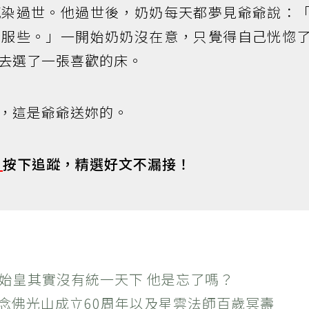
感染過世。他過世後，奶奶每天都夢見爺爺說：
舒服些。」一開始奶奶沒在意，只覺得自己恍惚
去選了一張喜歡的床。
，這是爺爺送妳的。
s
按下追蹤，精選好文不漏接！
秦始皇其實沒有統一天下 他是忘了嗎？
紀念佛光山成立60周年以及星雲法師百歲冥壽