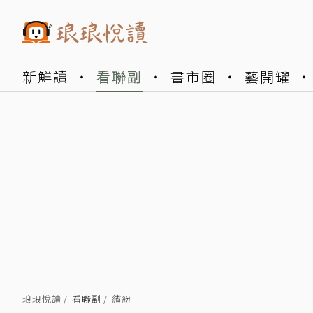
新鮮讀
看聯副
書市圈
藝開罐
琅琅悅讀
看聯副
繽紛