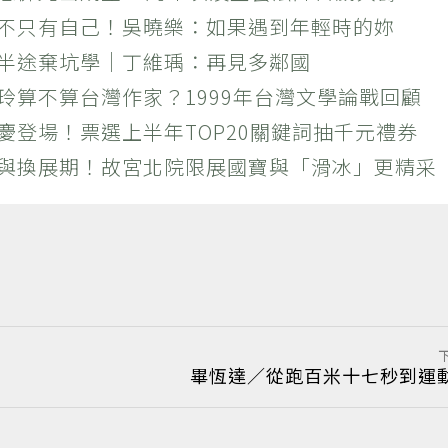
絕不只有自己！吳曉樂：如果遇到年輕時的妳
？半途棄坑學｜丁維瑀：再見多鄰國
玲算不算台灣作家？1999年台灣文學論戰回顧
慶登場！票選上半年TOP20關鍵詞抽千元禮券
潮與換展期！故宮北院限展國寶與「滑冰」更精采
畢恆達／從跑百米十七秒到運