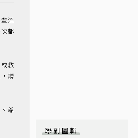
長輩溫
每次都
，或教
立，請
上。爺
聯副圖輯