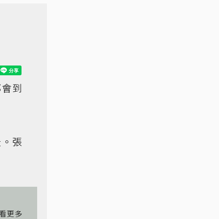
都會到
天。張