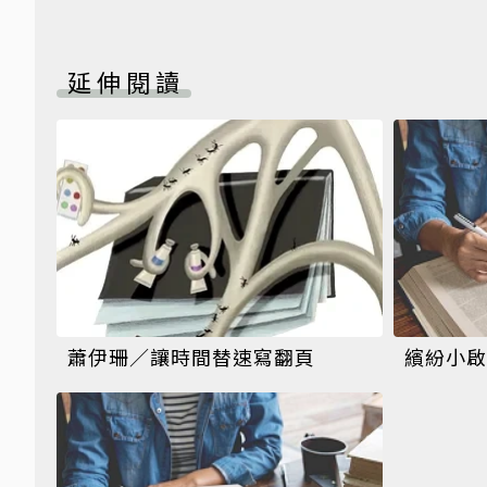
延伸閱讀
蕭伊珊／讓時間替速寫翻頁
繽紛小啟