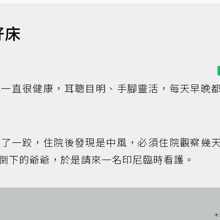
好床
體一直很健康，耳聰目明、手腳靈活，每天早晚
跌了一跤，住院後發現是中風，必須住院觀察幾
倒下的爺爺，於是請來一名印尼臨時看護。