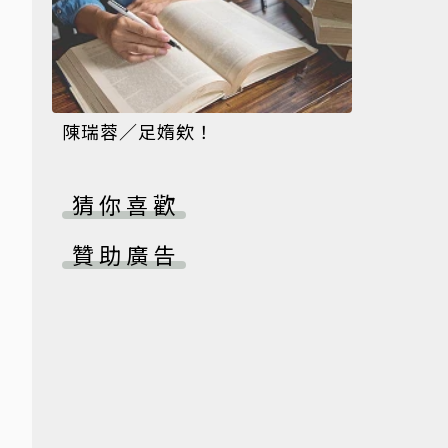
陳瑞蓉／足媠欸！
猜你喜歡
贊助廣告