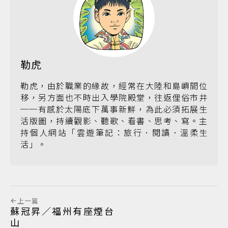
勒虎
勒虎，由於職業的緣故，經常在大陸和島嶼間位
移，另方面也不時出入學院殿堂，往返俚俗市井
──有感於太陽底下萬事新鮮，為此必須拓展生
活版圖，持續觀影、聽歌、看書、思考、寫。主
持個人網站「雲遊筆記：旅行．閱讀．溫柔生
活」。
上一篇
蘇冠昇／福州有座煙台
山