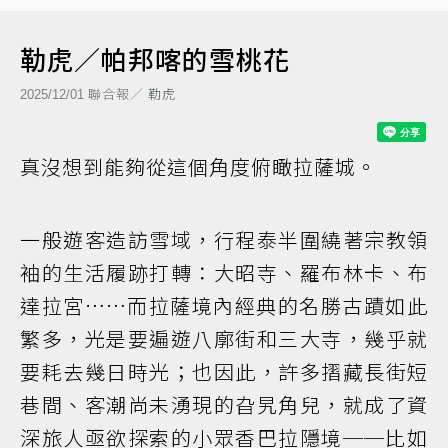
勒虎／帕邦喀的雪桃花
聯合報／
勒虎
2025/12/01
真沒想到能夠從這個角度俯瞰拉薩城。
一般遊客造訪雪域，行程泰半圍繞著宗教領
袖的生活履跡打轉：大昭寺、羅布林卡、布
達拉宮……而拉薩境內經典的名勝古蹟如此
繁多，光是要遍遊八廓街和三大寺，幾乎就
要耗去幾日時光；也因此，許多摺藏長街短
巷間、客潮尚未湧現的旮旯角兒，就成了資
深旅人亟欲探索的小眾香巴拉隱境──比如