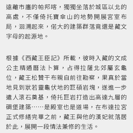
遠離市廛的帕邦喀，獨獨坐落於城區以北的
高處，不僅倚托寶傘山的地勢開展宮室布
局，洄溯起來，偌大的建築群落竟還是藏文
字母的起源地。
根據《西藏王臣記》所載，彼時入藏的文成
公主精通曆法卜算，占得拉薩北郊屬玄龜
位，藏王松贊干布親自前往勘察，果真於當
地見到狀若靈龜伏地的巨碩岩塊，遂進一步
遣人滾石奠基，倚托巨岩打造出高達九層的
碉堡建築……是殿室也是道場，在布達拉宮
正式修繕完畢之前，藏王與他的漢妃就落居
於此，展開一段情法兼修的生活。