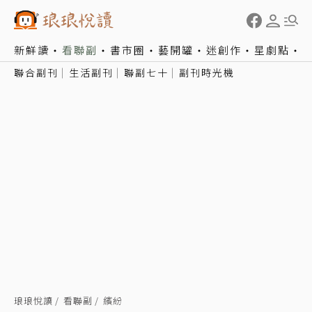
新鮮讀
看聯副
書市圈
藝開罐
迷創作
星劇點
聯合副刊
生活副刊
聯副七十
副刊時光機
琅琅悅讀
看聯副
繽紛