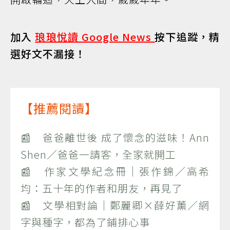
加入
琅琅悅讀 Google News
按下追蹤，精
選好文不漏接！
【推薦閱讀】
📰 爸爸離世後 成了懷念的滋味！Ann
Shen／爸爸一請客，全家就開工
📰 作家文學紀念冊｜張作錦／高希
均：五十年的作者和朋友，再見了
📰 文學相對論｜鄭麗卿×薛好薰／網
字與種字，都為了鋪排心事