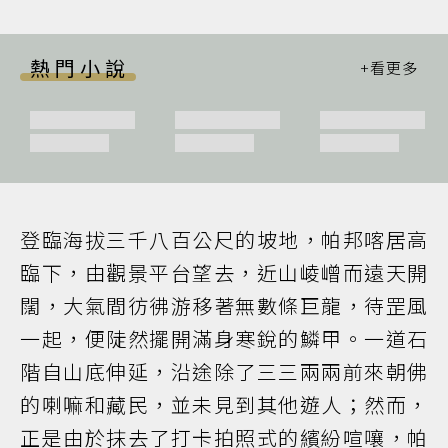
熱門小說
登臨海拔三千八百公尺的坡地，帕邦喀居高
臨下，由觀景平台望去，近山崚嶒而遠天開
闊，大氣間彷彿游移著無數條巨龍，待罡風
一起，便陡然擺開滿身寒銳的鱗甲。一道石
階自山底伸延，沿途除了三三兩兩前來朝佛
的喇嘛和藏民，並未見到其他遊人；然而，
正是由於抹去了打卡拍照式的繽紛喧嚷，帕