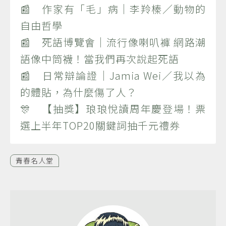
📰 作家有「毛」病｜李羚榛／動物的
自由哲學
📰 死語博覽會｜流行像喇叭褲 網路潮
語像中筒襪！當我們再次說起死語
📰 日常辯論證｜Jamia Wei／我以為
的體貼，為什麼傷了人？
🎊 【抽獎】琅琅悅讀周年慶登場！票
選上半年TOP20關鍵詞抽千元禮券
青春名人堂