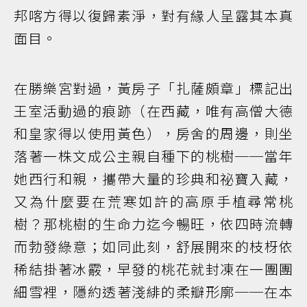
邦喀方得以復歸素淨，對有緣人呈露其本真
面目。
在勝樂宮對過，黃房子「扎薩頗章」標記出
王室活動過的痕跡（在西藏，唯有高僧大德
和皇家得以使用黃色），房舍的周邊，則坐
落著一株文成公主親自種下的桃樹──當年
她西行和親，攜帶大量的珍典和祕寶入藏，
又為什麼要在荒寒如許的高原手植尋常桃
樹？那桃樹的生命力迄今暢旺，依四時流轉
而勃發綠意；如同此刻，舒展開來的枝枒依
稀結掛著冰霰，早發的桃花就封凍在一團團
細雪裡，隱約透著淺緋的柔瓣形廓──在本