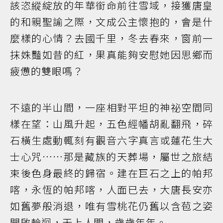
該恣縱綻放的年華銜命前往雪域，接獲唐皇
的和親聖諭之際，文成公主懷抱的，會是什
麼樣的心情？去國千里，冬去春來，窗前一
抹姝豔如昔的紅，果真能夠安慰她因思鄉而
疲憊的雙眼嗎？
不遠的半山間，一座相對平坦的神祕空間同
樣在望：山風升起，五色經幡胡亂翻飛，碎
石橫生處動輒刻有觀音六字真言或蓮花生大
士心咒……那是藏族的天葬場，屬世之旅結
束後色身最終的歸宿。建在巨石之上的帕邦
喀，永恆的帕邦喀，人面已去，大唐長安亦
如舊夢般消退，唯有雪桃花仍舊以含苞之姿
開啟輪迴，天上人間，歲歲年年。