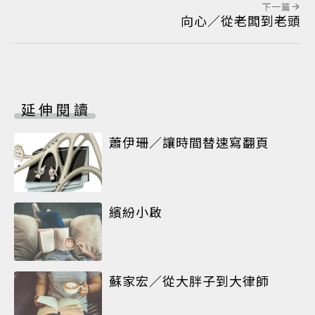
下一篇
向心／從老闆到老頭
延伸閱讀
蕭伊珊／讓時間替速寫翻頁
繽紛小啟
蘇家宏／從大胖子到大律師