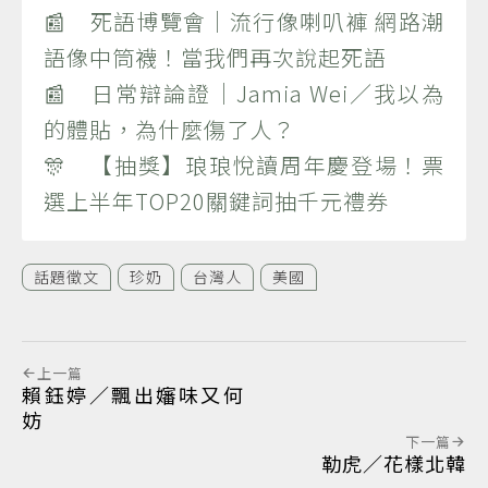
📰 死語博覽會｜流行像喇叭褲 網路潮
語像中筒襪！當我們再次說起死語
📰 日常辯論證｜Jamia Wei／我以為
的體貼，為什麼傷了人？
🎊 【抽獎】琅琅悅讀周年慶登場！票
選上半年TOP20關鍵詞抽千元禮券
話題徵文
珍奶
台灣人
美國
上一篇
賴鈺婷／飄出嬸味又何
妨
下一篇
勒虎／花樣北韓