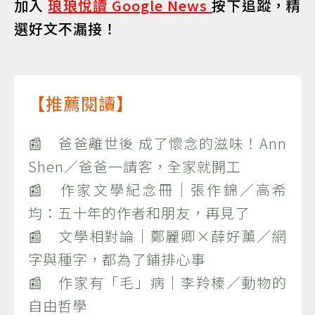
加入
琅琅悅讀 Google News
按下追蹤，精
選好文不漏接！
【推薦閱讀】
📰 爸爸離世後 成了懷念的滋味！Ann
Shen／爸爸一請客，全家就開工
📰 作家文學紀念冊｜張作錦／高希
均：五十年的作者和朋友，再見了
📰 文學相對論｜鄭麗卿×薛好薰／網
字與種字，都為了鋪排心事
📰 作家有「毛」病｜李羚榛／動物的
自由哲學