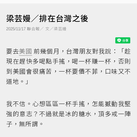
梁芸嫚／排在台灣之後
聯合報／ 文／梁芸嫚
2025/11/17
要去
美國
前幾個月，台灣朋友對我說：「趁
現在趕快多喝點手搖，喝一杯賺一杯，否則
到美國會很痛苦，一杯要價不菲，口味又不
道地。」
我不信。心想區區一杯手搖，怎能撼動我堅
強的意志？不過就是冰的糖水，頂多戒一陣
子，無所謂。