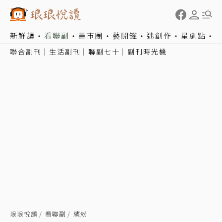
新鮮讀
看聯副
書市圈
藝開罐
迷創作
星劇點
聯合副刊
生活副刊
聯副七十
副刊時光機
琅琅悅讀
看聯副
繽紛