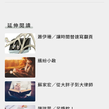
延伸閱讀
蕭伊珊／讓時間替速寫翻頁
繽紛小啟
蘇家宏／從大胖子到大律師
陳瑞蓉／足媠欸！